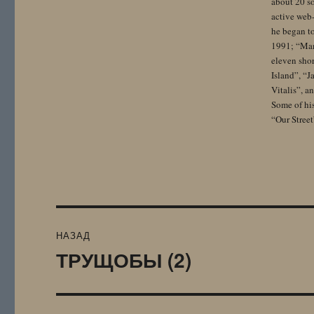
about 20 so
active web-
he began to
1991; “Mam
eleven sho
Island”, “
Vitalis”, 
Some of hi
“Our Street
Навигация
НАЗАД
по
ТРУЩОБЫ (2)
Предыдущая
запись:
записям