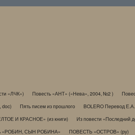
сти «ЛЧК»)
Повесть «АНТ» («Нева», 2004, №2 )
Повес
, doc)
Пять писем из прошлого
BOLERO Перевод Е.А.
ЛТОЕ И КРАСНОЕ» (из книги)
Из повести «Последний 
ь «РОБИН, СЫН РОБИНА»
ПОВЕСТЬ «ОСТРОВ» (ру)