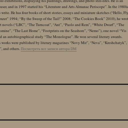
lo exhibitions, displaying his paintings, drawings, and photo still-lifes. He is an
user, and in 1997 started his “Literature and Arts Almanac Periscope”. In the 1980i
 write. He has four books of short stories, essays and miniature sketches (“Hello, Fl
zer” 1994; “By the Sweep of the Tail!” 2008; “The Cookies Book” 2010), he wro
rt novels (“LBC”, “The Turncoat”, “Ant”, “Paolo and Rem”, “White Dwarf”, “The
Jasmine”, “The Last Home”, “Footprints on the Seashore”, “Nemo”), one novel “Vis
and an autobiographical study “The Monologue”. He won several literary awards.
s works were published by literary magazines “Novy Mir”, “Neva”, “Kreshchatyk”,
”, and others.
Посмотреть все записи автора DM