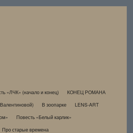
ть «ЛЧК» (начало и конец)
КОНЕЦ РОМАНА
Валентиновой)
В зоопарке
LENS-ART
дом»
Повесть «Белый карлик»
Про старые времена