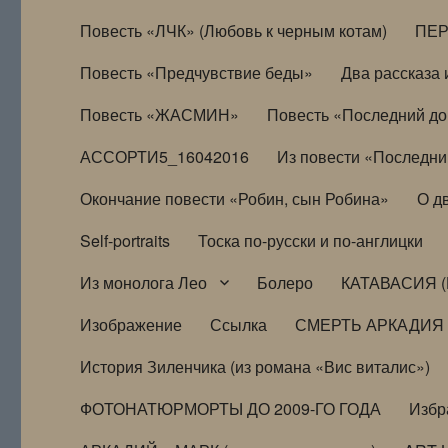
Повесть «ЛЧК» (Любовь к черным котам)
ПЕ
Повесть «Предчувствие беды»
Два рассказа и
Повесть «ЖАСМИН»
Повесть «Последний д
АССОРТИ5_16042016
Из повести «Последни
Окончание повести «Робин, сын Робина»
О д
Self-portraits
Тоска по-русски и по-англицки
Из монолога Лео
Болеро
КАТАВАСИЯ (
Изображение
Ссылка
СМЕРТЬ АРКАДИЯ
История Зиленчика (из романа «Вис виталис»)
ФОТОНАТЮРМОРТЫ ДО 2009-ГО ГОДА
Избр