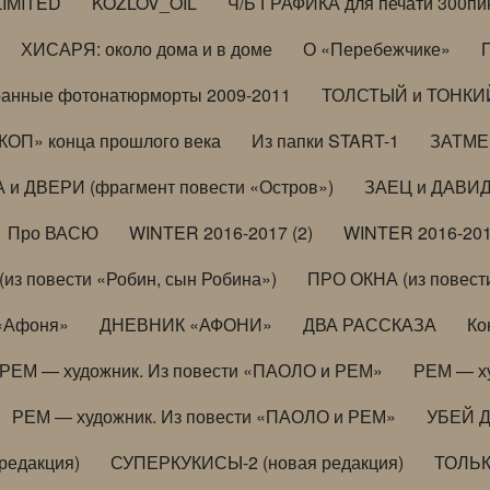
LIMITED
KOZLOV_OIL
Ч/Б ГРАФИКА для печати 300пи
ХИСАРЯ: около дома и в доме
О «Перебежчике»
анные фотонатюрморты 2009-2011
ТОЛСТЫЙ и ТОНКИЙ 
ОП» конца прошлого века
Из папки START-1
ЗАТМЕН
 и ДВЕРИ (фрагмент повести «Остров»)
ЗАЕЦ и ДАВИД 
Про ВАСЮ
WINTER 2016-2017 (2)
WINTER 2016-201
з повести «Робин, сын Робина»)
ПРО ОКНА (из повести
 «Афоня»
ДНЕВНИК «АФОНИ»
ДВА РАССКАЗА
Ко
РЕМ — художник. Из повести «ПАОЛО и РЕМ»
РЕМ — х
РЕМ — художник. Из повести «ПАОЛО и РЕМ»
УБЕЙ 
редакция)
СУПЕРКУКИСЫ-2 (новая редакция)
ТОЛЬ