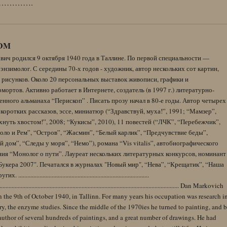
………….
DM
вич родился 9 октября 1940 года в Таллине. По первой специальности —
энзимолог. С середины 70-х годов - художник, автор нескольких сот картин,
 рисунков. Около 20 персональных выставок живописи, графики и
ортов. Активно работает в Интернете, создатель (в 1997 г.) литературно-
нного альманаха “Перископ” . Писать прозу начал в 80-е годы. Автор четырех
коротких рассказов, эссе, миниатюр (“Здравствуй, муха!”, 1991; “Мамзер”,
нуть хвостом!”, 2008; “Кукисы”, 2010), 11 повестей (“ЛЧК”, “Перебежчик”,
оло и Рем”, “Остров”, “Жасмин”, “Белый карлик”, “Предчувствие беды”,
 дом”, “Следы у моря”, “Немо”), романа “Vis vitalis”, автобиографического
ния “Монолог о пути”. Лауреат нескольких литературных конкурсов, номинант
Букера 2007". Печатался в журналах "Новый мир", “Нева”, “Крещатик”, “Наша
......................................................................................
........................................................................................................................ Dan Markovich
 the 9th of October 1940, in Tallinn. For many years his occupation was research i
y, the enzyme studies. Since the middle of the 1970ies he turned to painting, and 
author of several hundreds of paintings, and a great number of drawings. He had