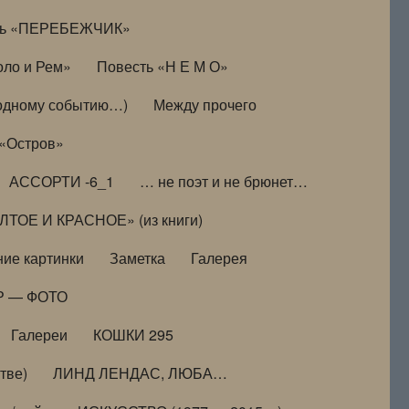
ть «ПЕРЕБЕЖЧИК»
оло и Рем»
Повесть «Н Е М О»
к одному событию…)
Между прочего
 «Остров»
АССОРТИ -6_1
… не поэт и не брюнет…
ТОЕ И КРАСНОЕ» (из книги)
ие картинки
Заметка
Галерея
Р — ФОТО
Галереи
КОШКИ 295
тве)
ЛИНД ЛЕНДАС, ЛЮБА…