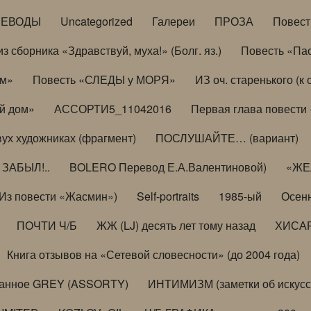
РЕВОДЫ
Uncategorized
Галереи
ПРОЗА
Повес
з сборника «Здравствуй, муха!» (Болг. яз.)
Повесть «Па
ом»
Повесть «СЛЕДЫ у МОРЯ»
ИЗ оч. старенького (
й дом»
АССОРТИ5_11042016
Первая глава повести
вух художниках (фрагмент)
ПОСЛУШАЙТЕ… (вариант)
ЗАБЫЛ!..
BOLERO Перевод Е.А.Валентиновой)
«ЖЕЛ
Из повести «Жасмин»)
Self-portraits
1985-ый
Осенн
ПОЧТИ Ч/Б
ЖЖ (LJ) десять лет тому назад
ХИСА
Книга отзывов на «Сетевой словесности» (до 2004 года)
анное GREY (ASSORTY)
ИНТИМИЗМ (заметки об искусс