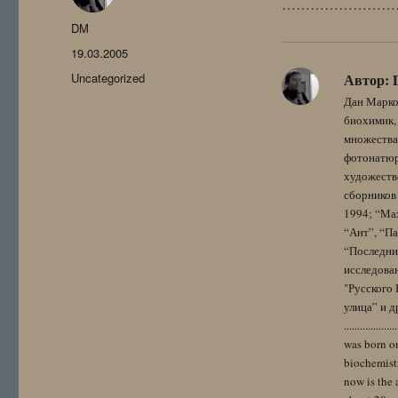
……………………
Автор
DM
Опубликовано
19.03.2005
Рубрики
Uncategorized
Автор:
Дан Марко
биохимик, 
множества
фотонатюрм
художестве
сборников 
1994; “Мах
“Ант”, “Па
“Последний
исследова
"Русского 
улица” и других. 
..................
was born on
biochemistr
now is the 