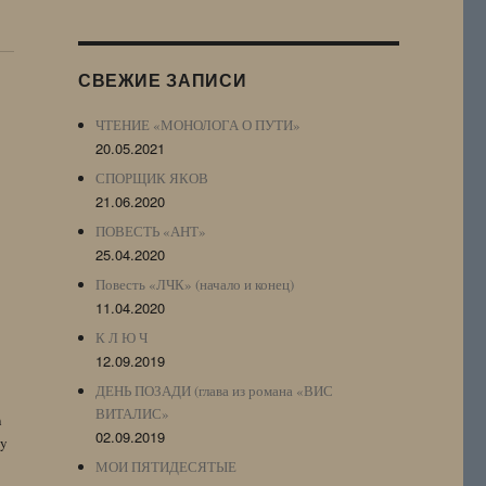
Журнала
(ЖЖ,
LJ
СВЕЖИЕ ЗАПИСИ
Archive)
ЧТЕНИЕ «МОНОЛОГА О ПУТИ»
20.05.2021
СПОРЩИК ЯКОВ
21.06.2020
ПОВЕСТЬ «АНТ»
25.04.2020
Повесть «ЛЧК» (начало и конец)
11.04.2020
К Л Ю Ч
12.09.2019
ДЕНЬ ПОЗАДИ (глава из романа «ВИС
ВИТАЛИС»
n
02.09.2019
by
МОИ ПЯТИДЕСЯТЫЕ