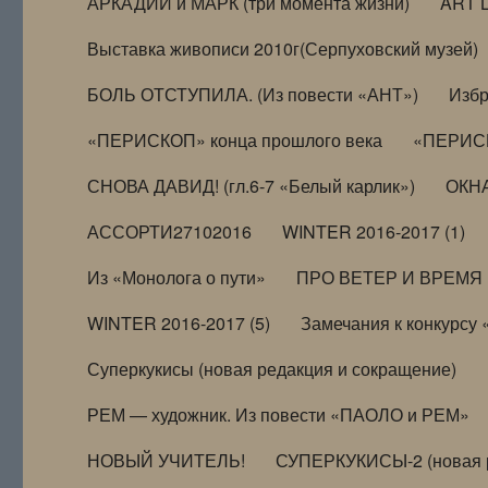
АРКАДИЙ и МАРК (три момента жизни)
ART 
Выставка живописи 2010г(Серпуховский музей)
БОЛЬ ОТСТУПИЛА. (Из повести «АНТ»)
Избр
«ПЕРИСКОП» конца прошлого века
«ПЕРИСК
СНОВА ДАВИД! (гл.6-7 «Белый карлик»)
ОКНА
АССОРТИ27102016
WINTER 2016-2017 (1)
Из «Монолога о пути»
ПРО ВЕТЕР И ВРЕМЯ (и
WINTER 2016-2017 (5)
Замечания к конкурсу
Суперкукисы (новая редакция и сокращение)
РЕМ — художник. Из повести «ПАОЛО и РЕМ»
НОВЫЙ УЧИТЕЛЬ!
СУПЕРКУКИСЫ-2 (новая 