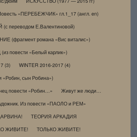
кс/дюйм
ИСКУССТВО (1977 — 2015 гг)
Повесть «ПЕРЕБЕЖЧИК» гл.1_17 (англ. en)
(с переводом Е.Валентиновой)
ИЕ (фрагмент романа «Вис виталис»)
(из повести «Белый карлик»)
7 (3)
WINTER 2016-2017 (4)
 «Робин, сын Робина»)
нец повести «Робин…»
Живут же люди…
удожник. Из повести «ПАОЛО и РЕМ»
ДАРВИНА!
ТЕОРИЯ АРКАДИЯ
КО ЖИВИТЕ!
ТОЛЬКО ЖИВИТЕ!