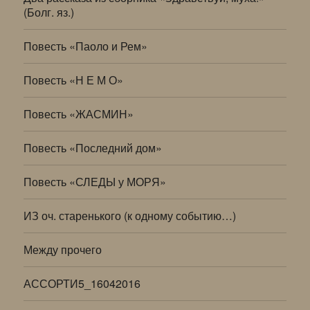
(Болг. яз.)
Повесть «Паоло и Рем»
Повесть «Н Е М О»
Повесть «ЖАСМИН»
Повесть «Последний дом»
Повесть «СЛЕДЫ у МОРЯ»
ИЗ оч. старенького (к одному событию…)
Между прочего
АССОРТИ5_16042016