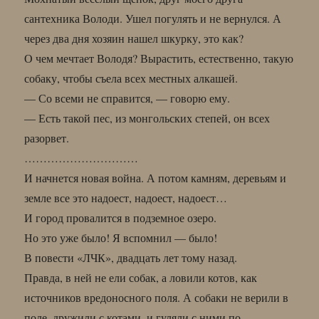
сантехника Володи. Ушел погулять и не вернулся. А
через два дня хозяин нашел шкурку, это как?
О чем мечтает Володя? Вырастить, естественно, такую
собаку, чтобы съела всех местных алкашей.
— Со всеми не справится, — говорю ему.
— Есть такой пес, из монгольских степей, он всех
разорвет.
…………………………
И начнется новая война. А потом камням, деревьям и
земле все это надоест, надоест, надоест…
И город провалится в подземное озеро.
Но это уже было! Я вспомнил — было!
В повести «ЛЧК», двадцать лет тому назад.
Правда, в ней не ели собак, а ловили котов, как
источников вредоносного поля. А собаки не верили в
поле, дружили с котами, и гуляли с ними по