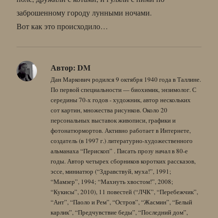
заброшенному городу лунными ночами.
Вот как это происходило…
Автор:
DM
Дан Маркович родился 9 октября 1940 года в Таллине.
По первой специальности — биохимик, энзимолог. С
середины 70-х годов - художник, автор нескольких
сот картин, множества рисунков. Около 20
персональных выставок живописи, графики и
фотонатюрмортов. Активно работает в Интернете,
создатель (в 1997 г.) литературно-художественного
альманаха “Перископ” . Писать прозу начал в 80-е
годы. Автор четырех сборников коротких рассказов,
эссе, миниатюр (“Здравствуй, муха!”, 1991;
“Мамзер”, 1994; “Махнуть хвостом!”, 2008;
“Кукисы”, 2010), 11 повестей (“ЛЧК”, “Перебежчик”,
“Ант”, “Паоло и Рем”, “Остров”, “Жасмин”, “Белый
карлик”, “Предчувствие беды”, “Последний дом”,