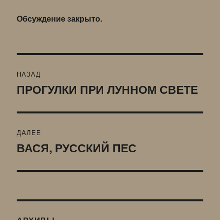
Обсуждение закрыто.
Навигация
НАЗАД
по
ПРОГУЛКИ ПРИ ЛУННОМ СВЕТЕ
Предыдущая
запись:
записям
ДАЛЕЕ
ВАСЯ, РУССКИЙ ПЕС
Следующая
запись: