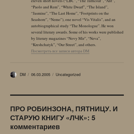
eleven short novels (“LBC”, “The Turncoat”, “Ant”,
“Paolo and Rem”, “White Dwarf”, “The Island”,
“Jasmine”, “The Last Home”, “Footprints on the
Seashore”, “Nemo”), one novel “Vis Vitalis”, and an
autobiographical study “The Monologue”. He won
several literary awards. Some of his works were published
by literary magazines “Novy Mir”, “Neva”,
“Kreshchatyk”, “Our Street”, and others.
Посмотреть все записи автора DM
Автор
Опубликовано
Рубрики
DM
06.03.2005
Uncategorized
ПРО РОБИНЗОНА, ПЯТНИЦУ. И
СТАРУЮ КНИГУ «ЛЧК»: 5
комментариев