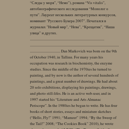
“Следы у моря”, “Немо”), романа “Vis vitalis”,
автобиографического исследования “Монолог о
пути”. Лауреат нескольких литературных конкурсов,
номинант "Русского Букера 2007". Печатался в
журналах "Новый мир", “Нева”, “Крещатик”, “Наша
улица” и других.
......................................................................................
.......................................................................................................
................................... Dan Markovich was born on the 9th
of October 1940, in Tallinn. For many years his
occupation was research in biochemistry, the enzyme
studies. Since the middle of the 1970ies he turned to
painting, and by now is the author of several hundreds of
paintings, and a great number of drawings. He had about
20 solo exhibitions, displaying his paintings, drawings,
and photo still-lifes. He is an active web-user, and in
1997 started his “Literature and Arts Almanac
Periscope”. In the 1980ies he began to write. He has four
books of short stories, essays and miniature sketches
(“Hello, Fly!” 1991; “Mamzer” 1994; “By the Sweep of
the Tail!” 2008; “The Cookies Book” 2010), he wrote