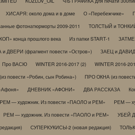
LIMITED
KOZLOV_OIL
Ч/Б ГРАФИКА для печати 300пи
ХИСАРЯ: около дома и в доме
О «Перебежчике»
анные фотонатюрморты 2009-2011
ТОЛСТЫЙ и ТОНКИЙ 
ОП» конца прошлого века
Из папки START-1
ЗАТМЕН
 и ДВЕРИ (фрагмент повести «Остров»)
ЗАЕЦ и ДАВИД 
Про ВАСЮ
WINTER 2016-2017 (2)
WINTER 2016-201
з повести «Робин, сын Робина»)
ПРО ОКНА (из повести
 «Афоня»
ДНЕВНИК «АФОНИ»
ДВА РАССКАЗА
Ко
РЕМ — художник. Из повести «ПАОЛО и РЕМ»
РЕМ — х
РЕМ — художник. Из повести «ПАОЛО и РЕМ»
УБЕЙ 
редакция)
СУПЕРКУКИСЫ-2 (новая редакция)
ТОЛЬ