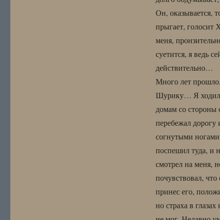
Он, оказывается, т
прыгает, голосит 
меня, пронзительн
суетится, я ведь с
действительно…
Много лет прошло,
Шурику… Я ходил 
домам со стороны 
перебежал дорогу и
согнутыми ногами,
поспешил туда, и н
смотрел на меня, н
почувствовал, что 
принес его, полож
но страха в глазах
не мог. Недавно у