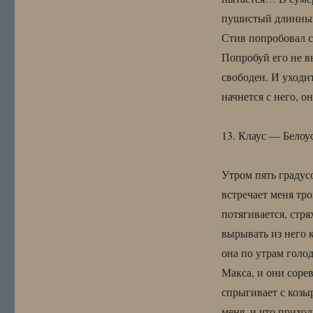
пушистый длинный
Стив попробовал с
Попробуй его не в
свободен. И уходит
начнется с него, о
13. Клаус — Белоус
Утром пять градус
встречает меня тр
потягивается, стр
вырывать из него 
она по утрам голод
Макса, и они соре
спрыгивает с козыр
меня, и что приход