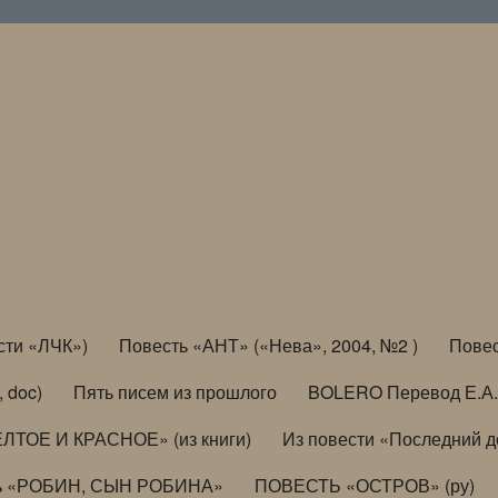
сти «ЛЧК»)
Повесть «АНТ» («Нева», 2004, №2 )
Повес
, doc)
Пять писем из прошлого
BOLERO Перевод Е.А.
ЛТОЕ И КРАСНОЕ» (из книги)
Из повести «Последний 
ь «РОБИН, СЫН РОБИНА»
ПОВЕСТЬ «ОСТРОВ» (ру)