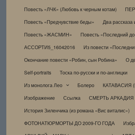
Повесть «ЛЧК» (Любовь к черным котам)
ПЕ
Повесть «Предчувствие беды»
Два рассказа и
Повесть «ЖАСМИН»
Повесть «Последний д
АССОРТИ5_16042016
Из повести «Последни
Окончание повести «Робин, сын Робина»
О д
Self-portraits
Тоска по-русски и по-англицки
Из монолога Лео
Болеро
КАТАВАСИЯ (
Изображение
Ссылка
СМЕРТЬ АРКАДИЯ
История Зиленчика (из романа «Вис виталис»)
ФОТОНАТЮРМОРТЫ ДО 2009-ГО ГОДА
Избр