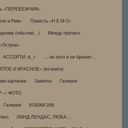
ть «ПЕРЕБЕЖЧИК»
оло и Рем»
Повесть «Н Е М О»
к одному событию…)
Между прочего
 «Остров»
АССОРТИ -6_1
… не поэт и не брюнет…
ТОЕ И КРАСНОЕ» (из книги)
ие картинки
Заметка
Галерея
Р — ФОТО
Галереи
КОШКИ 295
тве)
ЛИНД ЛЕНДАС, ЛЮБА…