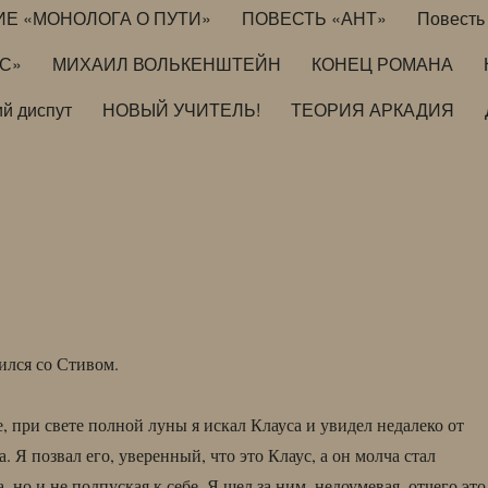
ИЕ «МОНОЛОГА О ПУТИ»
ПОВЕСТЬ «АНТ»
Повесть 
ИС»
МИХАИЛ ВОЛЬКЕНШТЕЙН
КОНЕЦ РОМАНА
й диспут
НОВЫЙ УЧИТЕЛЬ!
ТЕОРИЯ АРКАДИЯ
ился со Стивом.
, при свете полной луны я искал Клауса и увидел недалеко от
а. Я позвал его, уверенный, что это Клаус, а он молча стал
а, но и не подпуская к себе. Я шел за ним, недоумевая, отчего это