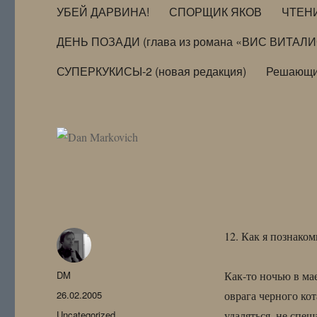
УБЕЙ ДАРВИНА!
СПОРЩИК ЯКОВ
ЧТЕН
ДЕНЬ ПОЗАДИ (глава из романа «ВИС ВИТАЛ
СУПЕРКУКИСЫ-2 (новая редакция)
Решающи
12. Как я познаком
Автор
DM
Как-то ночью в мае
Опубликовано
26.02.2005
оврага черного кот
Рубрики
Uncategorized
удаляться, не спеш