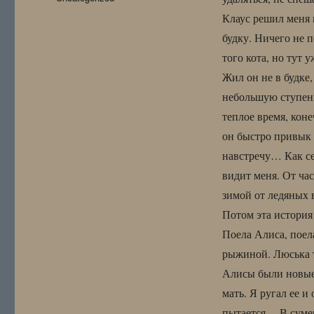
Клаус решил меня 
будку. Ничего не 
того кота, но тут 
Жил он не в будке,
небольшую ступень
теплое время, коне
он быстро привык 
навстречу… Как се
видит меня. От ча
зимой от ледяных
Потом эта история 
Поела Алиса, поел
рыжиной. Люська то
Алисы были новые 
мать. Я ругал ее и
пытается… В сумер