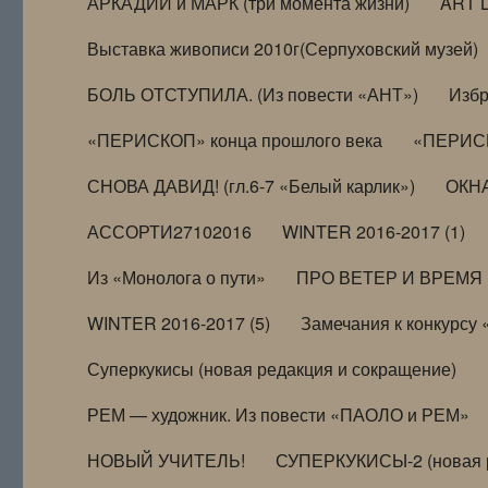
АРКАДИЙ и МАРК (три момента жизни)
ART 
Выставка живописи 2010г(Серпуховский музей)
БОЛЬ ОТСТУПИЛА. (Из повести «АНТ»)
Избр
«ПЕРИСКОП» конца прошлого века
«ПЕРИСК
СНОВА ДАВИД! (гл.6-7 «Белый карлик»)
ОКНА
АССОРТИ27102016
WINTER 2016-2017 (1)
Из «Монолога о пути»
ПРО ВЕТЕР И ВРЕМЯ (и
WINTER 2016-2017 (5)
Замечания к конкурсу
Суперкукисы (новая редакция и сокращение)
РЕМ — художник. Из повести «ПАОЛО и РЕМ»
НОВЫЙ УЧИТЕЛЬ!
СУПЕРКУКИСЫ-2 (новая 