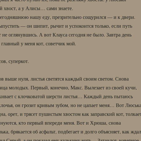
 хвост, а у Алисы… сами знаете.
егодняшнюю нашу еду, презрительно сощурился — и к двери.
ыпустить — он шипит, рычит и успокоится только, если путь
 не оглянувшись. А вот Клауса сегодня не было. Завтра день
н главный у меня кот, советчик мой.
ов, суперкот.
ов выше нуля, листья светятся каждый своим светом. Снова
оица молодых. Первый, конечно, Макс. Вылезает из своей кучи,
яхивает с клочковатой шерсти листья… Каждый день пытаюсь
клочья, он грозит кривым зубом, но не цапает меня… Вот Люська
на, орет, и трясет пушистым хвостом как заправский кот, толкае
внуются, кто первый впереди меня. Вот и Хрюша, снова
ька, брякается об асфальт, подбегает и долго объясняет, как жда
ил Серый, а он показал ему кузькину мать… Затаился, наверное,