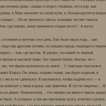
оже ночевал дома, слышал и видел с балкона, что я иду, как
Хрюша, и Макс вылезает из своей кучи, и Люська крутится вокру
о пищит… Он не тронулся с места, понимая, что нет смысла
ейчас иду наверх, зачем тревожить старые кости?.. А кости,
 а я помню в мелочах этот день. Ему было около года… как
сюда еще другими путями, по улицам города, подходил к наши
оврага — там, где мостик. И увидел, что какой-то черный
 пропал в высокой траве. Он странно бежал, быстро, но с
 так, что брюхо волочилось по земле… С тяжелым чувством я
ашел Клауса. Он лежал, подняв голову, как будто отдыхая, и
о с места не сдвинулся. Я наклонился, чтобы поднять его — и
он повисает у меня в руках, как тряпочка. И тут он закричал… Я
ил на диван. Позвоночник… Он смотрел на меня и тяжело дышал
 не было. А я плакал, и так мы просидели долго, я ничего сделать
мер мой Феликс, а ко мне пришел, неизвестно откуда, молодой