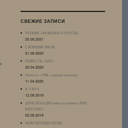
Журнала
(ЖЖ,
LJ
СВЕЖИЕ ЗАПИСИ
Archive)
ЧТЕНИЕ «МОНОЛОГА О ПУТИ»
20.05.2021
СПОРЩИК ЯКОВ
21.06.2020
ПОВЕСТЬ «АНТ»
о
25.04.2020
Повесть «ЛЧК» (начало и конец)
11.04.2020
К Л Ю Ч
12.09.2019
ДЕНЬ ПОЗАДИ (глава из романа «ВИС
ВИТАЛИС»
02.09.2019
МОИ ПЯТИДЕСЯТЫЕ