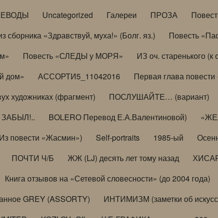
РЕВОДЫ
Uncategorized
Галереи
ПРОЗА
Повес
з сборника «Здравствуй, муха!» (Болг. яз.)
Повесть «Па
ом»
Повесть «СЛЕДЫ у МОРЯ»
ИЗ оч. старенького (
й дом»
АССОРТИ5_11042016
Первая глава повести
вух художниках (фрагмент)
ПОСЛУШАЙТЕ… (вариант)
ЗАБЫЛ!..
BOLERO Перевод Е.А.Валентиновой)
«ЖЕЛ
Из повести «Жасмин»)
Self-portraits
1985-ый
Осенн
ПОЧТИ Ч/Б
ЖЖ (LJ) десять лет тому назад
ХИСА
Книга отзывов на «Сетевой словесности» (до 2004 года)
анное GREY (ASSORTY)
ИНТИМИЗМ (заметки об искусс