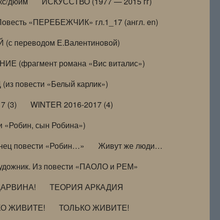
кс/дюйм
ИСКУССТВО (1977 — 2015 гг)
Повесть «ПЕРЕБЕЖЧИК» гл.1_17 (англ. en)
(с переводом Е.Валентиновой)
ИЕ (фрагмент романа «Вис виталис»)
(из повести «Белый карлик»)
7 (3)
WINTER 2016-2017 (4)
 «Робин, сын Робина»)
нец повести «Робин…»
Живут же люди…
удожник. Из повести «ПАОЛО и РЕМ»
ДАРВИНА!
ТЕОРИЯ АРКАДИЯ
КО ЖИВИТЕ!
ТОЛЬКО ЖИВИТЕ!