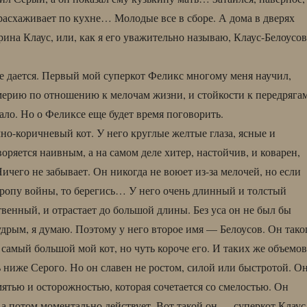
 расхаживает по кухне… Молодые все в сборе. А дома в дверях
рина Клаус, или, как я его уважительно называю, Клаус-Белоусов
не дается. Первый мой суперкот Феликс многому меня научил,
ерию по отношению к мелочам жизни, и стойкости к передрягам
ало. Но о Феликсе еще будет время поговорить.
но-коричневый кот. У него круглые желтые глаза, ясные и
оряется наивным, а на самом деле хитер, настойчив, и коварен,
Ничего не забывает. Он никогда не воюет из-за мелочей, но если
тропу войны, то берегись… У него очень длинный и толстый
венный, и отрастает до большой длины. Без уса он не был бы
дрым, я думаю. Поэтому у него второе имя — Белоусов. Он тако
 самый большой мой кот, но чуть короче его. И таких же объемов
ь ниже Серого. Но он славен не ростом, силой или быстротой. О
мятью и осторожностью, которая сочетается со смелостью. Он
 а потом моментально действует. Вот такой он — суперкот Клаус