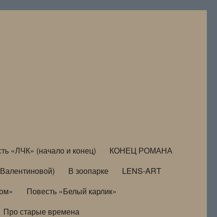
ть «ЛЧК» (начало и конец)
КОНЕЦ РОМАНА
Валентиновой)
В зоопарке
LENS-ART
дом»
Повесть «Белый карлик»
Про старые времена