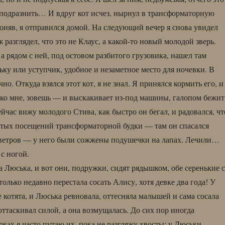
подразнить… И вдруг кот исчез, нырнул в трансформаторную
поняв, я отправился домой. На следующий вечер я снова увидел
уж разглядел, что это не Клаус, а какой-то новый молодой зверь.
 а рядом с ней, под остовом разбитого грузовика, нашел там
ку или уступчик, удобное и незаметное место для ночевки. В
чно. Откуда взялся этот кот, я не знал. Я принялся кормить его, и
ко мне, зовешь — и выскакивает из-под машины, галопом бежит
йчас вижу молодого Стива, как быстро он бегал, и радовался, чт
стых посещений трансформаторной будки — там он спасался
 ветров — у него были сожжены подушечки на лапах. Лечили…
с ногой.
а Люська, и вот они, подружки, сидят рядышком, обе серенькие с
лько недавно перестала сосать Алису, хотя девке два года! У
котята, и Люська ревновала, оттесняла малышей и сама сосала
 оттаскивал силой, а она возмущалась. До сих пор иногда
ках я часто путаю их, пока не разгляжу хвосты: у Люськи