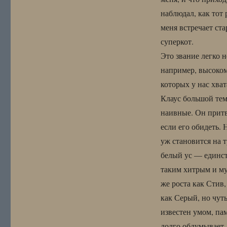
наблюдал, как тот
меня встречает ста
суперкот.
Это звание легко 
например, высоком
которых у нас хват
Клаус большой тем
наивные. Он притв
если его обидеть. 
уж становится на 
белый ус — единст
таким хитрым и му
же роста как Стив,
как Серый, но чут
известен умом, па
долго обдумывает,