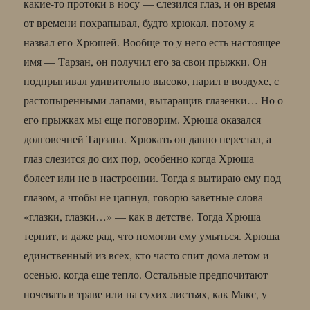
какие-то протоки в носу — слезился глаз, и он время
от времени похрапывал, будто хрюкал, потому я
назвал его Хрюшей. Вообще-то у него есть настоящее
имя — Тарзан, он получил его за свои прыжки. Он
подпрыгивал удивительно высоко, парил в воздухе, с
растопыренными лапами, вытаращив глазенки… Но о
его прыжках мы еще поговорим. Хрюша оказался
долговечней Тарзана. Хрюкать он давно перестал, а
глаз слезится до сих пор, особенно когда Хрюша
болеет или не в настроении. Тогда я вытираю ему под
глазом, а чтобы не цапнул, говорю заветные слова —
«глазки, глазки…» — как в детстве. Тогда Хрюша
терпит, и даже рад, что помогли ему умыться. Хрюша
единственный из всех, кто часто спит дома летом и
осенью, когда еще тепло. Остальные предпочитают
ночевать в траве или на сухих листьях, как Макс, у