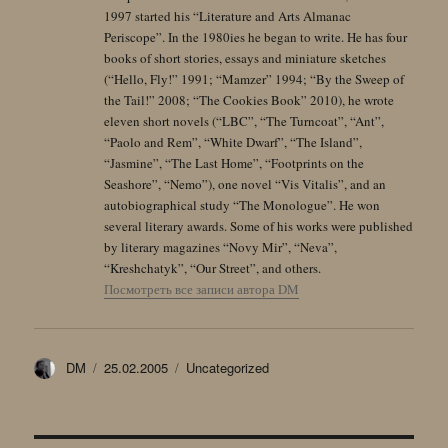
1997 started his “Literature and Arts Almanac
Periscope”. In the 1980ies he began to write. He has four
books of short stories, essays and miniature sketches
(“Hello, Fly!” 1991; “Mamzer” 1994; “By the Sweep of
the Tail!” 2008; “The Cookies Book” 2010), he wrote
eleven short novels (“LBC”, “The Turncoat”, “Ant”,
“Paolo and Rem”, “White Dwarf”, “The Island”,
“Jasmine”, “The Last Home”, “Footprints on the
Seashore”, “Nemo”), one novel “Vis Vitalis”, and an
autobiographical study “The Monologue”. He won
several literary awards. Some of his works were published
by literary magazines “Novy Mir”, “Neva”,
“Kreshchatyk”, “Our Street”, and others.
Посмотреть все записи автора DM
Автор
Опубликовано
Рубрики
DM
25.02.2005
Uncategorized