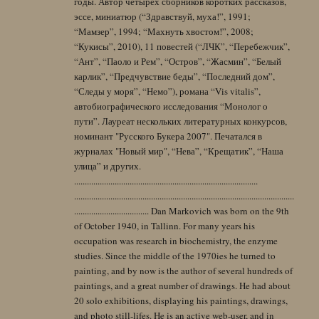
годы. Автор четырех сборников коротких рассказов,
эссе, миниатюр (“Здравствуй, муха!”, 1991;
“Мамзер”, 1994; “Махнуть хвостом!”, 2008;
“Кукисы”, 2010), 11 повестей (“ЛЧК”, “Перебежчик”,
“Ант”, “Паоло и Рем”, “Остров”, “Жасмин”, “Белый
карлик”, “Предчувствие беды”, “Последний дом”,
“Следы у моря”, “Немо”), романа “Vis vitalis”,
автобиографического исследования “Монолог о
пути”. Лауреат нескольких литературных конкурсов,
номинант "Русского Букера 2007". Печатался в
журналах "Новый мир", “Нева”, “Крещатик”, “Наша
улица” и других.
......................................................................................
.......................................................................................................
................................... Dan Markovich was born on the 9th
of October 1940, in Tallinn. For many years his
occupation was research in biochemistry, the enzyme
studies. Since the middle of the 1970ies he turned to
painting, and by now is the author of several hundreds of
paintings, and a great number of drawings. He had about
20 solo exhibitions, displaying his paintings, drawings,
and photo still-lifes. He is an active web-user, and in