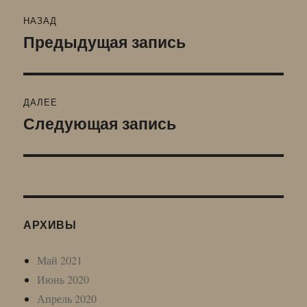
Навигация
НАЗАД
по
Предыдущая запись
Предыдущая
запись:
записям
ДАЛЕЕ
Следующая запись
Следующая
запись:
АРХИВЫ
Май 2021
Июнь 2020
Апрель 2020