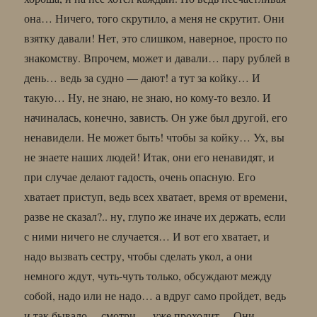
она… Ничего, того скрутило, а меня не скрутит. Они
взятку давали! Нет, это слишком, наверное, просто по
знакомству. Впрочем, может и давали… пару рублей в
день… ведь за судно — дают! а тут за койку… И
такую… Ну, не знаю, не знаю, но кому-то везло. И
начиналась, конечно, зависть. Он уже был другой, его
ненавидели. Не может быть! чтобы за койку… Ух, вы
не знаете наших людей! Итак, они его ненавидят, и
при случае делают гадость, очень опасную. Его
хватает приступ, ведь всех хватает, время от времени,
разве не сказал?.. ну, глупо же иначе их держать, если
с ними ничего не случается… И вот его хватает, и
надо вызвать сестру, чтобы сделать укол, а они
немного ждут, чуть-чуть только, обсуждают между
собой, надо или не надо… а вдруг само пройдет, ведь
и так бывало… смотри — уже проходит… Они