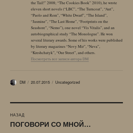
the Tail!” 2008; “The Cookies Book” 2010), he wrote
eleven short novels (“LBC”, “The Turncoat”, “Ant”,
“Paolo and Rem”, “White Dwarf”, “The Island”,
“Jasmine”, “The Last Home”, “Footprints on the
Seashore”, “Nemo”), one novel “Vis Vitalis”, and an
autobiographical study “The Monologue”. He won
several literary awards. Some of his works were published
by literary magazines “Novy Mir”, “Neva”,
“Kreshchatyk”, “Our Street”, and others.
Посмотреть все записи автора DM
Автор
Опубликовано
Рубрики
DM
20.07.2015
Uncategorized
Навигация
НАЗАД
по
ПОГОВОРИ СО МНОЙ…
Предыдущая
запись: