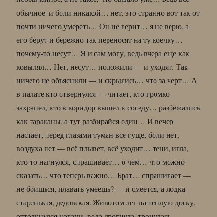
обычное, и боли никакой… нет, это странно вот так от
почти ничего умереть… Он не верит… я не верю, а
его берут и бережно так переносят на ту коечку…
почему-то несут… Я и сам могу, ведь вчера еще как
ковылял… Нет, несут… положили — и уходят. Так
ничего не объяснили — и скрылись… что за черт… А
в палате кто отвернулся — читает, кто громко
захрапел, кто в коридор вышел к соседу… разбежались
как тараканы, а тут разбирайся один… И вечер
настает, перед глазами туман все гуще, боли нет,
воздуха нет — всё плывет, всё уходит… тени, игла,
кто-то нагнулся, спрашивает… о чем… что можно
сказать… что теперь важно… Брат… спрашивает —
не боишься, плавать умеешь? — и смеется, а лодка
старенькая, дедовская. Животом лег на теплую доску,
оттолкнулся ногами, вода дрогнула, тронулась,