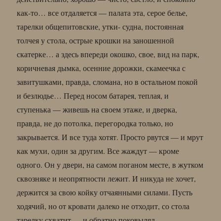
как-то… все отдаляется — палата эта, серое белье,
тарелки общепитовские, утки- судна, постоянная
толчея у стола, острые крошки на заношенной
скатерке… а здесь впереди окошко, свое, вид на парк,
коричневая дымка, осенние дорожки, скамеечка с
завитушками, правда, сломана, но в остальном покой
и безлюдье… Перед носом батарея, теплая, и
ступенька — живешь на своем этаже, и дверка,
правда, не до потолка, перегородка только, но
закрывается. И все туда хотят. Просто рвутся — и мрут
как мухи, один за другим. Все жаждут — кроме
одного. Он у двери, на самом поганом месте, в жутком
сквозняке и неопрятности лежит. И никуда не хочет,
держится за свою койку отчаянными силами. Пусть
ходячий, но от кровати далеко не отходит, со стола
тарелку схватит — и обратно поковылял…