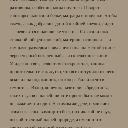
разговоры, особенно, когда опустела. Говорят,
санитары выносили белье, матрацы и подушки, чтобы
сжечь, а как добрались до той крайней коечки, видят
— шевелится в наволочке что-то… Схватили нож
стальной, общепитовский, материю распороли — а
там паук, размером в два апельсина, на желтой спине
череп черный оскаленный… и скрещенные кости.
Увидел он свет, челюстями заскрежетал, запищал
пронзительно и так жутко, что все отступили от него,
вскочил на подоконник, стекло разбил и исчез в
темноте… Вздор, конечно, начитались бредятины,
таких пауков в нашей широте просто быть не может,
не выживет ни один. На самом же деле, и многие с
этим согласны, вампир-то был, но никакой не паук,
несвойственный нашей природе, а именно тот,
тринадцатый, который взял и ушел. Сестра