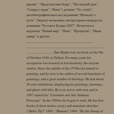
карлик”, “Предчувствие беды”, “Последний дом”,
“Следы у моря”, “Немо”), романа “Vis vitalis”,
автобиографического исследования “Монолог о
пути”. Лауреат нескольких литературных конкурсов,
номинант "Русского Букера 2007". Печатался в
журналах "Новый мир", “Нева”, “Крещатик”, “Наша
улица” и других.
......................................................................................
.......................................................................................................
................................... Dan Markovich was born on the 9th
of October 1940, in Tallinn. For many years his
occupation was research in biochemistry, the enzyme
studies. Since the middle of the 1970ies he turned to
painting, and by now is the author of several hundreds of
paintings, and a great number of drawings. He had about
20 solo exhibitions, displaying his paintings, drawings,
and photo still-lifes. He is an active web-user, and in
1997 started his “Literature and Arts Almanac
Periscope”. In the 1980ies he began to write. He has four
books of short stories, essays and miniature sketches
(“Hello, Fly!” 1991; “Mamzer” 1994; “By the Sweep of