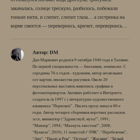
закачалась, солнце треснуло, разбилось, побежали
тонкие нити, и слепит, слепит глаза… а сестренка на
корме смеется — перевернись, кричит, перевернись…
Автор:
DM
Дан Маркович родился 9 октября 1940 года в Таллине.
По первой специальности — биохимик, энзимолог. С
середины 70-х годов - художник, автор нескольких
сот картин, множества рисунков. Около 20
персональных выставок живописи, графики и
фотонатюрмортов. Активно работает в Интернете,
создатель (в 1997 г.) литературно-художественного
альманаха “Перископ” . Писать прозу начал в 80-е
годы. Автор четырех сборников коротких рассказов,
эссе, миниатюр (“Здравствуй, муха!”, 1991;
“Мамзер”, 1994; “Махнуть хвостом!”, 2008;
“Кукисы”, 2010), 11 повестей (“ЛЧК”, “Перебежчик”,
“Ант”, “Паоло и Рем”, “Остров”, “Жасмин”, “Белый