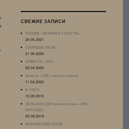
Журнала
(ЖЖ,
LJ
ю
СВЕЖИЕ ЗАПИСИ
Archive)
а
ЧТЕНИЕ «МОНОЛОГА О ПУТИ»
20.05.2021
СПОРЩИК ЯКОВ
а
21.06.2020
ПОВЕСТЬ «АНТ»
25.04.2020
Повесть «ЛЧК» (начало и конец)
11.04.2020
К Л Ю Ч
12.09.2019
ДЕНЬ ПОЗАДИ (глава из романа «ВИС
ВИТАЛИС»
02.09.2019
МОИ ПЯТИДЕСЯТЫЕ