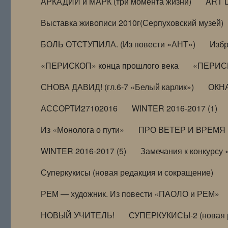
АРКАДИЙ и МАРК (три момента жизни)
ART 
Выставка живописи 2010г(Серпуховский музей)
БОЛЬ ОТСТУПИЛА. (Из повести «АНТ»)
Избр
«ПЕРИСКОП» конца прошлого века
«ПЕРИСК
СНОВА ДАВИД! (гл.6-7 «Белый карлик»)
ОКНА
АССОРТИ27102016
WINTER 2016-2017 (1)
Из «Монолога о пути»
ПРО ВЕТЕР И ВРЕМЯ (и
WINTER 2016-2017 (5)
Замечания к конкурсу
Суперкукисы (новая редакция и сокращение)
РЕМ — художник. Из повести «ПАОЛО и РЕМ»
НОВЫЙ УЧИТЕЛЬ!
СУПЕРКУКИСЫ-2 (новая 