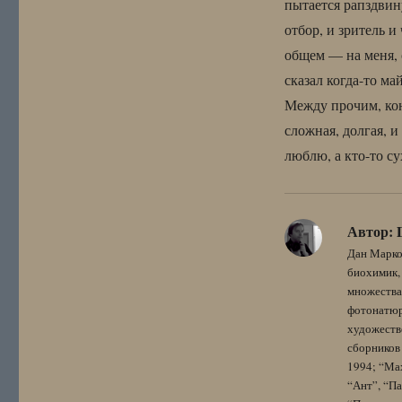
пытается рапздвину
отбор, и зритель 
общем — на меня, 
сказал когда-то м
Между прочим, кон
сложная, долгая, 
люблю, а кто-то с
Автор:
Дан Марко
биохимик, 
множества
фотонатюрм
художестве
сборников 
1994; “Мах
“Ант”, “Па