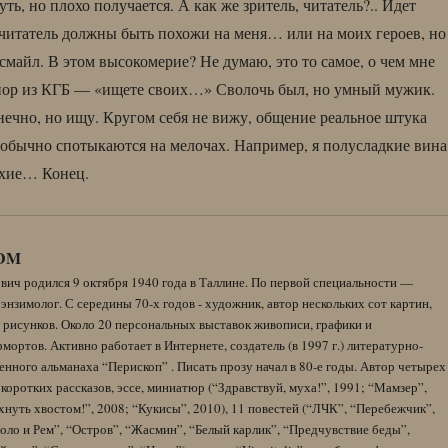
ть, но плохо получается. А как же зритель, читатель?.. Идет
и читатель должны быть похожи на меня… или на моих героев, но
смайл. В этом высокомерие? Не думаю, это то самое, о чем мне
айор из КГБ — «ищете своих…» Сволочь был, но умный мужик.
ечно, но ищу. Кругом себя не вижу, общение реальное штука
и обычно спотыкаются на мелочах. Например, я полусладкие вина
ухие… Конец.
DM
вич родился 9 октября 1940 года в Таллине. По первой специальности —
энзимолог. С середины 70-х годов - художник, автор нескольких сот картин,
 рисунков. Около 20 персональных выставок живописи, графики и
ортов. Активно работает в Интернете, создатель (в 1997 г.) литературно-
нного альманаха “Перископ” . Писать прозу начал в 80-е годы. Автор четырех
коротких рассказов, эссе, миниатюр (“Здравствуй, муха!”, 1991; “Мамзер”,
нуть хвостом!”, 2008; “Кукисы”, 2010), 11 повестей (“ЛЧК”, “Перебежчик”,
оло и Рем”, “Остров”, “Жасмин”, “Белый карлик”, “Предчувствие беды”,