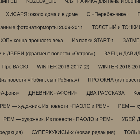
LIMITED
KOZLOV_OIL
Ч/Б ГРАФИКА для печати 300пи
ХИСАРЯ: около дома и в доме
О «Перебежчике»
анные фотонатюрморты 2009-2011
ТОЛСТЫЙ и ТОНКИЙ 
ОП» конца прошлого века
Из папки START-1
ЗАТМЕН
 и ДВЕРИ (фрагмент повести «Остров»)
ЗАЕЦ и ДАВИД 
Про ВАСЮ
WINTER 2016-2017 (2)
WINTER 2016-201
з повести «Робин, сын Робина»)
ПРО ОКНА (из повести
 «Афоня»
ДНЕВНИК «АФОНИ»
ДВА РАССКАЗА
Ко
РЕМ — художник. Из повести «ПАОЛО и РЕМ»
РЕМ — х
РЕМ — художник. Из повести «ПАОЛО и РЕМ»
УБЕЙ 
редакция)
СУПЕРКУКИСЫ-2 (новая редакция)
ТОЛЬ