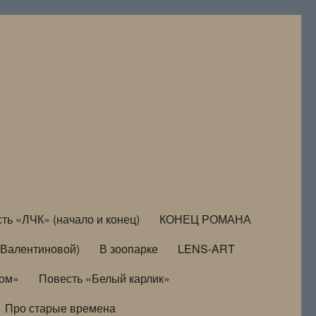
ть «ЛЧК» (начало и конец)
КОНЕЦ РОМАНА
Валентиновой)
В зоопарке
LENS-ART
дом»
Повесть «Белый карлик»
Про старые времена