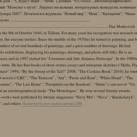
 дом”, “Следы у моря”, “Немо”), романа “Vis vitalis”, автобиографического
ния “Монолог о пути”. Лауреат нескольких литературных конкурсов, номинант
Букера 2007". Печатался в журналах "Новый мир", “Нева”, “Крещатик”, “Наша
......................................................................................
........................................................................................................................ Dan Markovich
 the 9th of October 1940, in Tallinn. For many years his occupation was research i
y, the enzyme studies. Since the middle of the 1970ies he turned to painting, and 
author of several hundreds of paintings, and a great number of drawings. He had
lo exhibitions, displaying his paintings, drawings, and photo still-lifes. He is an
user, and in 1997 started his “Literature and Arts Almanac Periscope”. In the 1980i
 write. He has four books of short stories, essays and miniature sketches (“Hello, Fl
zer” 1994; “By the Sweep of the Tail!” 2008; “The Cookies Book” 2010), he wro
rt novels (“LBC”, “The Turncoat”, “Ant”, “Paolo and Rem”, “White Dwarf”, “The
Jasmine”, “The Last Home”, “Footprints on the Seashore”, “Nemo”), one novel “Vis
and an autobiographical study “The Monologue”. He won several literary awards.
s works were published by literary magazines “Novy Mir”, “Neva”, “Kreshchatyk”,
”, and others.
Посмотреть все записи автора DM