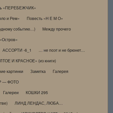
ть «ПЕРЕБЕЖЧИК»
оло и Рем»
Повесть «Н Е М О»
к одному событию…)
Между прочего
 «Остров»
АССОРТИ -6_1
… не поэт и не брюнет…
ТОЕ И КРАСНОЕ» (из книги)
ие картинки
Заметка
Галерея
Р — ФОТО
Галереи
КОШКИ 295
тве)
ЛИНД ЛЕНДАС, ЛЮБА…