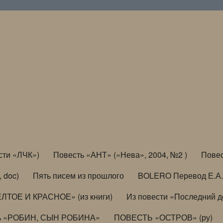
сти «ЛЧК»)
Повесть «АНТ» («Нева», 2004, №2 )
Повес
, doc)
Пять писем из прошлого
BOLERO Перевод Е.А.
ЛТОЕ И КРАСНОЕ» (из книги)
Из повести «Последний 
ь «РОБИН, СЫН РОБИНА»
ПОВЕСТЬ «ОСТРОВ» (ру)