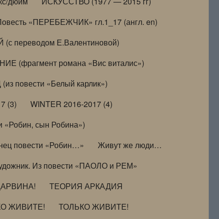
кс/дюйм
ИСКУССТВО (1977 — 2015 гг)
Повесть «ПЕРЕБЕЖЧИК» гл.1_17 (англ. en)
(с переводом Е.Валентиновой)
ИЕ (фрагмент романа «Вис виталис»)
(из повести «Белый карлик»)
7 (3)
WINTER 2016-2017 (4)
 «Робин, сын Робина»)
нец повести «Робин…»
Живут же люди…
удожник. Из повести «ПАОЛО и РЕМ»
ДАРВИНА!
ТЕОРИЯ АРКАДИЯ
КО ЖИВИТЕ!
ТОЛЬКО ЖИВИТЕ!