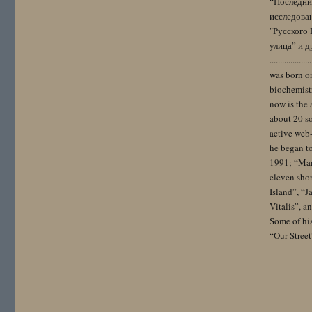
“Последний
исследова
"Русского 
улица” и других. 
..................
was born on
biochemistr
now is the 
about 20 so
active web-
he began to
1991; “Mam
eleven sho
Island”, “
Vitalis”, 
Some of hi
“Our Street