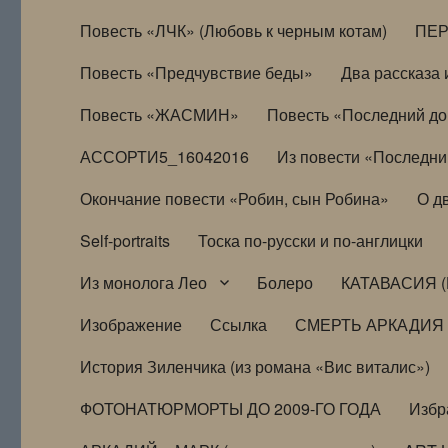
Повесть «ЛЧК» (Любовь к черным котам)
ПЕ
Повесть «Предчувствие беды»
Два рассказа и
Повесть «ЖАСМИН»
Повесть «Последний д
АССОРТИ5_16042016
Из повести «Последни
Окончание повести «Робин, сын Робина»
О д
Self-portraits
Тоска по-русски и по-англицки
Из монолога Лео
Болеро
КАТАВАСИЯ (
Изображение
Ссылка
СМЕРТЬ АРКАДИЯ
История Зиленчика (из романа «Вис виталис»)
ФОТОНАТЮРМОРТЫ ДО 2009-ГО ГОДА
Избр