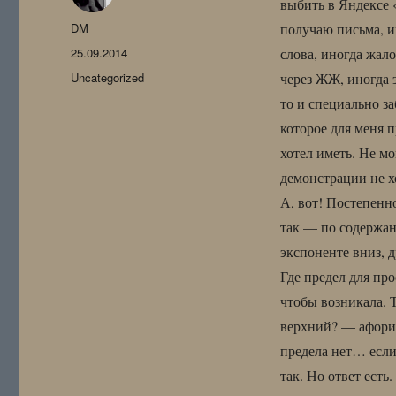
выбить в Яндексе «
Автор
DM
получаю письма, и
Опубликовано
25.09.2014
слова, иногда жал
Рубрики
Uncategorized
через ЖЖ, иногда э
то и специально з
которое для меня 
хотел иметь. Не мо
демонстрации не хо
А, вот! Постепенн
так — по содержан
экспоненте вниз, 
Где предел для про
чтобы возникала. 
верхний? — афори
предела нет… если 
так. Но ответ есть