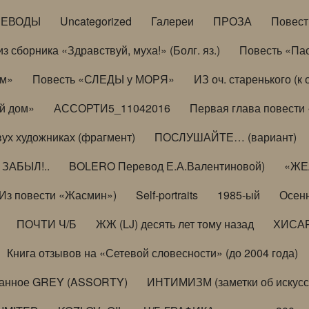
РЕВОДЫ
Uncategorized
Галереи
ПРОЗА
Повес
з сборника «Здравствуй, муха!» (Болг. яз.)
Повесть «Па
ом»
Повесть «СЛЕДЫ у МОРЯ»
ИЗ оч. старенького (
й дом»
АССОРТИ5_11042016
Первая глава повести
вух художниках (фрагмент)
ПОСЛУШАЙТЕ… (вариант)
ЗАБЫЛ!..
BOLERO Перевод Е.А.Валентиновой)
«ЖЕЛ
Из повести «Жасмин»)
Self-portraits
1985-ый
Осенн
ПОЧТИ Ч/Б
ЖЖ (LJ) десять лет тому назад
ХИСА
Книга отзывов на «Сетевой словесности» (до 2004 года)
анное GREY (ASSORTY)
ИНТИМИЗМ (заметки об искусс