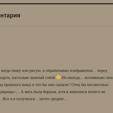
ентария
что когда пишу или рисую, и обрабатываю изображения… перед
 видеть, настолько занятый собой
Но иногда… вспоминаю сво
ды прошлого века) и что бы они сказали? Отец бы посоветовал
еурядицы»… А мать была борцом, хотя в живописи ничего не
е… Вот я и получился… нечто среднее…