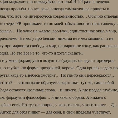
Дан маркович», и пожалуйста, вот она! И 2-4 раза в неделю
ногда просьбы, но все реже, иногда симпатичные приветы и
обы, что, вот, не интересуюсь современностью… Обычно отвеча
то через FB проникает, то по моей забывчивости снять галочку, 
абываю… Но чаще не жалею, все-таки, единственное окно в мир,
приемлемо. Не могу про бензин, никогда не имел машины, и не
гу про марши за свободу и мир, на марши не хожу, как раньше н
дил. Но это все не то, что-то я хотел сказать…
о и у меня формируется лозунг на будущее, он звучит примерно
ию глубже, по форме прозрачней, короче. Одна кривая падает по
другая куда-то в небеса смотрит… Но где-то они пересекаются…
стоты? — это когда не образуется картинки, тут же, сама собой
Тогда остаются красивые слова… и ничего. А где предел глубине,
зм, формула и философия… и никакого образа. А нижнего
образ есть. Но тут же вопрос, у кого-то есть, у кого-то нет… Да,
. Автор для себя пишет — для себя, и свои пределы чувствует,