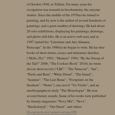
of October 1940, in Tallinn. For many years his
occupation was research in biochemistry, the enzyme
studies. Since the middle of the 1970ies he turned to
painting, and by now is the author of several hundreds of
paintings, and a great number of drawings. He had about
20 solo exhibitions, displaying his paintings, drawings,
and photo still-lifes. He is an active web-user, and in
1997 started his “Literature and Arts Almanac
Periscope”. In the 1980ies he began to write. He has four
books of short stories, essays and miniature sketches
(“Hello, Fly!” 1991; “Mamzer” 1994; “By the Sweep of
the Tail!” 2008; “The Cookies Book” 2010), he wrote
eleven short novels (“LBC”, “The Turncoat”, “Ant”,
“Paolo and Rem”, “White Dwarf”, “The Island”,
“Jasmine”, “The Last Home”, “Footprints on the
Seashore”, “Nemo”), one novel “Vis Vitalis”, and an
autobiographical study “The Monologue”. He won
several literary awards. Some of his works were published
by literary magazines “Novy Mir”, “Neva”,
“Kreshchatyk”, “Our Street”, and others.
Посмотреть все записи автора DM