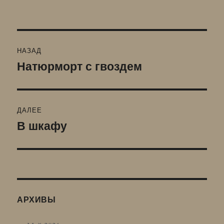
Навигация
НАЗАД
по
Натюрморт с гвоздем
Предыдущая
запись:
записям
ДАЛЕЕ
В шкафу
Следующая
запись:
АРХИВЫ