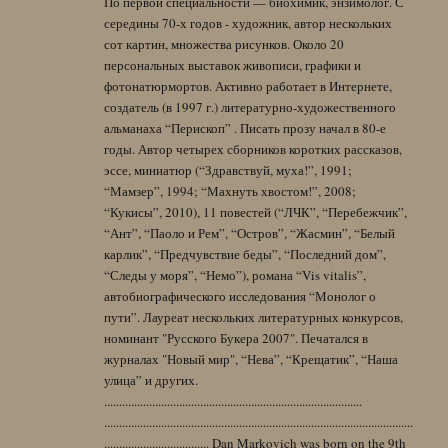
По первой специальности — биохимик, энзимолог. С
середины 70-х годов - художник, автор нескольких
сот картин, множества рисунков. Около 20
персональных выставок живописи, графики и
фотонатюрмортов. Активно работает в Интернете,
создатель (в 1997 г.) литературно-художественного
альманаха “Перископ” . Писать прозу начал в 80-е
годы. Автор четырех сборников коротких рассказов,
эссе, миниатюр (“Здравствуй, муха!”, 1991;
“Мамзер”, 1994; “Махнуть хвостом!”, 2008;
“Кукисы”, 2010), 11 повестей (“ЛЧК”, “Перебежчик”,
“Ант”, “Паоло и Рем”, “Остров”, “Жасмин”, “Белый
карлик”, “Предчувствие беды”, “Последний дом”,
“Следы у моря”, “Немо”), романа “Vis vitalis”,
автобиографического исследования “Монолог о
пути”. Лауреат нескольких литературных конкурсов,
номинант "Русского Букера 2007". Печатался в
журналах "Новый мир", “Нева”, “Крещатик”, “Наша
улица” и других.
......................................................................................
.......................................................................................................
................................... Dan Markovich was born on the 9th