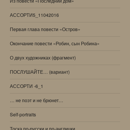
Из повести «Последний дом»
АССОРТИ5_11042016
Первая глава повести «Остров»
Окончание повести «Робин, сын Робина»
О двух художниках (фрагмент)
ПОСЛУШАЙТЕ… (вариант)
АССОРТИ -6_1
… не поэт и не брюнет…
Self-portraits
Тоска по-русски и по-англицки