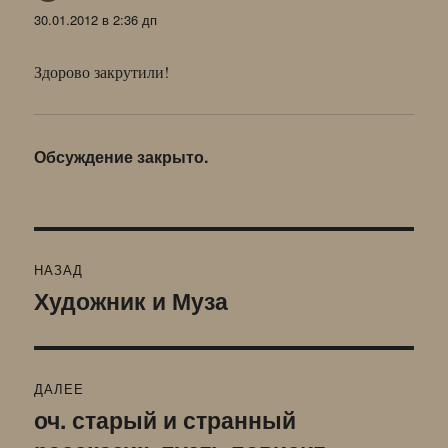
30.01.2012 в 2:36 дп
Здорово закрутили!
Обсуждение закрыто.
Навигация
НАЗАД
по
Художник и Муза
Предыдущая
запись:
записям
ДАЛЕЕ
оч. старый и странный
Следующая
запись: