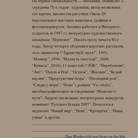
По первой специальности — биохимик, энзимолог. С
середины 70-х годов - художник, автор нескольких
сот картин, множества рисунков. Около 20
персональных выставок живописи, графики и
фотонатюрмортов. Активно работает в Интернете,
создатель (в 1997 г.) литературно-художественного
альманаха “Перископ” . Писать прозу начал в 80-е
годы. Автор четырех сборников коротких рассказов,
эссе, миниатюр (“Здравствуй, муха!”, 1991;
“Мамзер”, 1994; “Махнуть хвостом!”, 2008;
“Кукисы”, 2010), 11 повестей (“ЛЧК”, “Перебежчик”,
“Ант”, “Паоло и Рем”, “Остров”, “Жасмин”, “Белый
карлик”, “Предчувствие беды”, “Последний дом”,
“Следы у моря”, “Немо”), романа “Vis vitalis”,
автобиографического исследования “Монолог о
пути”. Лауреат нескольких литературных конкурсов,
номинант "Русского Букера 2007". Печатался в
журналах "Новый мир", “Нева”, “Крещатик”, “Наша
улица” и других.
......................................................................................
.......................................................................................................
................................... Dan Markovich was born on the 9th