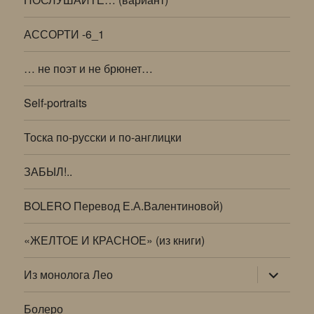
АССОРТИ -6_1
… не поэт и не брюнет…
Self-portraits
Тоска по-русски и по-англицки
ЗАБЫЛ!..
BOLERO Перевод Е.А.Валентиновой)
«ЖЕЛТОЕ И КРАСНОЕ» (из книги)
раскрыт
Из монолога Лео
дочернее
меню
Болеро