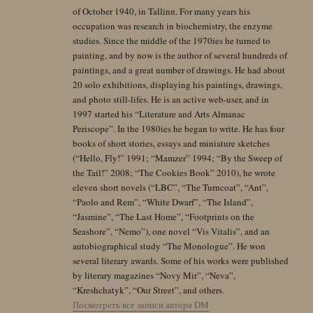
of October 1940, in Tallinn. For many years his
occupation was research in biochemistry, the enzyme
studies. Since the middle of the 1970ies he turned to
painting, and by now is the author of several hundreds of
paintings, and a great number of drawings. He had about
20 solo exhibitions, displaying his paintings, drawings,
and photo still-lifes. He is an active web-user, and in
1997 started his “Literature and Arts Almanac
Periscope”. In the 1980ies he began to write. He has four
books of short stories, essays and miniature sketches
(“Hello, Fly!” 1991; “Mamzer” 1994; “By the Sweep of
the Tail!” 2008; “The Cookies Book” 2010), he wrote
eleven short novels (“LBC”, “The Turncoat”, “Ant”,
“Paolo and Rem”, “White Dwarf”, “The Island”,
“Jasmine”, “The Last Home”, “Footprints on the
Seashore”, “Nemo”), one novel “Vis Vitalis”, and an
autobiographical study “The Monologue”. He won
several literary awards. Some of his works were published
by literary magazines “Novy Mir”, “Neva”,
“Kreshchatyk”, “Our Street”, and others.
Посмотреть все записи автора DM