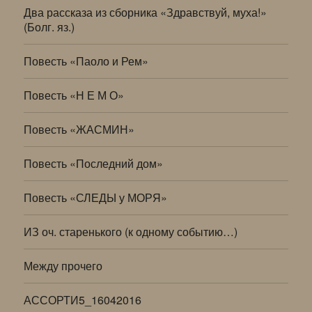
Два рассказа из сборника «Здравствуй, муха!»
(Болг. яз.)
Повесть «Паоло и Рем»
Повесть «Н Е М О»
Повесть «ЖАСМИН»
Повесть «Последний дом»
Повесть «СЛЕДЫ у МОРЯ»
ИЗ оч. старенького (к одному событию…)
Между прочего
АССОРТИ5_16042016