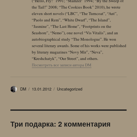
(“Hello, Fly!” 1991; “Mamzer” 1994; “By the Sweep of
the Tail!” 2008; “The Cookies Book” 2010), he wrote
eleven short novels (“LBC”, “The Turncoat”, “Ant”,
“Paolo and Rem”, “White Dwarf”, “The Island”,
“Jasmine”, “The Last Home”, “Footprints on the
Seashore”, “Nemo”), one novel “Vis Vitalis”, and an
autobiographical study “The Monologue”. He won
several literary awards. Some of his works were published
by literary magazines “Novy Mir”, “Neva”,
“Kreshchatyk”, “Our Street”, and others.
Посмотреть все записи автора DM
Автор
Опубликовано
Рубрики
DM
13.01.2012
Uncategorized
Три подарка: 2 комментария