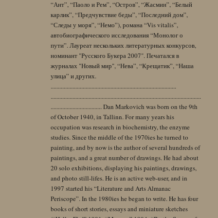
“Ант”, “Паоло и Рем”, “Остров”, “Жасмин”, “Белый
карлик”, “Предчувствие беды”, “Последний дом”,
“Следы у моря”, “Немо”), романа “Vis vitalis”,
автобиографического исследования “Монолог о
пути”. Лауреат нескольких литературных конкурсов,
номинант "Русского Букера 2007". Печатался в
журналах "Новый мир", “Нева”, “Крещатик”, “Наша
улица” и других.
......................................................................................
.......................................................................................................
................................... Dan Markovich was born on the 9th
of October 1940, in Tallinn. For many years his
occupation was research in biochemistry, the enzyme
studies. Since the middle of the 1970ies he turned to
painting, and by now is the author of several hundreds of
paintings, and a great number of drawings. He had about
20 solo exhibitions, displaying his paintings, drawings,
and photo still-lifes. He is an active web-user, and in
1997 started his “Literature and Arts Almanac
Periscope”. In the 1980ies he began to write. He has four
books of short stories, essays and miniature sketches