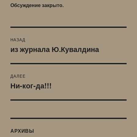
Обсуждение закрыто.
Навигация
НАЗАД
по
из журнала Ю.Кувалдина
Предыдущая
запись:
записям
ДАЛЕЕ
Ни-ког-да!!!
Следующая
запись:
АРХИВЫ