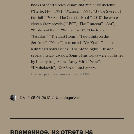
books of short stories, essays and miniature sketches
(“Hello, Fly!” 1991; “Mamzer” 1994; “By the Sweep of
the Tail!” 2008; “The Cookies Book” 2010), he wrote
eleven short novels (“LBC”, “The Turncoat”, “Ant”,
“Paolo and Rem”, “White Dwarf”, “The Island”,
“Jasmine”, “The Last Home”, “Footprints on the
Seashore”, “Nemo”), one novel “Vis Vitalis”, and an
autobiographical study “The Monologue”. He won
several literary awards. Some of his works were published
by literary magazines “Novy Mir”, “Neva”,
“Kreshchatyk”, “Our Street”, and others.
Посмотреть все записи автора DM
Автор
Опубликовано
Рубрики
DM
05.01.2012
Uncategorized
временное, из ответа на