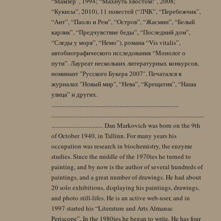
“Мамзер”, 1994; “Махнуть хвостом!”, 2008;
“Кукисы”, 2010), 11 повестей (“ЛЧК”, “Перебежчик”,
“Ант”, “Паоло и Рем”, “Остров”, “Жасмин”, “Белый
карлик”, “Предчувствие беды”, “Последний дом”,
“Следы у моря”, “Немо”), романа “Vis vitalis”,
автобиографического исследования “Монолог о
пути”. Лауреат нескольких литературных конкурсов,
номинант "Русского Букера 2007". Печатался в
журналах "Новый мир", “Нева”, “Крещатик”, “Наша
улица” и других.
......................................................................................
.......................................................................................................
................................... Dan Markovich was born on the 9th
of October 1940, in Tallinn. For many years his
occupation was research in biochemistry, the enzyme
studies. Since the middle of the 1970ies he turned to
painting, and by now is the author of several hundreds of
paintings, and a great number of drawings. He had about
20 solo exhibitions, displaying his paintings, drawings,
and photo still-lifes. He is an active web-user, and in
1997 started his “Literature and Arts Almanac
Periscope”. In the 1980ies he began to write. He has four