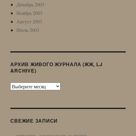
Декабрь 2003
Ноябрь 2003
Август 2003
Июль 2003
АРХИВ ЖИВОГО ЖУРНАЛА (ЖЖ, LJ
ARCHIVE)
Архив
Живого
Журнала
(ЖЖ,
LJ
СВЕЖИЕ ЗАПИСИ
Archive)