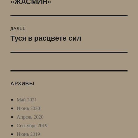
«ЖАСМИН»
записям
ДАЛЕЕ
Туся в расцвете сил
Следующая
запись:
АРХИВЫ
Май 2021
Июнь 2020
Апрель 2020
Сентябрь 2019
Июнь 2019