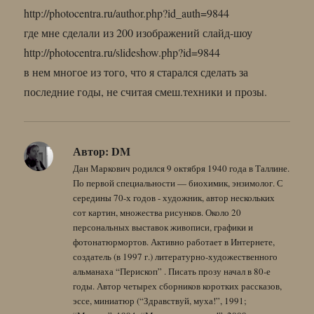
http://photocentra.ru/author.php?id_auth=9844
где мне сделали из 200 изображений слайд-шоу
http://photocentra.ru/slideshow.php?id=9844
в нем многое из того, что я старался сделать за
последние годы, не считая смеш.техники и прозы.
Автор:
DM
Дан Маркович родился 9 октября 1940 года в Таллине.
По первой специальности — биохимик, энзимолог. С
середины 70-х годов - художник, автор нескольких
сот картин, множества рисунков. Около 20
персональных выставок живописи, графики и
фотонатюрмортов. Активно работает в Интернете,
создатель (в 1997 г.) литературно-художественного
альманаха “Перископ” . Писать прозу начал в 80-е
годы. Автор четырех сборников коротких рассказов,
эссе, миниатюр (“Здравствуй, муха!”, 1991;