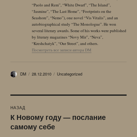
“Paolo and Rem”, “White Dwarf”, “The Island”,
“Jasmine”, “The Last Home”, “Footprints on the
Seashore”, “Nemo”), one novel “Vis Vitalis”, and an
autobiographical study “The Monologue”. He won
several literary awards. Some of his works were published
by literary magazines “Novy Mir”, “Neva”,
“Kreshchatyk”, “Our Street”, and others.
Посмотреть все записи автора DM
Автор
Опубликовано
Рубрики
DM
28.12.2010
Uncategorized
Навигация
НАЗАД
по
К Новому году — послание
Предыдущая
самому себе
запись:
записям