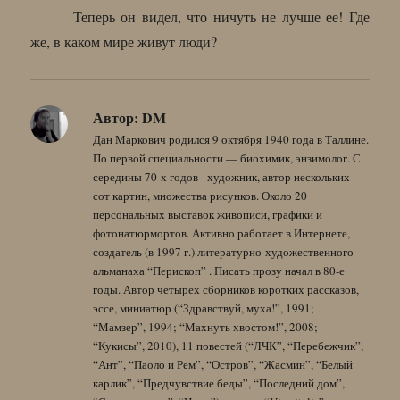
Теперь он видел, что ничуть не лучше ее! Где
же, в каком мире живут люди?
Автор:
DM
Дан Маркович родился 9 октября 1940 года в Таллине.
По первой специальности — биохимик, энзимолог. С
середины 70-х годов - художник, автор нескольких
сот картин, множества рисунков. Около 20
персональных выставок живописи, графики и
фотонатюрмортов. Активно работает в Интернете,
создатель (в 1997 г.) литературно-художественного
альманаха “Перископ” . Писать прозу начал в 80-е
годы. Автор четырех сборников коротких рассказов,
эссе, миниатюр (“Здравствуй, муха!”, 1991;
“Мамзер”, 1994; “Махнуть хвостом!”, 2008;
“Кукисы”, 2010), 11 повестей (“ЛЧК”, “Перебежчик”,
“Ант”, “Паоло и Рем”, “Остров”, “Жасмин”, “Белый
карлик”, “Предчувствие беды”, “Последний дом”,