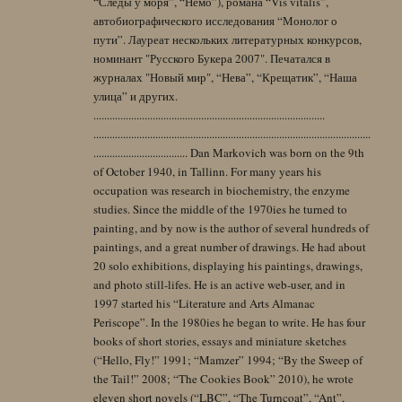
“Следы у моря”, “Немо”), романа “Vis vitalis”,
автобиографического исследования “Монолог о
пути”. Лауреат нескольких литературных конкурсов,
номинант "Русского Букера 2007". Печатался в
журналах "Новый мир", “Нева”, “Крещатик”, “Наша
улица” и других.
......................................................................................
.......................................................................................................
................................... Dan Markovich was born on the 9th
of October 1940, in Tallinn. For many years his
occupation was research in biochemistry, the enzyme
studies. Since the middle of the 1970ies he turned to
painting, and by now is the author of several hundreds of
paintings, and a great number of drawings. He had about
20 solo exhibitions, displaying his paintings, drawings,
and photo still-lifes. He is an active web-user, and in
1997 started his “Literature and Arts Almanac
Periscope”. In the 1980ies he began to write. He has four
books of short stories, essays and miniature sketches
(“Hello, Fly!” 1991; “Mamzer” 1994; “By the Sweep of
the Tail!” 2008; “The Cookies Book” 2010), he wrote
eleven short novels (“LBC”, “The Turncoat”, “Ant”,