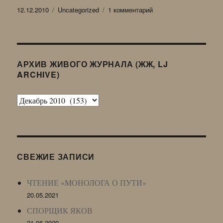
Опубликовано
Рубрики
к
12.12.2010
Uncategorized
1 комментарий
записи
текущее
(вариант)
АРХИВ ЖИВОГО ЖУРНАЛА (ЖЖ, LJ
ARCHIVE)
Архив
Живого
Журнала
(ЖЖ,
LJ
СВЕЖИЕ ЗАПИСИ
Archive)
ЧТЕНИЕ «МОНОЛОГА О ПУТИ»
20.05.2021
СПОРЩИК ЯКОВ
21.06.2020