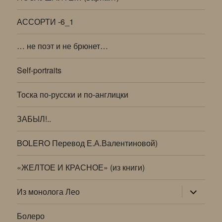
АССОРТИ -6_1
… не поэт и не брюнет…
Self-portraits
Тоска по-русски и по-англицки
ЗАБЫЛ!..
BOLERO Перевод Е.А.Валентиновой)
«ЖЕЛТОЕ И КРАСНОЕ» (из книги)
раскрыт
Из монолога Лео
дочернее
меню
Болеро