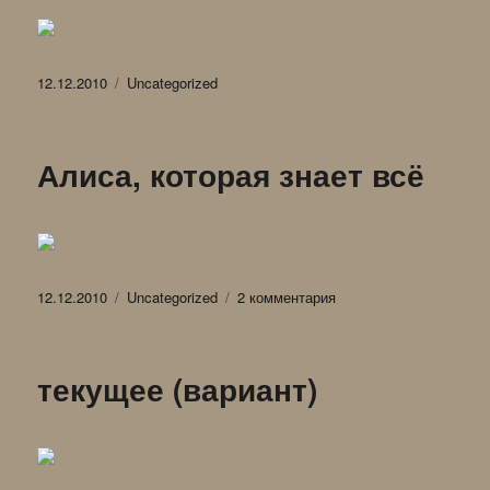
Опубликовано
Рубрики
12.12.2010
Uncategorized
Алиса, которая знает всё
Опубликовано
Рубрики
к
12.12.2010
Uncategorized
2 комментария
записи
Алиса,
которая
текущее (вариант)
знает
всё