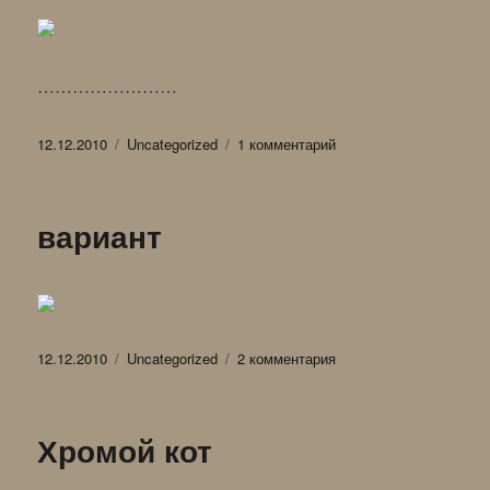
……………………
Опубликовано
Рубрики
к
12.12.2010
Uncategorized
1 комментарий
записи
Лиза
—
вариант
ночная
мышеловка
(2)
Опубликовано
Рубрики
к
12.12.2010
Uncategorized
2 комментария
записи
вариант
Хромой кот