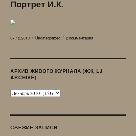
Портрет И.К.
Опубликовано
Рубрики
к
07.12.2010
Uncategorized
2 комментария
записи
Портрет
И.К.
АРХИВ ЖИВОГО ЖУРНАЛА (ЖЖ, LJ
ARCHIVE)
Архив
Живого
Журнала
(ЖЖ,
LJ
СВЕЖИЕ ЗАПИСИ
Archive)