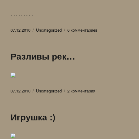
…………..
Опубликовано
Рубрики
к
07.12.2010
Uncategorized
6 комментариев
записи
Эскизик
(только
Разливы рек…
для
ЖЖ)
Опубликовано
Рубрики
к
07.12.2010
Uncategorized
2 комментария
записи
Разливы
рек…
Игрушка :)