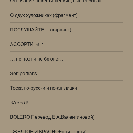
Окончание повести «Робин, сын Робина»
О двух художниках (фрагмент)
ПОСЛУШАЙТЕ… (вариант)
АССОРТИ -6_1
… не поэт и не брюнет…
Self-portraits
Тоска по-русски и по-англицки
ЗАБЫЛ!..
BOLERO Перевод Е.А.Валентиновой)
«ЖЕЛТОЕ И КРАСНОЕ» (из книги)