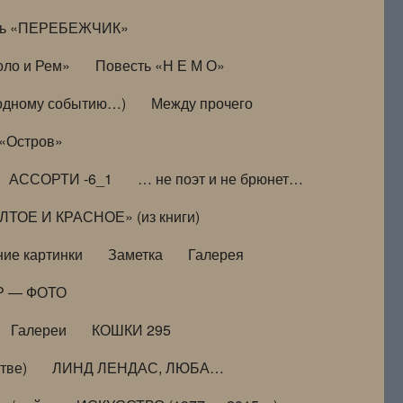
ть «ПЕРЕБЕЖЧИК»
оло и Рем»
Повесть «Н Е М О»
к одному событию…)
Между прочего
 «Остров»
АССОРТИ -6_1
… не поэт и не брюнет…
ТОЕ И КРАСНОЕ» (из книги)
ие картинки
Заметка
Галерея
Р — ФОТО
Галереи
КОШКИ 295
тве)
ЛИНД ЛЕНДАС, ЛЮБА…