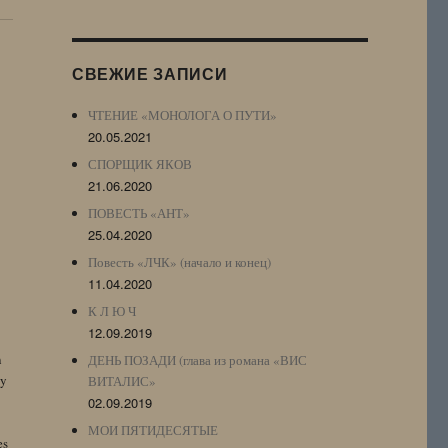
Журнала
(ЖЖ,
LJ
СВЕЖИЕ ЗАПИСИ
Archive)
ЧТЕНИЕ «МОНОЛОГА О ПУТИ»
20.05.2021
СПОРЩИК ЯКОВ
21.06.2020
ПОВЕСТЬ «АНТ»
25.04.2020
Повесть «ЛЧК» (начало и конец)
11.04.2020
К Л Ю Ч
12.09.2019
n
ДЕНЬ ПОЗАДИ (глава из романа «ВИС
by
ВИТАЛИС»
02.09.2019
МОИ ПЯТИДЕСЯТЫЕ
es