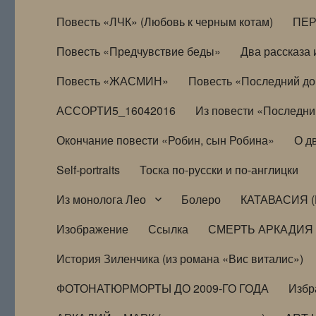
Повесть «ЛЧК» (Любовь к черным котам)
ПЕ
Повесть «Предчувствие беды»
Два рассказа и
Повесть «ЖАСМИН»
Повесть «Последний д
АССОРТИ5_16042016
Из повести «Последни
Окончание повести «Робин, сын Робина»
О д
Self-portraits
Тоска по-русски и по-англицки
Из монолога Лео
Болеро
КАТАВАСИЯ (
Изображение
Ссылка
СМЕРТЬ АРКАДИЯ
История Зиленчика (из романа «Вис виталис»)
ФОТОНАТЮРМОРТЫ ДО 2009-ГО ГОДА
Избр