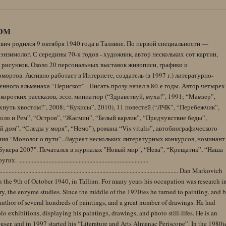
DM
вич родился 9 октября 1940 года в Таллине. По первой специальности —
энзимолог. С середины 70-х годов - художник, автор нескольких сот картин,
 рисунков. Около 20 персональных выставок живописи, графики и
ортов. Активно работает в Интернете, создатель (в 1997 г.) литературно-
нного альманаха “Перископ” . Писать прозу начал в 80-е годы. Автор четырех
коротких рассказов, эссе, миниатюр (“Здравствуй, муха!”, 1991; “Мамзер”,
нуть хвостом!”, 2008; “Кукисы”, 2010), 11 повестей (“ЛЧК”, “Перебежчик”,
оло и Рем”, “Остров”, “Жасмин”, “Белый карлик”, “Предчувствие беды”,
 дом”, “Следы у моря”, “Немо”), романа “Vis vitalis”, автобиографического
ния “Монолог о пути”. Лауреат нескольких литературных конкурсов, номинант
Букера 2007". Печатался в журналах "Новый мир", “Нева”, “Крещатик”, “Наша
......................................................................................
........................................................................................................................ Dan Markovich
 the 9th of October 1940, in Tallinn. For many years his occupation was research i
y, the enzyme studies. Since the middle of the 1970ies he turned to painting, and 
author of several hundreds of paintings, and a great number of drawings. He had
lo exhibitions, displaying his paintings, drawings, and photo still-lifes. He is an
user, and in 1997 started his “Literature and Arts Almanac Periscope”. In the 1980i