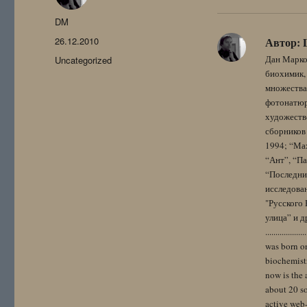
Автор
DM
Опубликовано
26.12.2010
Автор:
Рубрики
Дан Марко
Uncategorized
биохимик, 
множества
фотонатюрм
художестве
сборников 
1994; “Мах
“Ант”, “Па
“Последний
исследова
"Русского 
улица” и других. 
..................
was born on
biochemistr
now is the 
about 20 so
active web-