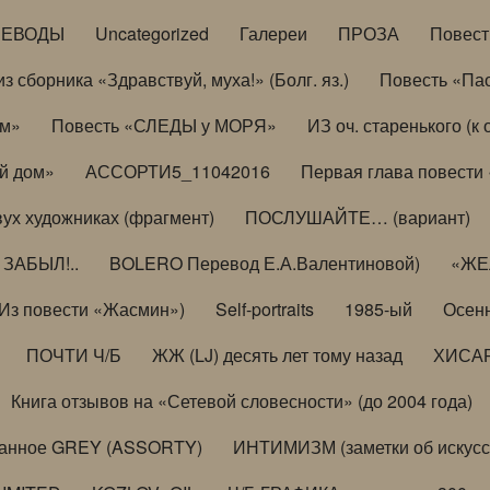
РЕВОДЫ
Uncategorized
Галереи
ПРОЗА
Повес
з сборника «Здравствуй, муха!» (Болг. яз.)
Повесть «Па
ом»
Повесть «СЛЕДЫ у МОРЯ»
ИЗ оч. старенького (
й дом»
АССОРТИ5_11042016
Первая глава повести
вух художниках (фрагмент)
ПОСЛУШАЙТЕ… (вариант)
ЗАБЫЛ!..
BOLERO Перевод Е.А.Валентиновой)
«ЖЕЛ
Из повести «Жасмин»)
Self-portraits
1985-ый
Осенн
ПОЧТИ Ч/Б
ЖЖ (LJ) десять лет тому назад
ХИСА
Книга отзывов на «Сетевой словесности» (до 2004 года)
анное GREY (ASSORTY)
ИНТИМИЗМ (заметки об искусс