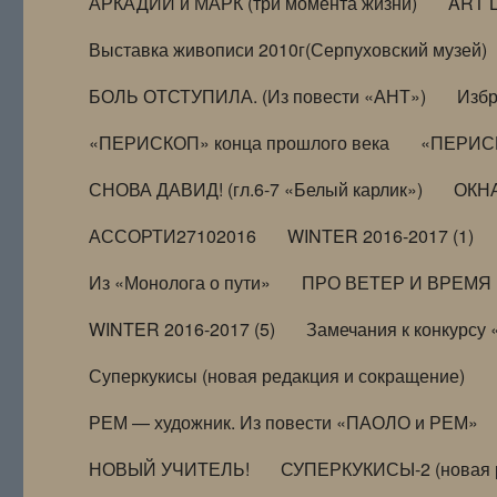
АРКАДИЙ и МАРК (три момента жизни)
ART 
Выставка живописи 2010г(Серпуховский музей)
БОЛЬ ОТСТУПИЛА. (Из повести «АНТ»)
Избр
«ПЕРИСКОП» конца прошлого века
«ПЕРИСК
СНОВА ДАВИД! (гл.6-7 «Белый карлик»)
ОКНА
АССОРТИ27102016
WINTER 2016-2017 (1)
Из «Монолога о пути»
ПРО ВЕТЕР И ВРЕМЯ (и
WINTER 2016-2017 (5)
Замечания к конкурсу
Суперкукисы (новая редакция и сокращение)
РЕМ — художник. Из повести «ПАОЛО и РЕМ»
НОВЫЙ УЧИТЕЛЬ!
СУПЕРКУКИСЫ-2 (новая 