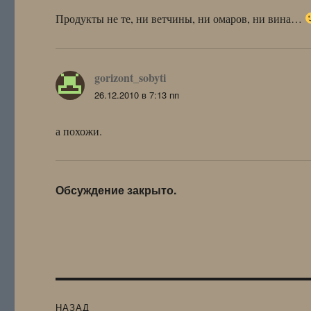
Продукты не те, ни ветчины, ни омаров, ни вина…
gorizont_sobyti
:
26.12.2010 в 7:13 пп
а похожи.
Обсуждение закрыто.
Навигация
НАЗАД