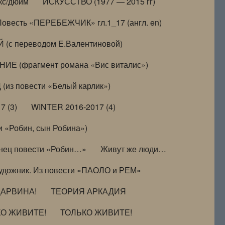
кс/дюйм
ИСКУССТВО (1977 — 2015 гг)
Повесть «ПЕРЕБЕЖЧИК» гл.1_17 (англ. en)
(с переводом Е.Валентиновой)
ИЕ (фрагмент романа «Вис виталис»)
(из повести «Белый карлик»)
7 (3)
WINTER 2016-2017 (4)
 «Робин, сын Робина»)
нец повести «Робин…»
Живут же люди…
удожник. Из повести «ПАОЛО и РЕМ»
ДАРВИНА!
ТЕОРИЯ АРКАДИЯ
КО ЖИВИТЕ!
ТОЛЬКО ЖИВИТЕ!