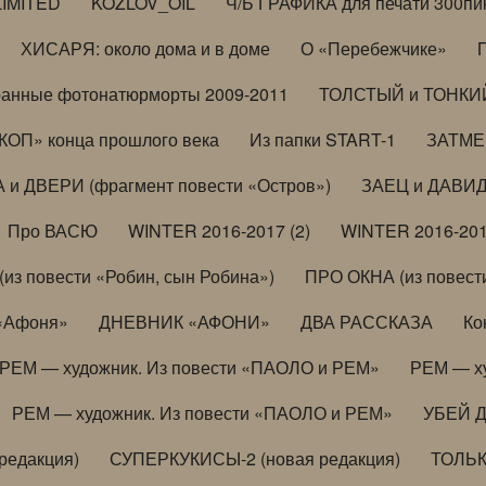
LIMITED
KOZLOV_OIL
Ч/Б ГРАФИКА для печати 300пи
ХИСАРЯ: около дома и в доме
О «Перебежчике»
анные фотонатюрморты 2009-2011
ТОЛСТЫЙ и ТОНКИЙ 
ОП» конца прошлого века
Из папки START-1
ЗАТМЕН
 и ДВЕРИ (фрагмент повести «Остров»)
ЗАЕЦ и ДАВИД 
Про ВАСЮ
WINTER 2016-2017 (2)
WINTER 2016-201
з повести «Робин, сын Робина»)
ПРО ОКНА (из повести
 «Афоня»
ДНЕВНИК «АФОНИ»
ДВА РАССКАЗА
Ко
РЕМ — художник. Из повести «ПАОЛО и РЕМ»
РЕМ — х
РЕМ — художник. Из повести «ПАОЛО и РЕМ»
УБЕЙ 
редакция)
СУПЕРКУКИСЫ-2 (новая редакция)
ТОЛЬ