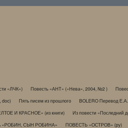
сти «ЛЧК»)
Повесть «АНТ» («Нева», 2004, №2 )
Повес
, doc)
Пять писем из прошлого
BOLERO Перевод Е.А.
ЛТОЕ И КРАСНОЕ» (из книги)
Из повести «Последний 
ь «РОБИН, СЫН РОБИНА»
ПОВЕСТЬ «ОСТРОВ» (ру)