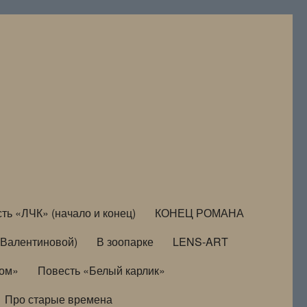
ть «ЛЧК» (начало и конец)
КОНЕЦ РОМАНА
Валентиновой)
В зоопарке
LENS-ART
дом»
Повесть «Белый карлик»
Про старые времена