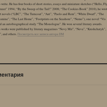
 write. He has four books of short stories, essays and miniature sketches (“Hello, Fl
zer” 1994; “By the Sweep of the Tail!” 2008; “The Cookies Book” 2010), he wro
rt novels (“LBC”, “The Turncoat”, “Ant”, “Paolo and Rem”, “White Dwarf”, “The
Jasmine”, “The Last Home”, “Footprints on the Seashore”, “Nemo”), one novel “Vis
and an autobiographical study “The Monologue”. He won several literary awards.
s works were published by literary magazines “Novy Mir”, “Neva”, “Kreshchatyk”,
”, and others.
Посмотреть все записи автора DM
ментария