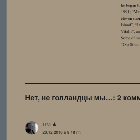
he began to
1991; “Mam
eleven sho
Island”, “
Vitalis”, 
Some of hi
“Our Street
Нет, не голландцы мы…: 2 ком
DM
:
26.12.2010 в 8:18 пп