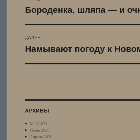
по
Бороденка, шляпа — и о
Предыдущая
запись:
записям
ДАЛЕЕ
Намывают погоду к Ново
Следующая
запись:
АРХИВЫ
Май 2021
Июнь 2020
Апрель 2020