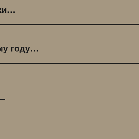
чки…
му году…