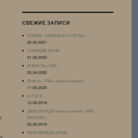
Журнала
(ЖЖ,
LJ
СВЕЖИЕ ЗАПИСИ
Archive)
ЧТЕНИЕ «МОНОЛОГА О ПУТИ»
20.05.2021
СПОРЩИК ЯКОВ
21.06.2020
ПОВЕСТЬ «АНТ»
25.04.2020
Повесть «ЛЧК» (начало и конец)
11.04.2020
К Л Ю Ч
12.09.2019
n
ДЕНЬ ПОЗАДИ (глава из романа «ВИС
by
ВИТАЛИС»
02.09.2019
МОИ ПЯТИДЕСЯТЫЕ
es