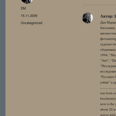
Автор
DM
Опубликовано
15.11.2009
Автор:
Рубрики
Дан Марко
Uncategorized
биохимик, 
множества
фотонатюрм
художестве
сборников 
1994; “Мах
“Ант”, “Па
“Последний
исследова
"Русского 
улица” и других. 
..................
was born on
biochemistr
now is the 
about 20 so
active web-