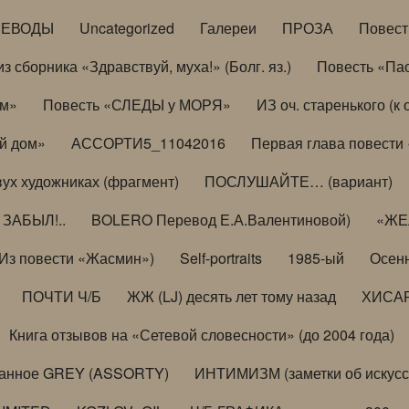
РЕВОДЫ
Uncategorized
Галереи
ПРОЗА
Повес
з сборника «Здравствуй, муха!» (Болг. яз.)
Повесть «Па
ом»
Повесть «СЛЕДЫ у МОРЯ»
ИЗ оч. старенького (
й дом»
АССОРТИ5_11042016
Первая глава повести
вух художниках (фрагмент)
ПОСЛУШАЙТЕ… (вариант)
ЗАБЫЛ!..
BOLERO Перевод Е.А.Валентиновой)
«ЖЕЛ
Из повести «Жасмин»)
Self-portraits
1985-ый
Осенн
ПОЧТИ Ч/Б
ЖЖ (LJ) десять лет тому назад
ХИСА
Книга отзывов на «Сетевой словесности» (до 2004 года)
анное GREY (ASSORTY)
ИНТИМИЗМ (заметки об искусс