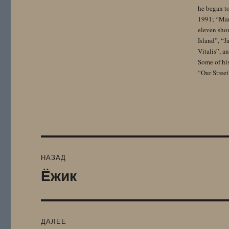
he began to
1991; “Mam
eleven sho
Island”, “
Vitalis”, 
Some of hi
“Our Street
Навигация
НАЗАД
по
Ёжик
Предыдущая
запись:
записям
ДАЛЕЕ