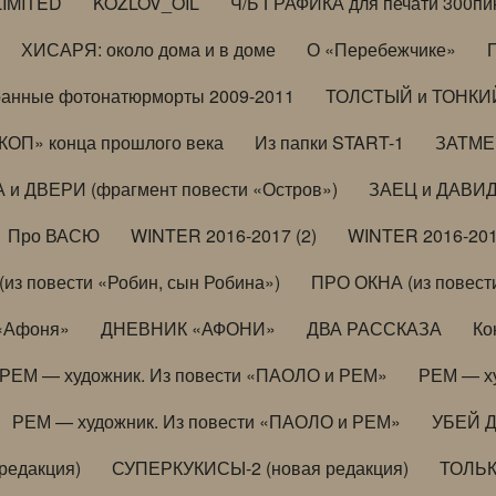
LIMITED
KOZLOV_OIL
Ч/Б ГРАФИКА для печати 300пи
ХИСАРЯ: около дома и в доме
О «Перебежчике»
анные фотонатюрморты 2009-2011
ТОЛСТЫЙ и ТОНКИЙ 
ОП» конца прошлого века
Из папки START-1
ЗАТМЕН
 и ДВЕРИ (фрагмент повести «Остров»)
ЗАЕЦ и ДАВИД 
Про ВАСЮ
WINTER 2016-2017 (2)
WINTER 2016-201
з повести «Робин, сын Робина»)
ПРО ОКНА (из повести
 «Афоня»
ДНЕВНИК «АФОНИ»
ДВА РАССКАЗА
Ко
РЕМ — художник. Из повести «ПАОЛО и РЕМ»
РЕМ — х
РЕМ — художник. Из повести «ПАОЛО и РЕМ»
УБЕЙ 
редакция)
СУПЕРКУКИСЫ-2 (новая редакция)
ТОЛЬ