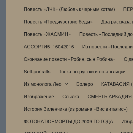
Повесть «ЛЧК» (Любовь к черным котам)
ПЕ
Повесть «Предчувствие беды»
Два рассказа и
Повесть «ЖАСМИН»
Повесть «Последний д
АССОРТИ5_16042016
Из повести «Последни
Окончание повести «Робин, сын Робина»
О д
Self-portraits
Тоска по-русски и по-англицки
Из монолога Лео
Болеро
КАТАВАСИЯ (
Изображение
Ссылка
СМЕРТЬ АРКАДИЯ
История Зиленчика (из романа «Вис виталис»)
ФОТОНАТЮРМОРТЫ ДО 2009-ГО ГОДА
Избр