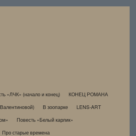
ть «ЛЧК» (начало и конец)
КОНЕЦ РОМАНА
Валентиновой)
В зоопарке
LENS-ART
дом»
Повесть «Белый карлик»
Про старые времена