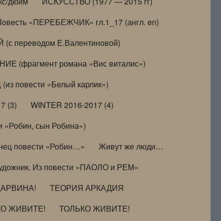
кс/дюйм
ИСКУССТВО (1977 — 2015 гг)
Повесть «ПЕРЕБЕЖЧИК» гл.1_17 (англ. en)
(с переводом Е.Валентиновой)
ИЕ (фрагмент романа «Вис виталис»)
(из повести «Белый карлик»)
7 (3)
WINTER 2016-2017 (4)
 «Робин, сын Робина»)
нец повести «Робин…»
Живут же люди…
удожник. Из повести «ПАОЛО и РЕМ»
ДАРВИНА!
ТЕОРИЯ АРКАДИЯ
КО ЖИВИТЕ!
ТОЛЬКО ЖИВИТЕ!