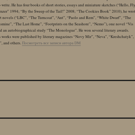
 write. He has four books of short stories, essays and miniature sketches (“Hello, Fl
zer” 1994; “By the Sweep of the Tail!” 2008; “The Cookies Book” 2010), he wro
rt novels (“LBC”, “The Turncoat”, “Ant”, “Paolo and Rem”, “White Dwarf”, “The
Jasmine”, “The Last Home”, “Footprints on the Seashore”, “Nemo”), one novel “Vis
and an autobiographical study “The Monologue”. He won several literary awards.
s works were published by literary magazines “Novy Mir”, “Neva”, “Kreshchatyk”,
”, and others.
Посмотреть все записи автора DM