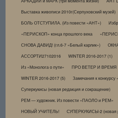
АРКАДИЙ и МАРК (три момента жизни)
ART 
Выставка живописи 2010г(Серпуховский музей)
БОЛЬ ОТСТУПИЛА. (Из повести «АНТ»)
Избр
«ПЕРИСКОП» конца прошлого века
«ПЕРИСК
СНОВА ДАВИД! (гл.6-7 «Белый карлик»)
ОКНА
АССОРТИ27102016
WINTER 2016-2017 (1)
Из «Монолога о пути»
ПРО ВЕТЕР И ВРЕМЯ (и
WINTER 2016-2017 (5)
Замечания к конкурсу
Суперкукисы (новая редакция и сокращение)
РЕМ — художник. Из повести «ПАОЛО и РЕМ»
НОВЫЙ УЧИТЕЛЬ!
СУПЕРКУКИСЫ-2 (новая 