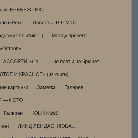
ть «ПЕРЕБЕЖЧИК»
оло и Рем»
Повесть «Н Е М О»
к одному событию…)
Между прочего
 «Остров»
АССОРТИ -6_1
… не поэт и не брюнет…
ТОЕ И КРАСНОЕ» (из книги)
ие картинки
Заметка
Галерея
Р — ФОТО
Галереи
КОШКИ 295
тве)
ЛИНД ЛЕНДАС, ЛЮБА…