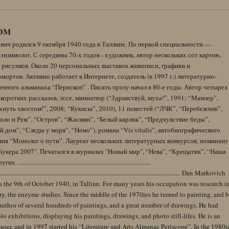
DM
вич родился 9 октября 1940 года в Таллине. По первой специальности —
энзимолог. С середины 70-х годов - художник, автор нескольких сот картин,
 рисунков. Около 20 персональных выставок живописи, графики и
ортов. Активно работает в Интернете, создатель (в 1997 г.) литературно-
нного альманаха “Перископ” . Писать прозу начал в 80-е годы. Автор четырех
коротких рассказов, эссе, миниатюр (“Здравствуй, муха!”, 1991; “Мамзер”,
нуть хвостом!”, 2008; “Кукисы”, 2010), 11 повестей (“ЛЧК”, “Перебежчик”,
оло и Рем”, “Остров”, “Жасмин”, “Белый карлик”, “Предчувствие беды”,
 дом”, “Следы у моря”, “Немо”), романа “Vis vitalis”, автобиографического
ния “Монолог о пути”. Лауреат нескольких литературных конкурсов, номинант
Букера 2007". Печатался в журналах "Новый мир", “Нева”, “Крещатик”, “Наша
......................................................................................
........................................................................................................................ Dan Markovich
 the 9th of October 1940, in Tallinn. For many years his occupation was research i
y, the enzyme studies. Since the middle of the 1970ies he turned to painting, and 
author of several hundreds of paintings, and a great number of drawings. He had
lo exhibitions, displaying his paintings, drawings, and photo still-lifes. He is an
user, and in 1997 started his “Literature and Arts Almanac Periscope”. In the 1980i