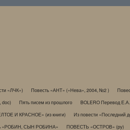
сти «ЛЧК»)
Повесть «АНТ» («Нева», 2004, №2 )
Повес
, doc)
Пять писем из прошлого
BOLERO Перевод Е.А.
ЛТОЕ И КРАСНОЕ» (из книги)
Из повести «Последний 
ь «РОБИН, СЫН РОБИНА»
ПОВЕСТЬ «ОСТРОВ» (ру)