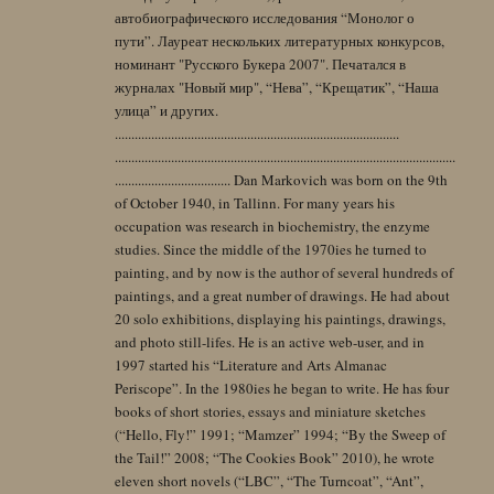
автобиографического исследования “Монолог о
пути”. Лауреат нескольких литературных конкурсов,
номинант "Русского Букера 2007". Печатался в
журналах "Новый мир", “Нева”, “Крещатик”, “Наша
улица” и других.
......................................................................................
.......................................................................................................
................................... Dan Markovich was born on the 9th
of October 1940, in Tallinn. For many years his
occupation was research in biochemistry, the enzyme
studies. Since the middle of the 1970ies he turned to
painting, and by now is the author of several hundreds of
paintings, and a great number of drawings. He had about
20 solo exhibitions, displaying his paintings, drawings,
and photo still-lifes. He is an active web-user, and in
1997 started his “Literature and Arts Almanac
Periscope”. In the 1980ies he began to write. He has four
books of short stories, essays and miniature sketches
(“Hello, Fly!” 1991; “Mamzer” 1994; “By the Sweep of
the Tail!” 2008; “The Cookies Book” 2010), he wrote
eleven short novels (“LBC”, “The Turncoat”, “Ant”,