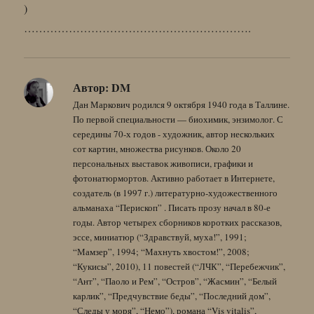
)
…………………………………………………….
Автор:
DM
Дан Маркович родился 9 октября 1940 года в Таллине.
По первой специальности — биохимик, энзимолог. С
середины 70-х годов - художник, автор нескольких
сот картин, множества рисунков. Около 20
персональных выставок живописи, графики и
фотонатюрмортов. Активно работает в Интернете,
создатель (в 1997 г.) литературно-художественного
альманаха “Перископ” . Писать прозу начал в 80-е
годы. Автор четырех сборников коротких рассказов,
эссе, миниатюр (“Здравствуй, муха!”, 1991;
“Мамзер”, 1994; “Махнуть хвостом!”, 2008;
“Кукисы”, 2010), 11 повестей (“ЛЧК”, “Перебежчик”,
“Ант”, “Паоло и Рем”, “Остров”, “Жасмин”, “Белый
карлик”, “Предчувствие беды”, “Последний дом”,
“Следы у моря”, “Немо”), романа “Vis vitalis”,