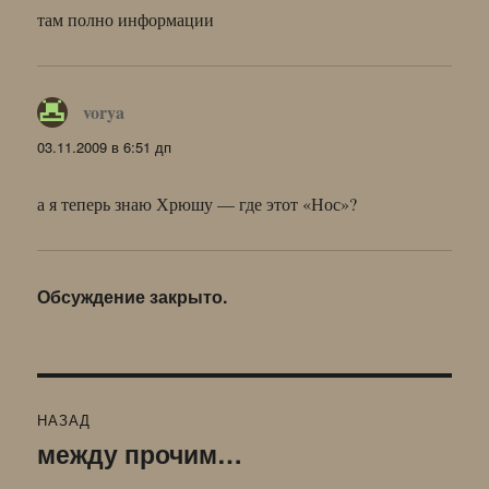
там полно информации
vorya
:
03.11.2009 в 6:51 дп
а я теперь знаю Хрюшу — где этот «Нос»?
Обсуждение закрыто.
Навигация
НАЗАД
по
между прочим…
Предыдущая
запись: