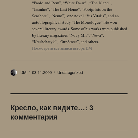
“Paolo and Rem”, “White Dwarf”, “The Island”,
“Jasmine”, “The Last Home”, “Footprints on the
Seashore”, “Nemo”), one novel “Vis Vitalis”, and an
autobiographical study “The Monologue”. He won
several literary awards. Some of his works were published
by literary magazines “Novy Mir”, “Neva”,
“Kreshchatyk”, “Our Street”, and others.
Посмотреть все записи автора DM
Автор
Опубликовано
Рубрики
DM
03.11.2009
Uncategorized
Кресло, как видите…: 3
комментария