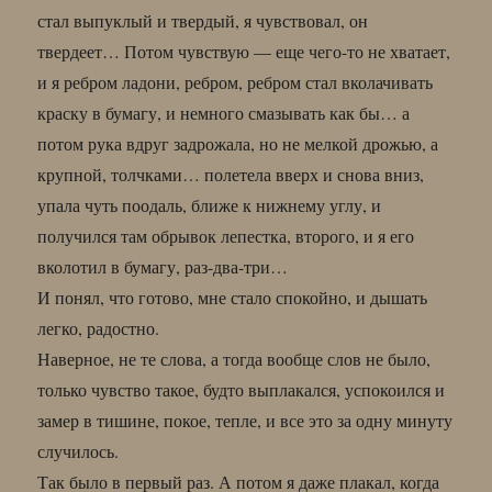
стал выпуклый и твердый, я чувствовал, он
твердеет… Потом чувствую — еще чего-то не хватает,
и я ребром ладони, ребром, ребром стал вколачивать
краску в бумагу, и немного смазывать как бы… а
потом рука вдруг задрожала, но не мелкой дрожью, а
крупной, толчками… полетела вверх и снова вниз,
упала чуть поодаль, ближе к нижнему углу, и
получился там обрывок лепестка, второго, и я его
вколотил в бумагу, раз-два-три…
И понял, что готово, мне стало спокойно, и дышать
легко, радостно.
Наверное, не те слова, а тогда вообще слов не было,
только чувство такое, будто выплакался, успокоился и
замер в тишине, покое, тепле, и все это за одну минуту
случилось.
Так было в первый раз. А потом я даже плакал, когда