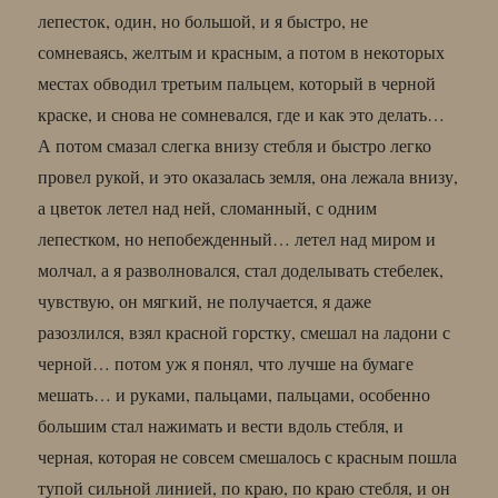
лепесток, один, но большой, и я быстро, не
сомневаясь, желтым и красным, а потом в некоторых
местах обводил третьим пальцем, который в черной
краске, и снова не сомневался, где и как это делать…
А потом смазал слегка внизу стебля и быстро легко
провел рукой, и это оказалась земля, она лежала внизу,
а цветок летел над ней, сломанный, с одним
лепестком, но непобежденный… летел над миром и
молчал, а я разволновался, стал доделывать стебелек,
чувствую, он мягкий, не получается, я даже
разозлился, взял красной горстку, смешал на ладони с
черной… потом уж я понял, что лучше на бумаге
мешать… и руками, пальцами, пальцами, особенно
большим стал нажимать и вести вдоль стебля, и
черная, которая не совсем смешалось с красным пошла
тупой сильной линией, по краю, по краю стебля, и он