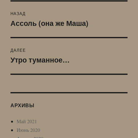
Навигация
НАЗАД
по
Ассоль (она же Маша)
Предыдущая
запись:
записям
ДАЛЕЕ
Утро туманное…
Следующая
запись:
АРХИВЫ
Май 2021
Июнь 2020