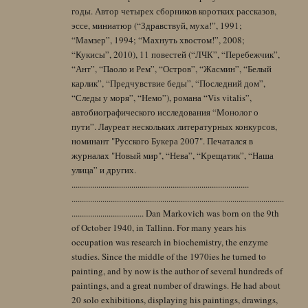
годы. Автор четырех сборников коротких рассказов,
эссе, миниатюр (“Здравствуй, муха!”, 1991;
“Мамзер”, 1994; “Махнуть хвостом!”, 2008;
“Кукисы”, 2010), 11 повестей (“ЛЧК”, “Перебежчик”,
“Ант”, “Паоло и Рем”, “Остров”, “Жасмин”, “Белый
карлик”, “Предчувствие беды”, “Последний дом”,
“Следы у моря”, “Немо”), романа “Vis vitalis”,
автобиографического исследования “Монолог о
пути”. Лауреат нескольких литературных конкурсов,
номинант "Русского Букера 2007". Печатался в
журналах "Новый мир", “Нева”, “Крещатик”, “Наша
улица” и других.
......................................................................................
.......................................................................................................
................................... Dan Markovich was born on the 9th
of October 1940, in Tallinn. For many years his
occupation was research in biochemistry, the enzyme
studies. Since the middle of the 1970ies he turned to
painting, and by now is the author of several hundreds of
paintings, and a great number of drawings. He had about
20 solo exhibitions, displaying his paintings, drawings,