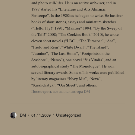
and photo still-lifes. He is an active web-user, and in
1997 started his “Literature and Arts Almanac
Periscope”. In the 1980ies he began to write. He has four
books of short stories, essays and miniature sketches
(“Hello, Fly!” 1991; “Mamzer” 1994; “By the Sweep of
the Tail!” 2008; “The Cookies Book” 2010), he wrote
eleven short novels (“LBC”, “The Turncoat”, “Ant”,
“Paolo and Rem”, “White Dwarf”, “The Island”,
“Jasmine”, “The Last Home”, “Footprints on the
Seashore”, “Nemo”), one novel “Vis Vitalis”, and an
autobiographical study “The Monologue”. He won
several literary awards. Some of his works were published
by literary magazines “Novy Mir”, “Neva”,
“Kreshchatyk”, “Our Street”, and others.
Посмотреть все записи автора DM
Автор
Опубликовано
Рубрики
DM
01.11.2009
Uncategorized