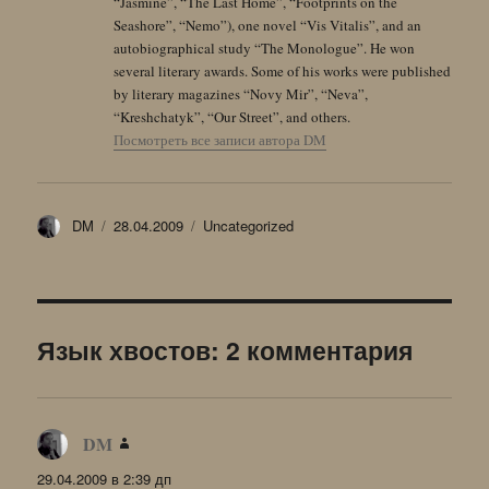
“Jasmine”, “The Last Home”, “Footprints on the
Seashore”, “Nemo”), one novel “Vis Vitalis”, and an
autobiographical study “The Monologue”. He won
several literary awards. Some of his works were published
by literary magazines “Novy Mir”, “Neva”,
“Kreshchatyk”, “Our Street”, and others.
Посмотреть все записи автора DM
Автор
Опубликовано
Рубрики
DM
28.04.2009
Uncategorized
Язык хвостов: 2 комментария
DM
:
29.04.2009 в 2:39 дп