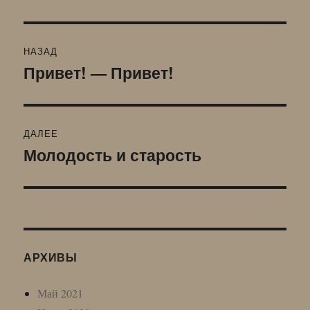
Навигация
НАЗАД
по
Привет! — Привет!
Предыдущая
запись:
записям
ДАЛЕЕ
Молодость и старость
Следующая
запись:
АРХИВЫ
Май 2021