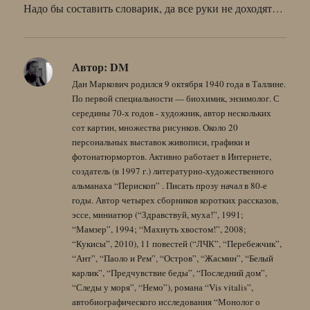
Надо бы составить словарик, да все руки не доходят…
Автор:
DM
Дан Маркович родился 9 октября 1940 года в Таллине.
По первой специальности — биохимик, энзимолог. С
середины 70-х годов - художник, автор нескольких
сот картин, множества рисунков. Около 20
персональных выставок живописи, графики и
фотонатюрмортов. Активно работает в Интернете,
создатель (в 1997 г.) литературно-художественного
альманаха “Перископ” . Писать прозу начал в 80-е
годы. Автор четырех сборников коротких рассказов,
эссе, миниатюр (“Здравствуй, муха!”, 1991;
“Мамзер”, 1994; “Махнуть хвостом!”, 2008;
“Кукисы”, 2010), 11 повестей (“ЛЧК”, “Перебежчик”,
“Ант”, “Паоло и Рем”, “Остров”, “Жасмин”, “Белый
карлик”, “Предчувствие беды”, “Последний дом”,
“Следы у моря”, “Немо”), романа “Vis vitalis”,
автобиографического исследования “Монолог о