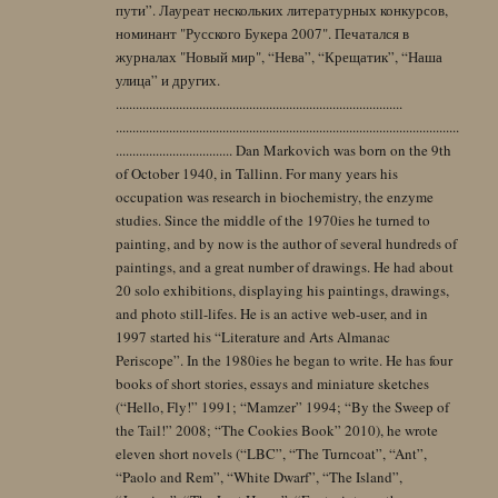
пути”. Лауреат нескольких литературных конкурсов,
номинант "Русского Букера 2007". Печатался в
журналах "Новый мир", “Нева”, “Крещатик”, “Наша
улица” и других.
......................................................................................
.......................................................................................................
................................... Dan Markovich was born on the 9th
of October 1940, in Tallinn. For many years his
occupation was research in biochemistry, the enzyme
studies. Since the middle of the 1970ies he turned to
painting, and by now is the author of several hundreds of
paintings, and a great number of drawings. He had about
20 solo exhibitions, displaying his paintings, drawings,
and photo still-lifes. He is an active web-user, and in
1997 started his “Literature and Arts Almanac
Periscope”. In the 1980ies he began to write. He has four
books of short stories, essays and miniature sketches
(“Hello, Fly!” 1991; “Mamzer” 1994; “By the Sweep of
the Tail!” 2008; “The Cookies Book” 2010), he wrote
eleven short novels (“LBC”, “The Turncoat”, “Ant”,
“Paolo and Rem”, “White Dwarf”, “The Island”,