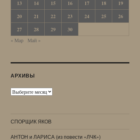
13
14
15
16
17
18
19
20
21
22
23
24
25
26
27
28
29
30
« Мар
Май »
АРХИВЫ
Архивы
СПОРЩИК ЯКОВ
АНТОН и ЛАРИСА (из повести «ЛЧК»)