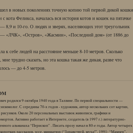
ашел в новых поколениях точную копию той первой дикой кошк
и с кота Феликса, началась вся история котов и кошек на пятачке
— 8,9 и 10-го. О людях и зверях, населяющих этот треугольник
 — «ЛЧК», «Остров», «Жасмин», «Последний дом» (от 1886 до
ла к себе людей на расстояние меньше 8-10 метров. Сколько
мне трудно сказать, но эта кошка такая же дикая, разве что
илось — до 4-5 метров.
DM
вич родился 9 октября 1940 года в Таллине. По первой специальности —
энзимолог. С середины 70-х годов - художник, автор нескольких сот картин,
 рисунков. Около 20 персональных выставок живописи, графики и
ортов. Активно работает в Интернете, создатель (в 1997 г.) литературно-
нного альманаха “Перископ” . Писать прозу начал в 80-е годы. Автор четырех
коротких рассказов, эссе, миниатюр (“Здравствуй, муха!”, 1991; “Мамзер”,