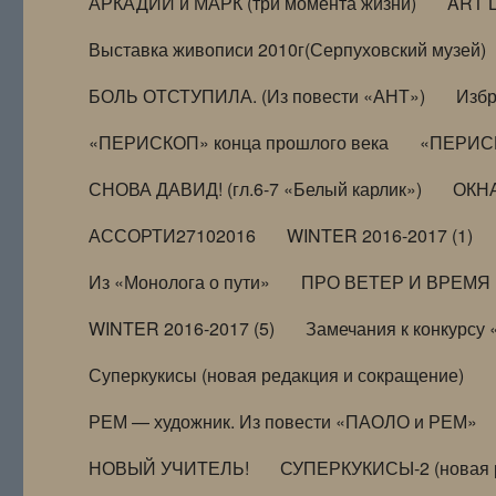
АРКАДИЙ и МАРК (три момента жизни)
ART 
Выставка живописи 2010г(Серпуховский музей)
БОЛЬ ОТСТУПИЛА. (Из повести «АНТ»)
Избр
«ПЕРИСКОП» конца прошлого века
«ПЕРИСК
СНОВА ДАВИД! (гл.6-7 «Белый карлик»)
ОКНА
АССОРТИ27102016
WINTER 2016-2017 (1)
Из «Монолога о пути»
ПРО ВЕТЕР И ВРЕМЯ (и
WINTER 2016-2017 (5)
Замечания к конкурсу
Суперкукисы (новая редакция и сокращение)
РЕМ — художник. Из повести «ПАОЛО и РЕМ»
НОВЫЙ УЧИТЕЛЬ!
СУПЕРКУКИСЫ-2 (новая 