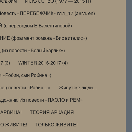
кс/дюйм
ИСКУССТВО (1977 — 2015 гг)
Повесть «ПЕРЕБЕЖЧИК» гл.1_17 (англ. en)
(с переводом Е.Валентиновой)
ИЕ (фрагмент романа «Вис виталис»)
(из повести «Белый карлик»)
7 (3)
WINTER 2016-2017 (4)
 «Робин, сын Робина»)
нец повести «Робин…»
Живут же люди…
удожник. Из повести «ПАОЛО и РЕМ»
ДАРВИНА!
ТЕОРИЯ АРКАДИЯ
КО ЖИВИТЕ!
ТОЛЬКО ЖИВИТЕ!