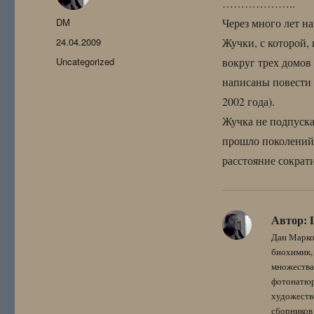
………………..
Автор
DM
Через много лет н
Опубликовано
24.04.2009
Жучки, с которой, 
Рубрики
Uncategorized
вокруг трех домов 
написаны повести
2002 года).
Жучка не подпуска
прошло поколений, 
расстояние сократ
Автор:
Дан Марко
биохимик, 
множества
фотонатюрм
художестве
сборников 