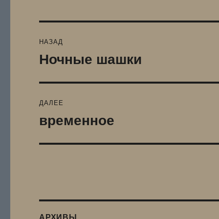
Навигация
НАЗАД
по
Ночные шашки
Предыдущая
запись:
записям
ДАЛЕЕ
временное
Следующая
запись:
АРХИВЫ