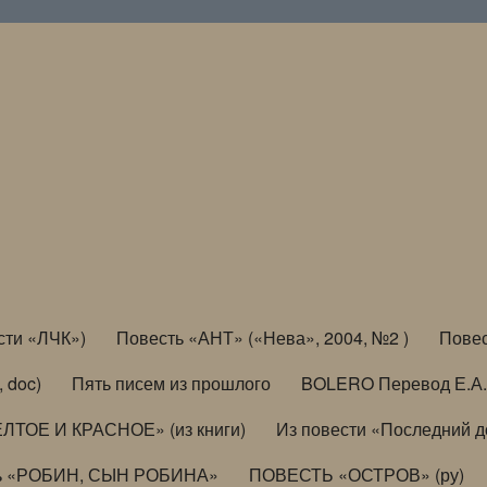
сти «ЛЧК»)
Повесть «АНТ» («Нева», 2004, №2 )
Повес
, doc)
Пять писем из прошлого
BOLERO Перевод Е.А.
ЛТОЕ И КРАСНОЕ» (из книги)
Из повести «Последний 
ь «РОБИН, СЫН РОБИНА»
ПОВЕСТЬ «ОСТРОВ» (ру)