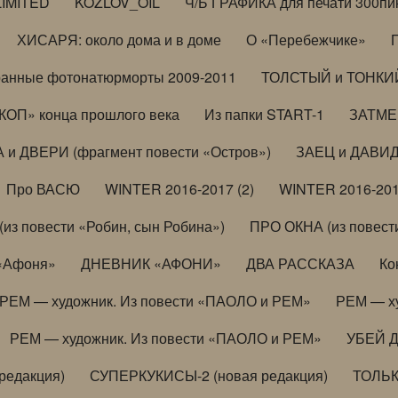
LIMITED
KOZLOV_OIL
Ч/Б ГРАФИКА для печати 300пи
ХИСАРЯ: около дома и в доме
О «Перебежчике»
анные фотонатюрморты 2009-2011
ТОЛСТЫЙ и ТОНКИЙ 
ОП» конца прошлого века
Из папки START-1
ЗАТМЕН
 и ДВЕРИ (фрагмент повести «Остров»)
ЗАЕЦ и ДАВИД 
Про ВАСЮ
WINTER 2016-2017 (2)
WINTER 2016-201
з повести «Робин, сын Робина»)
ПРО ОКНА (из повести
 «Афоня»
ДНЕВНИК «АФОНИ»
ДВА РАССКАЗА
Ко
РЕМ — художник. Из повести «ПАОЛО и РЕМ»
РЕМ — х
РЕМ — художник. Из повести «ПАОЛО и РЕМ»
УБЕЙ 
редакция)
СУПЕРКУКИСЫ-2 (новая редакция)
ТОЛЬ