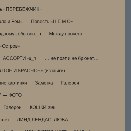
ть «ПЕРЕБЕЖЧИК»
оло и Рем»
Повесть «Н Е М О»
к одному событию…)
Между прочего
 «Остров»
АССОРТИ -6_1
… не поэт и не брюнет…
ТОЕ И КРАСНОЕ» (из книги)
ие картинки
Заметка
Галерея
Р — ФОТО
Галереи
КОШКИ 295
тве)
ЛИНД ЛЕНДАС, ЛЮБА…