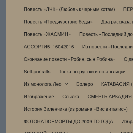
Повесть «ЛЧК» (Любовь к черным котам)
ПЕ
Повесть «Предчувствие беды»
Два рассказа и
Повесть «ЖАСМИН»
Повесть «Последний д
АССОРТИ5_16042016
Из повести «Последни
Окончание повести «Робин, сын Робина»
О д
Self-portraits
Тоска по-русски и по-англицки
Из монолога Лео
Болеро
КАТАВАСИЯ (
Изображение
Ссылка
СМЕРТЬ АРКАДИЯ
История Зиленчика (из романа «Вис виталис»)
ФОТОНАТЮРМОРТЫ ДО 2009-ГО ГОДА
Избр