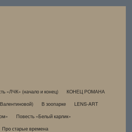
ть «ЛЧК» (начало и конец)
КОНЕЦ РОМАНА
Валентиновой)
В зоопарке
LENS-ART
дом»
Повесть «Белый карлик»
Про старые времена