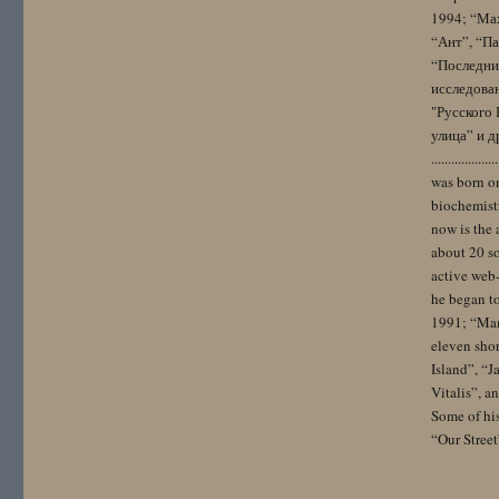
1994; “Мах
“Ант”, “Па
“Последний
исследова
"Русского 
улица” и других. 
..................
was born on
biochemistr
now is the 
about 20 so
active web-
he began to
1991; “Mam
eleven sho
Island”, “
Vitalis”, 
Some of hi
“Our Street