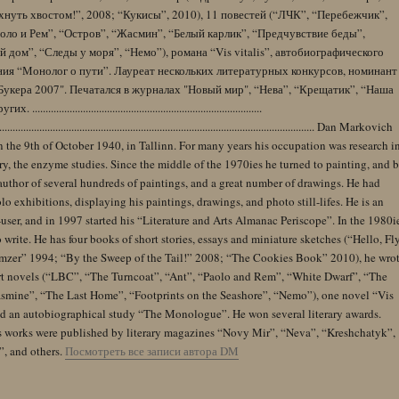
нуть хвостом!”, 2008; “Кукисы”, 2010), 11 повестей (“ЛЧК”, “Перебежчик”,
оло и Рем”, “Остров”, “Жасмин”, “Белый карлик”, “Предчувствие беды”,
 дом”, “Следы у моря”, “Немо”), романа “Vis vitalis”, автобиографического
ния “Монолог о пути”. Лауреат нескольких литературных конкурсов, номинант
Букера 2007". Печатался в журналах "Новый мир", “Нева”, “Крещатик”, “Наша
......................................................................................
........................................................................................................................ Dan Markovich
 the 9th of October 1940, in Tallinn. For many years his occupation was research i
y, the enzyme studies. Since the middle of the 1970ies he turned to painting, and 
author of several hundreds of paintings, and a great number of drawings. He had
lo exhibitions, displaying his paintings, drawings, and photo still-lifes. He is an
user, and in 1997 started his “Literature and Arts Almanac Periscope”. In the 1980i
 write. He has four books of short stories, essays and miniature sketches (“Hello, Fl
zer” 1994; “By the Sweep of the Tail!” 2008; “The Cookies Book” 2010), he wro
rt novels (“LBC”, “The Turncoat”, “Ant”, “Paolo and Rem”, “White Dwarf”, “The
Jasmine”, “The Last Home”, “Footprints on the Seashore”, “Nemo”), one novel “Vis
and an autobiographical study “The Monologue”. He won several literary awards.
s works were published by literary magazines “Novy Mir”, “Neva”, “Kreshchatyk”,
”, and others.
Посмотреть все записи автора DM