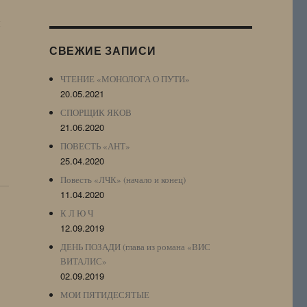
Журнала
и
(ЖЖ,
LJ
СВЕЖИЕ ЗАПИСИ
Archive)
ЧТЕНИЕ «МОНОЛОГА О ПУТИ»
20.05.2021
СПОРЩИК ЯКОВ
21.06.2020
ПОВЕСТЬ «АНТ»
25.04.2020
Повесть «ЛЧК» (начало и конец)
11.04.2020
К Л Ю Ч
12.09.2019
ДЕНЬ ПОЗАДИ (глава из романа «ВИС
ВИТАЛИС»
02.09.2019
МОИ ПЯТИДЕСЯТЫЕ