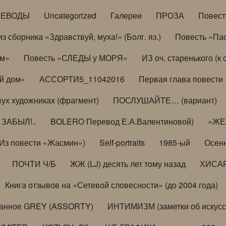
РЕВОДЫ
Uncategorized
Галереи
ПРОЗА
Повес
з сборника «Здравствуй, муха!» (Болг. яз.)
Повесть «Па
ом»
Повесть «СЛЕДЫ у МОРЯ»
ИЗ оч. старенького (
й дом»
АССОРТИ5_11042016
Первая глава повести
вух художниках (фрагмент)
ПОСЛУШАЙТЕ… (вариант)
ЗАБЫЛ!..
BOLERO Перевод Е.А.Валентиновой)
«ЖЕЛ
Из повести «Жасмин»)
Self-portraits
1985-ый
Осенн
ПОЧТИ Ч/Б
ЖЖ (LJ) десять лет тому назад
ХИСА
Книга отзывов на «Сетевой словесности» (до 2004 года)
анное GREY (ASSORTY)
ИНТИМИЗМ (заметки об искусс