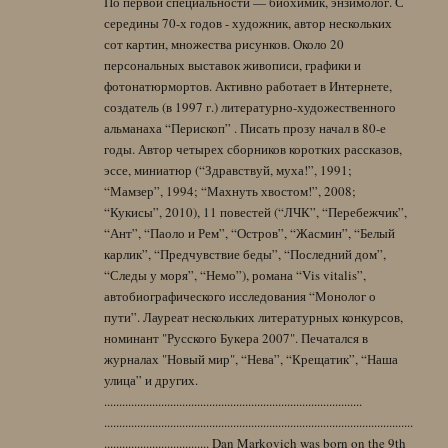
По первой специальности — биохимик, энзимолог. С
середины 70-х годов - художник, автор нескольких
сот картин, множества рисунков. Около 20
персональных выставок живописи, графики и
фотонатюрмортов. Активно работает в Интернете,
создатель (в 1997 г.) литературно-художественного
альманаха “Перископ” . Писать прозу начал в 80-е
годы. Автор четырех сборников коротких рассказов,
эссе, миниатюр (“Здравствуй, муха!”, 1991;
“Мамзер”, 1994; “Махнуть хвостом!”, 2008;
“Кукисы”, 2010), 11 повестей (“ЛЧК”, “Перебежчик”,
“Ант”, “Паоло и Рем”, “Остров”, “Жасмин”, “Белый
карлик”, “Предчувствие беды”, “Последний дом”,
“Следы у моря”, “Немо”), романа “Vis vitalis”,
автобиографического исследования “Монолог о
пути”. Лауреат нескольких литературных конкурсов,
номинант "Русского Букера 2007". Печатался в
журналах "Новый мир", “Нева”, “Крещатик”, “Наша
улица” и других.
......................................................................................
.......................................................................................................
................................... Dan Markovich was born on the 9th