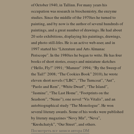
of October 1940, in Tallinn. For many years his
occupation was research in biochemistry, the enzyme
studies. Since the middle of the 1970ies he turned to
painting, and by now is the author of several hundreds of
paintings, and a great number of drawings. He had about
20 solo exhibitions, displaying his paintings, drawings,
and photo still-lifes. He is an active web-user, and in
1997 started his “Literature and Arts Almanac
Periscope”. In the 1980ies he began to write. He has four
books of short stories, essays and miniature sketches
(“Hello, Fly!” 1991; “Mamzer” 1994; “By the Sweep of
the Tail!” 2008; “The Cookies Book” 2010), he wrote
eleven short novels (“LBC”, “The Turncoat”, “Ant”,
“Paolo and Rem”, “White Dwarf”, “The Island”,
“Jasmine”, “The Last Home”, “Footprints on the
Seashore”, “Nemo”), one novel “Vis Vitalis”, and an
autobiographical study “The Monologue”. He won
several literary awards. Some of his works were published
by literary magazines “Novy Mir”, “Neva”,
“Kreshchatyk”, “Our Street”, and others.
Посмотреть все записи автора DM