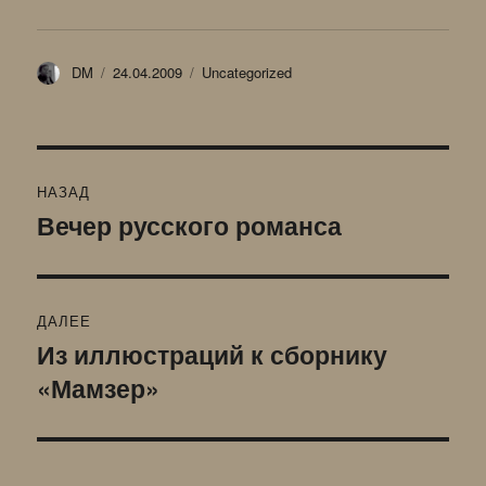
Автор
Опубликовано
Рубрики
DM
24.04.2009
Uncategorized
Навигация
НАЗАД
по
Вечер русского романса
Предыдущая
запись:
записям
ДАЛЕЕ
Из иллюстраций к сборнику
Следующая
«Мамзер»
запись: