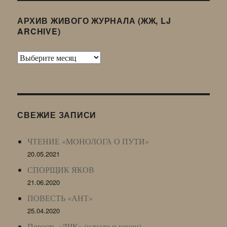
АРХИВ ЖИВОГО ЖУРНАЛА (ЖЖ, LJ
ARCHIVE)
Архив
Живого
Журнала
(ЖЖ,
LJ
СВЕЖИЕ ЗАПИСИ
Archive)
ЧТЕНИЕ «МОНОЛОГА О ПУТИ»
20.05.2021
СПОРЩИК ЯКОВ
21.06.2020
ПОВЕСТЬ «АНТ»
25.04.2020
Повесть «ЛЧК» (начало и конец)