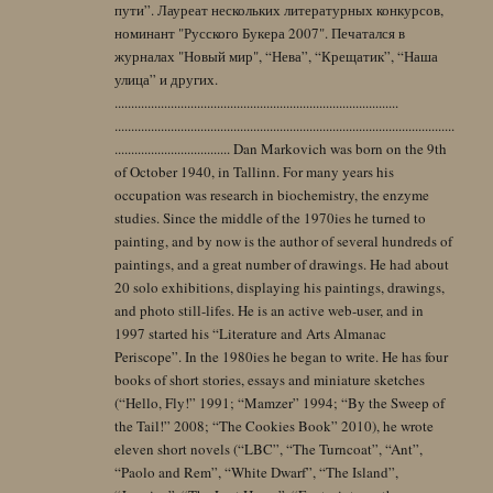
пути”. Лауреат нескольких литературных конкурсов,
номинант "Русского Букера 2007". Печатался в
журналах "Новый мир", “Нева”, “Крещатик”, “Наша
улица” и других.
......................................................................................
.......................................................................................................
................................... Dan Markovich was born on the 9th
of October 1940, in Tallinn. For many years his
occupation was research in biochemistry, the enzyme
studies. Since the middle of the 1970ies he turned to
painting, and by now is the author of several hundreds of
paintings, and a great number of drawings. He had about
20 solo exhibitions, displaying his paintings, drawings,
and photo still-lifes. He is an active web-user, and in
1997 started his “Literature and Arts Almanac
Periscope”. In the 1980ies he began to write. He has four
books of short stories, essays and miniature sketches
(“Hello, Fly!” 1991; “Mamzer” 1994; “By the Sweep of
the Tail!” 2008; “The Cookies Book” 2010), he wrote
eleven short novels (“LBC”, “The Turncoat”, “Ant”,
“Paolo and Rem”, “White Dwarf”, “The Island”,