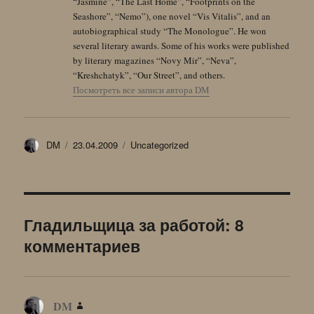
“Jasmine”, “The Last Home”, “Footprints on the
Seashore”, “Nemo”), one novel “Vis Vitalis”, and an
autobiographical study “The Monologue”. He won
several literary awards. Some of his works were published
by literary magazines “Novy Mir”, “Neva”,
“Kreshchatyk”, “Our Street”, and others.
Посмотреть все записи автора DM
Автор
Опубликовано
Рубрики
DM
23.04.2009
Uncategorized
Гладильщица за работой: 8
комментариев
DM
: