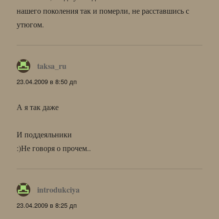
нашего поколения так и померли, не расставшись с
утюгом.
taksa_ru
:
23.04.2009 в 8:50 дп
А я так даже
И поддеяльники
:)Не говоря о прочем..
introdukciya
:
23.04.2009 в 8:25 дп