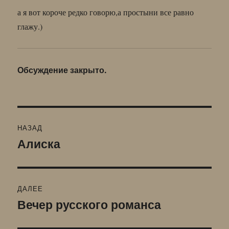
а я вот короче редко говорю,а простыни все равно
глажу.)
Обсуждение закрыто.
Навигация
НАЗАД
по
Алиска
Предыдущая
запись:
записям
ДАЛЕЕ
Вечер русского романса
Следующая
запись: