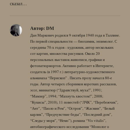
сказал…
Автор:
DM
Дан Маркович родился 9 октября 1940 года в Таллине.
По первой специальности — биохимик, энзимолог. С
середины 70-х годов - художник, автор нескольких
сот картин, множества рисунков. Около 20
персональных выставок живописи, графики и
фотонатюрмортов. Активно работает в Интернете,
создатель (в 1997 г.) литературно-художественного
альманаха “Перископ” . Писать прозу начал в 80-е
годы. Автор четырех сборников коротких рассказов,
эссе, миниатюр (“Здравствуй, муха!”, 1991;
“Мамзер”, 1994; “Махнуть хвостом!”, 2008;
“Кукисы”, 2010), 11 повестей (“ЛЧК”, “Перебежчик”,
“Ант”, “Паоло и Рем”, “Остров”, “Жасмин”, “Белый
карлик”, “Предчувствие беды”, “Последний дом”,
“Следы у моря”, “Немо”), романа “Vis vitalis”,
автобиографического исследования “Монолог о