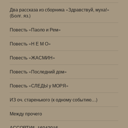
Два рассказа из сборника «Здравствуй, муха!»
(Болг. яз.)
Повесть «Паоло и Рем»
Повесть «Н Е М О»
Повесть «ЖАСМИН»
Повесть «Последний дом»
Повесть «СЛЕДЫ у МОРЯ»
ИЗ оч. старенького (к одному событию…)
Между прочего
АССОРТИ5_16042016