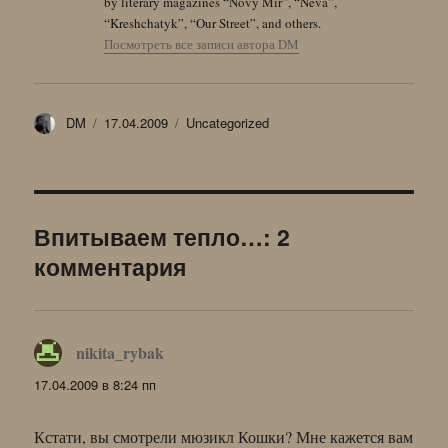
by literary magazines “Novy Mir”, “Neva”,
“Kreshchatyk”, “Our Street”, and others.
Посмотреть все записи автора DM
Автор
Опубликовано
Рубрики
DM
17.04.2009
Uncategorized
Впитываем тепло…: 2
комментария
nikita_rybak
:
17.04.2009 в 8:24 пп
Кстати, вы смотрели мюзикл Кошки? Мне кажется вам