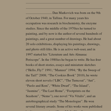
......................................................................................
.......................................................................................................
................................... Dan Markovich was born on the 9th
of October 1940, in Tallinn. For many years his
occupation was research in biochemistry, the enzyme
studies. Since the middle of the 1970ies he turned to
painting, and by now is the author of several hundreds of
paintings, and a great number of drawings. He had about
20 solo exhibitions, displaying his paintings, drawings,
and photo still-lifes. He is an active web-user, and in
1997 started his “Literature and Arts Almanac
Periscope”. In the 1980ies he began to write. He has four
books of short stories, essays and miniature sketches
(“Hello, Fly!” 1991; “Mamzer” 1994; “By the Sweep of
the Tail!” 2008; “The Cookies Book” 2010), he wrote
eleven short novels (“LBC”, “The Turncoat”, “Ant”,
“Paolo and Rem”, “White Dwarf”, “The Island”,
“Jasmine”, “The Last Home”, “Footprints on the
Seashore”, “Nemo”), one novel “Vis Vitalis”, and an
autobiographical study “The Monologue”. He won
several literary awards. Some of his works were published