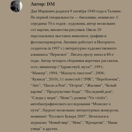
Автор:
DM
Дан Маркович родился 9 октября 1940 года в Таллине.
По первой специальности — биохимик, энзимолог. С
середины 70-х годов - художник, автор нескольких
сот картин, множества рисунков. Около 20
персональных выставок живописи, графики и
фотонатюрмортов. Активно работает в Интернете,
создатель (в 1997 г.) литературно-художественного
альманаха “Перископ” . Писать прозу начал в 80-е
годы. Автор четырех сборников коротких рассказов,
эссе, миниатюр (“Здравствуй, муха!”, 1991;
“Мамзер”, 1994; “Махнуть хвостом!”, 2008;
“Кукисы”, 2010), 11 повестей (“ЛЧК”, “Перебежчик”,
“Ант”, “Паоло и Рем”, “Остров”, “Жасмин”, “Белый
карлик”, “Предчувствие беды”, “Последний дом”,
“Следы у моря”, “Немо”), романа “Vis vitalis”,
автобиографического исследования “Монолог о
пути”. Лауреат нескольких литературных конкурсов,
номинант "Русского Букера 2007". Печатался в
журналах "Новый мир", “Нева”, “Крещатик”, “Наша
улица” и других.