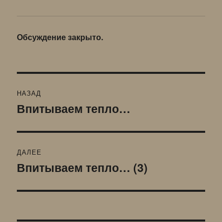
Обсуждение закрыто.
Навигация
НАЗАД
по
Впитываем тепло…
Предыдущая
запись:
записям
ДАЛЕЕ
Впитываем тепло… (3)
Следующая
запись: