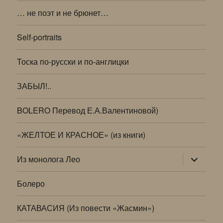
… не поэт и не брюнет…
Self-portraits
Тоска по-русски и по-англицки
ЗАБЫЛ!..
BOLERO Перевод Е.А.Валентиновой)
«ЖЕЛТОЕ И КРАСНОЕ» (из книги)
раскрыт
Из монолога Лео
дочернее
меню
Болеро
КАТАВАСИЯ (Из повести «Жасмин»)