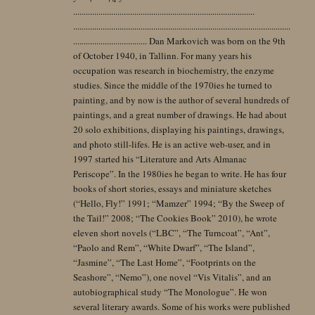
......................................................................................
.......................................................................................................
................................... Dan Markovich was born on the 9th
of October 1940, in Tallinn. For many years his
occupation was research in biochemistry, the enzyme
studies. Since the middle of the 1970ies he turned to
painting, and by now is the author of several hundreds of
paintings, and a great number of drawings. He had about
20 solo exhibitions, displaying his paintings, drawings,
and photo still-lifes. He is an active web-user, and in
1997 started his “Literature and Arts Almanac
Periscope”. In the 1980ies he began to write. He has four
books of short stories, essays and miniature sketches
(“Hello, Fly!” 1991; “Mamzer” 1994; “By the Sweep of
the Tail!” 2008; “The Cookies Book” 2010), he wrote
eleven short novels (“LBC”, “The Turncoat”, “Ant”,
“Paolo and Rem”, “White Dwarf”, “The Island”,
“Jasmine”, “The Last Home”, “Footprints on the
Seashore”, “Nemo”), one novel “Vis Vitalis”, and an
autobiographical study “The Monologue”. He won
several literary awards. Some of his works were published