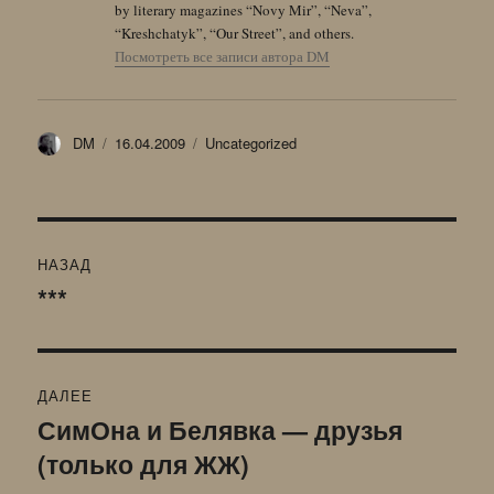
by literary magazines “Novy Mir”, “Neva”,
“Kreshchatyk”, “Our Street”, and others.
Посмотреть все записи автора DM
Автор
Опубликовано
Рубрики
DM
16.04.2009
Uncategorized
Навигация
НАЗАД
по
***
Предыдущая
запись:
записям
ДАЛЕЕ
СимОна и Белявка — друзья
Следующая
(только для ЖЖ)
запись: