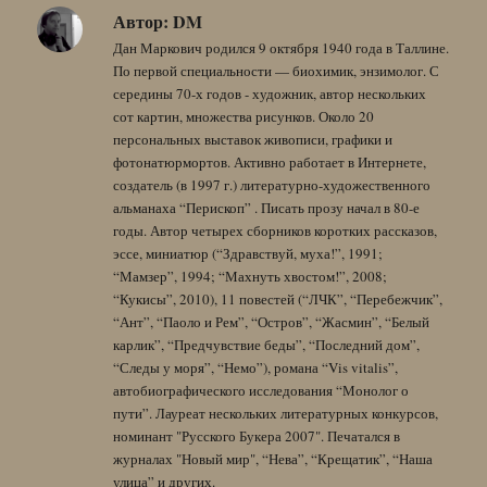
Автор:
DM
Дан Маркович родился 9 октября 1940 года в Таллине.
По первой специальности — биохимик, энзимолог. С
середины 70-х годов - художник, автор нескольких
сот картин, множества рисунков. Около 20
персональных выставок живописи, графики и
фотонатюрмортов. Активно работает в Интернете,
создатель (в 1997 г.) литературно-художественного
альманаха “Перископ” . Писать прозу начал в 80-е
годы. Автор четырех сборников коротких рассказов,
эссе, миниатюр (“Здравствуй, муха!”, 1991;
“Мамзер”, 1994; “Махнуть хвостом!”, 2008;
“Кукисы”, 2010), 11 повестей (“ЛЧК”, “Перебежчик”,
“Ант”, “Паоло и Рем”, “Остров”, “Жасмин”, “Белый
карлик”, “Предчувствие беды”, “Последний дом”,
“Следы у моря”, “Немо”), романа “Vis vitalis”,
автобиографического исследования “Монолог о
пути”. Лауреат нескольких литературных конкурсов,
номинант "Русского Букера 2007". Печатался в
журналах "Новый мир", “Нева”, “Крещатик”, “Наша
улица” и других.