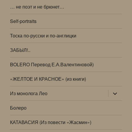
… не поэт и не брюнет…
Self-portraits
Тоска по-русски и по-англицки
ЗАБЫЛ!..
BOLERO Перевод Е.А.Валентиновой)
«ЖЕЛТОЕ И КРАСНОЕ» (из книги)
раскрыт
Из монолога Лео
дочернее
меню
Болеро
КАТАВАСИЯ (Из повести «Жасмин»)