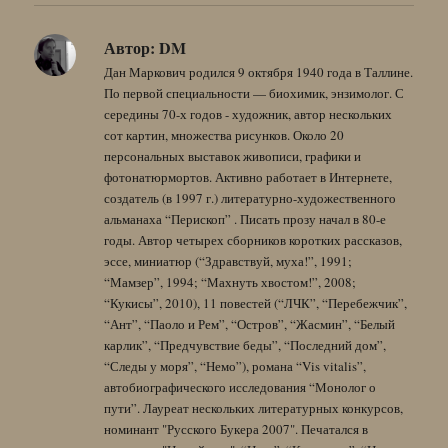
Автор:
DM
Дан Маркович родился 9 октября 1940 года в Таллине.
По первой специальности — биохимик, энзимолог. С
середины 70-х годов - художник, автор нескольких
сот картин, множества рисунков. Около 20
персональных выставок живописи, графики и
фотонатюрмортов. Активно работает в Интернете,
создатель (в 1997 г.) литературно-художественного
альманаха “Перископ” . Писать прозу начал в 80-е
годы. Автор четырех сборников коротких рассказов,
эссе, миниатюр (“Здравствуй, муха!”, 1991;
“Мамзер”, 1994; “Махнуть хвостом!”, 2008;
“Кукисы”, 2010), 11 повестей (“ЛЧК”, “Перебежчик”,
“Ант”, “Паоло и Рем”, “Остров”, “Жасмин”, “Белый
карлик”, “Предчувствие беды”, “Последний дом”,
“Следы у моря”, “Немо”), романа “Vis vitalis”,
автобиографического исследования “Монолог о
пути”. Лауреат нескольких литературных конкурсов,
номинант "Русского Букера 2007". Печатался в