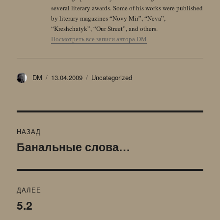
several literary awards. Some of his works were published
by literary magazines “Novy Mir”, “Neva”,
“Kreshchatyk”, “Our Street”, and others.
Посмотреть все записи автора DM
Автор
Опубликовано
Рубрики
DM
13.04.2009
Uncategorized
Навигация
НАЗАД
по
Банальные слова…
Предыдущая
запись:
записям
ДАЛЕЕ
5.2
Следующая
запись: