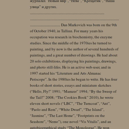
журналах "Новый мир", “Нева”, “Крещатик”, “Наша
улица” и других.
......................................................................................
.......................................................................................................
................................... Dan Markovich was born on the 9th
of October 1940, in Tallinn. For many years his
occupation was research in biochemistry, the enzyme
studies. Since the middle of the 1970ies he turned to
painting, and by now is the author of several hundreds of
paintings, and a great number of drawings. He had about
20 solo exhibitions, displaying his paintings, drawings,
and photo still-lifes. He is an active web-user, and in
1997 started his “Literature and Arts Almanac
Periscope”. In the 1980ies he began to write. He has four
books of short stories, essays and miniature sketches
(“Hello, Fly!” 1991; “Mamzer” 1994; “By the Sweep of
the Tail!” 2008; “The Cookies Book” 2010), he wrote
eleven short novels (“LBC”, “The Turncoat”, “Ant”,
“Paolo and Rem”, “White Dwarf”, “The Island”,
“Jasmine”, “The Last Home”, “Footprints on the
Seashore”, “Nemo”), one novel “Vis Vitalis”, and an
autobiographical study “The Monologue”. He won