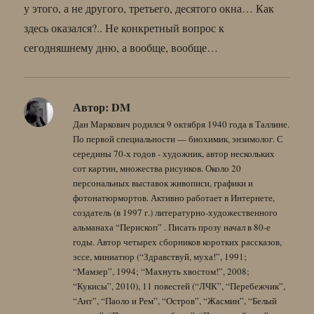
у этого, а не другого, третьего, десятого окна… Как
здесь оказался?.. Не конкретный вопрос к
сегодняшнему дню, а вообще, вообще…
Автор:
DM
Дан Маркович родился 9 октября 1940 года в Таллине.
По первой специальности — биохимик, энзимолог. С
середины 70-х годов - художник, автор нескольких
сот картин, множества рисунков. Около 20
персональных выставок живописи, графики и
фотонатюрмортов. Активно работает в Интернете,
создатель (в 1997 г.) литературно-художественного
альманаха “Перископ” . Писать прозу начал в 80-е
годы. Автор четырех сборников коротких рассказов,
эссе, миниатюр (“Здравствуй, муха!”, 1991;
“Мамзер”, 1994; “Махнуть хвостом!”, 2008;
“Кукисы”, 2010), 11 повестей (“ЛЧК”, “Перебежчик”,
“Ант”, “Паоло и Рем”, “Остров”, “Жасмин”, “Белый