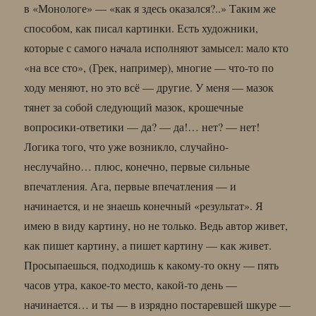
в «Монологе» — «как я здесь оказался?..» Таким же
способом, как писал картинки. Есть художники,
которые с самого начала исполняют замысел: мало кто
«на все сто», (Грек, например), многие — что-то по
ходу меняют, но это всё — другие. У меня — мазок
тянет за собой следующий мазок, крошечные
вопросики-ответики — да? — да!… нет? — нет!
Логика того, что уже возникло, случайно-
неслучайно… плюс, конечно, первые сильные
впечатления. Ага, первые впечатления — и
начинается, и не знаешь конечный «результат». Я
имею в виду картину, но не только. Ведь автор живет,
как пишет картину, а пишет картину — как живет.
Просыпаешься, подходишь к какому-то окну — пять
часов утра, какое-то место, какой-то день —
начинается… и ты — в изрядно постаревшей шкуре —