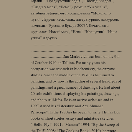
карлик”, “Предчувствие беды”, “Последний дом”,
“Следы у моря”, “Немо”), романа “Vis vitalis”,
автобиографического исследования “Монолог о
пути”. Лауреат нескольких литературных конкурсов,
номинант "Русского Букера 2007". Печатался в
журналах "Новый мир", “Нева”, “Крещатик”, “Наша
улица” и других.
......................................................................................
.......................................................................................................
................................... Dan Markovich was born on the 9th
of October 1940, in Tallinn. For many years his
occupation was research in biochemistry, the enzyme
studies. Since the middle of the 1970ies he turned to
painting, and by now is the author of several hundreds of
paintings, and a great number of drawings. He had about
20 solo exhibitions, displaying his paintings, drawings,
and photo still-lifes. He is an active web-user, and in
1997 started his “Literature and Arts Almanac
Periscope”. In the 1980ies he began to write. He has four
books of short stories, essays and miniature sketches
(“Hello, Fly!” 1991; “Mamzer” 1994; “By the Sweep of
the Tail!” 2008; “The Cookies Book” 2010), he wrote