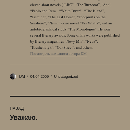
eleven short novels (“LBC”, “The Turncoat”, “Ant”,
“Paolo and Rem”, “White Dwarf”, “The Island”,
“Jasmine”, “The Last Home”, “Footprints on the
Seashore”, “Nemo”), one novel “Vis Vitalis”, and an
autobiographical study “The Monologue”. He won
several literary awards. Some of his works were published
by literary magazines “Novy Mir”, “Neva”,
“Kreshchatyk”, “Our Street”, and others.
Посмотреть все записи автора DM
Автор
Опубликовано
Рубрики
DM
04.04.2009
Uncategorized
Навигация
НАЗАД
по
Уважаю.
Предыдущая
запись:
записям