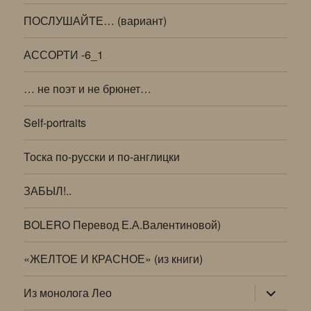
ПОСЛУШАЙТЕ… (вариант)
АССОРТИ -6_1
… не поэт и не брюнет…
Self-portraits
Тоска по-русски и по-англицки
ЗАБЫЛ!..
BOLERO Перевод Е.А.Валентиновой)
«ЖЕЛТОЕ И КРАСНОЕ» (из книги)
раскрыт
Из монолога Лео
дочернее