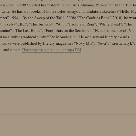
user, and in 1997 started his “Literature and Arts Almanac Periscope”. In the 1980i
 write. He has four books of short stories, essays and miniature sketches (“Hello, Fl
zer” 1994; “By the Sweep of the Tail!” 2008; “The Cookies Book” 2010), he wro
rt novels (“LBC”, “The Turncoat”, “Ant”, “Paolo and Rem”, “White Dwarf”, “The
Jasmine”, “The Last Home”, “Footprints on the Seashore”, “Nemo”), one novel “Vis
and an autobiographical study “The Monologue”. He won several literary awards.
s works were published by literary magazines “Novy Mir”, “Neva”, “Kreshchatyk”,
”, and others.
Посмотреть все записи автора DM