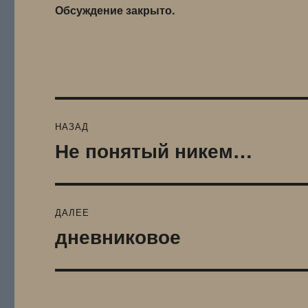
Обсуждение закрыто.
Навигация
НАЗАД
по
Не понятый никем…
Предыдущая
запись:
записям
ДАЛЕЕ
дневниковое
Следующая
запись: