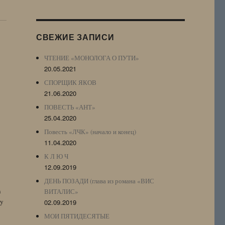
Журнала
(ЖЖ,
LJ
СВЕЖИЕ ЗАПИСИ
Archive)
ЧТЕНИЕ «МОНОЛОГА О ПУТИ»
20.05.2021
СПОРЩИК ЯКОВ
21.06.2020
ПОВЕСТЬ «АНТ»
25.04.2020
Повесть «ЛЧК» (начало и конец)
11.04.2020
К Л Ю Ч
12.09.2019
ДЕНЬ ПОЗАДИ (глава из романа «ВИС
n
ВИТАЛИС»
by
02.09.2019
МОИ ПЯТИДЕСЯТЫЕ