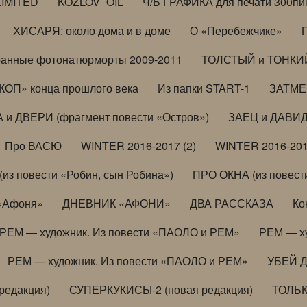
LIMITED
KOZLOV_OIL
Ч/Б ГРАФИКА для печати 300пи
ХИСАРЯ: около дома и в доме
О «Перебежчике»
анные фотонатюрморты 2009-2011
ТОЛСТЫЙ и ТОНКИЙ 
ОП» конца прошлого века
Из папки START-1
ЗАТМЕН
 и ДВЕРИ (фрагмент повести «Остров»)
ЗАЕЦ и ДАВИД 
Про ВАСЮ
WINTER 2016-2017 (2)
WINTER 2016-201
з повести «Робин, сын Робина»)
ПРО ОКНА (из повести
 «Афоня»
ДНЕВНИК «АФОНИ»
ДВА РАССКАЗА
Ко
РЕМ — художник. Из повести «ПАОЛО и РЕМ»
РЕМ — х
РЕМ — художник. Из повести «ПАОЛО и РЕМ»
УБЕЙ 
редакция)
СУПЕРКУКИСЫ-2 (новая редакция)
ТОЛЬ