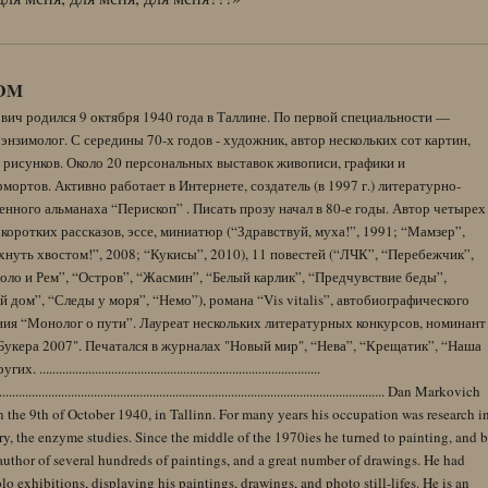
DM
вич родился 9 октября 1940 года в Таллине. По первой специальности —
энзимолог. С середины 70-х годов - художник, автор нескольких сот картин,
 рисунков. Около 20 персональных выставок живописи, графики и
ортов. Активно работает в Интернете, создатель (в 1997 г.) литературно-
нного альманаха “Перископ” . Писать прозу начал в 80-е годы. Автор четырех
коротких рассказов, эссе, миниатюр (“Здравствуй, муха!”, 1991; “Мамзер”,
нуть хвостом!”, 2008; “Кукисы”, 2010), 11 повестей (“ЛЧК”, “Перебежчик”,
оло и Рем”, “Остров”, “Жасмин”, “Белый карлик”, “Предчувствие беды”,
 дом”, “Следы у моря”, “Немо”), романа “Vis vitalis”, автобиографического
ния “Монолог о пути”. Лауреат нескольких литературных конкурсов, номинант
Букера 2007". Печатался в журналах "Новый мир", “Нева”, “Крещатик”, “Наша
......................................................................................
........................................................................................................................ Dan Markovich
 the 9th of October 1940, in Tallinn. For many years his occupation was research i
y, the enzyme studies. Since the middle of the 1970ies he turned to painting, and 
author of several hundreds of paintings, and a great number of drawings. He had
lo exhibitions, displaying his paintings, drawings, and photo still-lifes. He is an