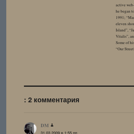
active web-
he began to
1991; “Mam
eleven sho
Island”, “
Vitalis”, 
Some of hi
“Our Street
: 2 комментария
DM
:
31.03.2009 в 1:55 пп