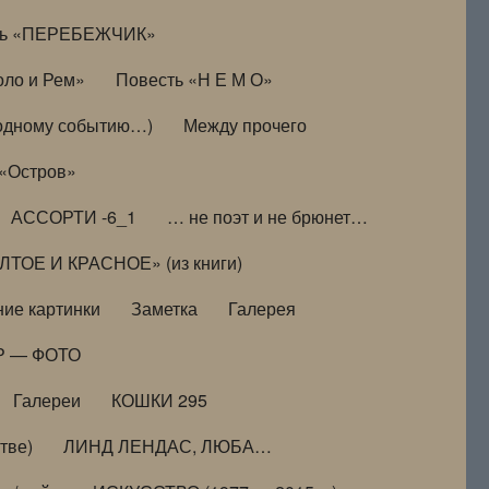
ть «ПЕРЕБЕЖЧИК»
оло и Рем»
Повесть «Н Е М О»
к одному событию…)
Между прочего
 «Остров»
АССОРТИ -6_1
… не поэт и не брюнет…
ТОЕ И КРАСНОЕ» (из книги)
ие картинки
Заметка
Галерея
Р — ФОТО
Галереи
КОШКИ 295
тве)
ЛИНД ЛЕНДАС, ЛЮБА…