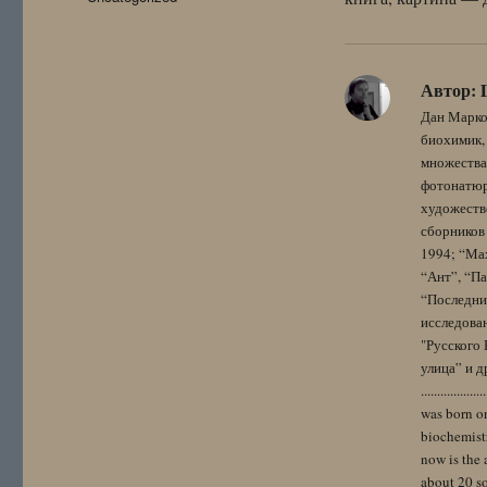
Автор:
Дан Марко
биохимик, 
множества
фотонатюрм
художестве
сборников 
1994; “Мах
“Ант”, “Па
“Последний
исследова
"Русского 
улица” и других. 
..................
was born on
biochemistr
now is the 
about 20 so