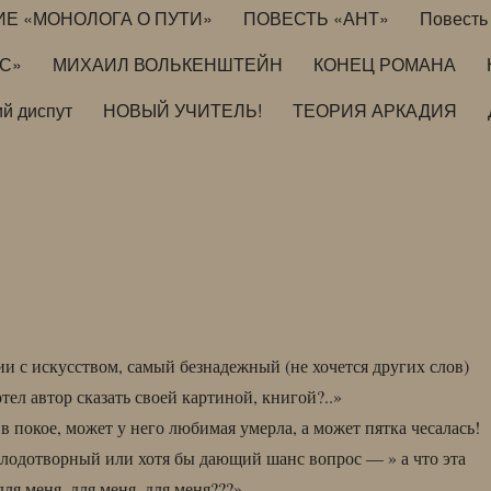
ИЕ «МОНОЛОГА О ПУТИ»
ПОВЕСТЬ «АНТ»
Повесть 
ИС»
МИХАИЛ ВОЛЬКЕНШТЕЙН
КОНЕЦ РОМАНА
й диспут
НОВЫЙ УЧИТЕЛЬ!
ТЕОРИЯ АРКАДИЯ
и с искусством, самый безнадежный (не хочется других слов)
тел автор сказать своей картиной, книгой?..»
 в покое, может у него любимая умерла, а может пятка чесалась!
плодотворный или хотя бы дающий шанс вопрос — » а что эта
ля меня, для меня, для меня???»