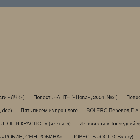
сти «ЛЧК»)
Повесть «АНТ» («Нева», 2004, №2 )
Повес
, doc)
Пять писем из прошлого
BOLERO Перевод Е.А.
ЛТОЕ И КРАСНОЕ» (из книги)
Из повести «Последний 
ь «РОБИН, СЫН РОБИНА»
ПОВЕСТЬ «ОСТРОВ» (ру)