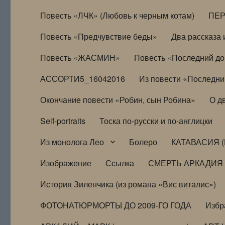
Повесть «ЛЧК» (Любовь к черным котам)
ПЕ
Повесть «Предчувствие беды»
Два рассказа и
Повесть «ЖАСМИН»
Повесть «Последний д
АССОРТИ5_16042016
Из повести «Последни
Окончание повести «Робин, сын Робина»
О д
Self-portraits
Тоска по-русски и по-англицки
Из монолога Лео
Болеро
КАТАВАСИЯ (
Изображение
Ссылка
СМЕРТЬ АРКАДИЯ
История Зиленчика (из романа «Вис виталис»)
ФОТОНАТЮРМОРТЫ ДО 2009-ГО ГОДА
Избр