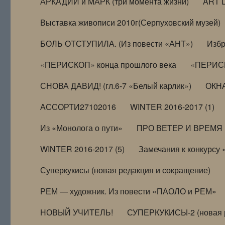
АРКАДИЙ и МАРК (три момента жизни)
ART 
Выставка живописи 2010г(Серпуховский музей)
БОЛЬ ОТСТУПИЛА. (Из повести «АНТ»)
Избр
«ПЕРИСКОП» конца прошлого века
«ПЕРИСК
СНОВА ДАВИД! (гл.6-7 «Белый карлик»)
ОКНА
АССОРТИ27102016
WINTER 2016-2017 (1)
Из «Монолога о пути»
ПРО ВЕТЕР И ВРЕМЯ (и
WINTER 2016-2017 (5)
Замечания к конкурсу
Суперкукисы (новая редакция и сокращение)
РЕМ — художник. Из повести «ПАОЛО и РЕМ»
НОВЫЙ УЧИТЕЛЬ!
СУПЕРКУКИСЫ-2 (новая 