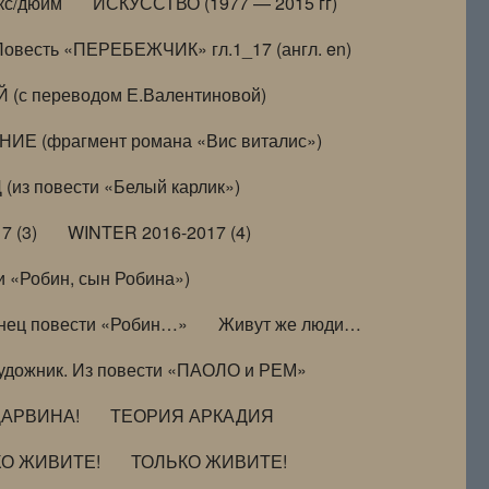
кс/дюйм
ИСКУССТВО (1977 — 2015 гг)
Повесть «ПЕРЕБЕЖЧИК» гл.1_17 (англ. en)
(с переводом Е.Валентиновой)
ИЕ (фрагмент романа «Вис виталис»)
(из повести «Белый карлик»)
7 (3)
WINTER 2016-2017 (4)
 «Робин, сын Робина»)
нец повести «Робин…»
Живут же люди…
удожник. Из повести «ПАОЛО и РЕМ»
ДАРВИНА!
ТЕОРИЯ АРКАДИЯ
КО ЖИВИТЕ!
ТОЛЬКО ЖИВИТЕ!