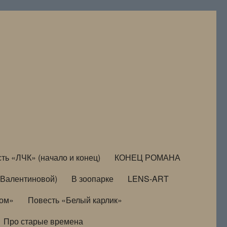
ть «ЛЧК» (начало и конец)
КОНЕЦ РОМАНА
Валентиновой)
В зоопарке
LENS-ART
дом»
Повесть «Белый карлик»
Про старые времена