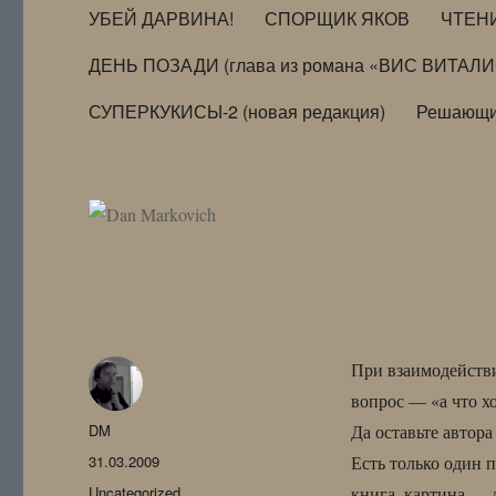
УБЕЙ ДАРВИНА!
СПОРЩИК ЯКОВ
ЧТЕН
ДЕНЬ ПОЗАДИ (глава из романа «ВИС ВИТАЛ
СУПЕРКУКИСЫ-2 (новая редакция)
Решающи
При взаимодействи
вопрос — «а что хо
Автор
DM
Да оставьте автора
Опубликовано
31.03.2009
Есть только один 
Рубрики
Uncategorized
книга, картина — д