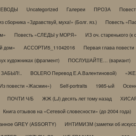
РЕВОДЫ
Uncategorized
Галереи
ПРОЗА
Повес
з сборника «Здравствуй, муха!» (Болг. яз.)
Повесть «Па
ом»
Повесть «СЛЕДЫ у МОРЯ»
ИЗ оч. старенького (
й дом»
АССОРТИ5_11042016
Первая глава повести
вух художниках (фрагмент)
ПОСЛУШАЙТЕ… (вариант)
ЗАБЫЛ!..
BOLERO Перевод Е.А.Валентиновой)
«ЖЕЛ
Из повести «Жасмин»)
Self-portraits
1985-ый
Осенн
ПОЧТИ Ч/Б
ЖЖ (LJ) десять лет тому назад
ХИСА
Книга отзывов на «Сетевой словесности» (до 2004 года)
анное GREY (ASSORTY)
ИНТИМИЗМ (заметки об искусс