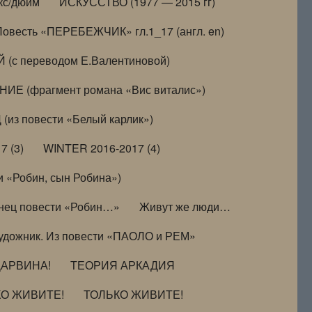
кс/дюйм
ИСКУССТВО (1977 — 2015 гг)
Повесть «ПЕРЕБЕЖЧИК» гл.1_17 (англ. en)
(с переводом Е.Валентиновой)
ИЕ (фрагмент романа «Вис виталис»)
(из повести «Белый карлик»)
7 (3)
WINTER 2016-2017 (4)
 «Робин, сын Робина»)
нец повести «Робин…»
Живут же люди…
удожник. Из повести «ПАОЛО и РЕМ»
ДАРВИНА!
ТЕОРИЯ АРКАДИЯ
КО ЖИВИТЕ!
ТОЛЬКО ЖИВИТЕ!