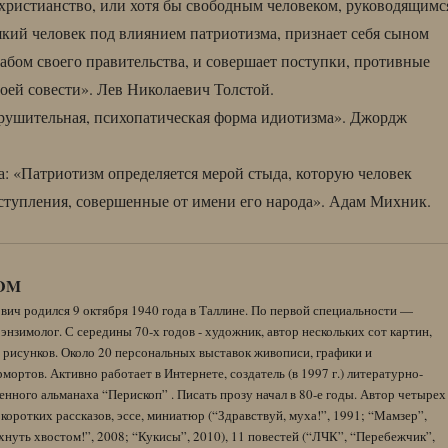
с христианство, или хотя бы свободным человеком, руководящимс
який человек под влиянием патриотизма, признает себя сыном
 рабом своего правительства, и совершает поступки, противные
воей совести». Лев Николаевич Толстой.
рушительная, психопатическая форма идиотизма». Джордж
а: «Патриотизм определяется мерой стыда, которую человек
ступления, совершенные от имени его народа». Адам Михник.
DM
вич родился 9 октября 1940 года в Таллине. По первой специальности —
энзимолог. С середины 70-х годов - художник, автор нескольких сот картин,
 рисунков. Около 20 персональных выставок живописи, графики и
ортов. Активно работает в Интернете, создатель (в 1997 г.) литературно-
нного альманаха “Перископ” . Писать прозу начал в 80-е годы. Автор четырех
коротких рассказов, эссе, миниатюр (“Здравствуй, муха!”, 1991; “Мамзер”,
нуть хвостом!”, 2008; “Кукисы”, 2010), 11 повестей (“ЛЧК”, “Перебежчик”,