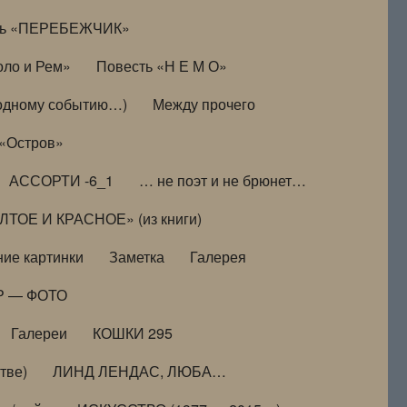
ть «ПЕРЕБЕЖЧИК»
оло и Рем»
Повесть «Н Е М О»
к одному событию…)
Между прочего
 «Остров»
АССОРТИ -6_1
… не поэт и не брюнет…
ТОЕ И КРАСНОЕ» (из книги)
ие картинки
Заметка
Галерея
Р — ФОТО
Галереи
КОШКИ 295
тве)
ЛИНД ЛЕНДАС, ЛЮБА…