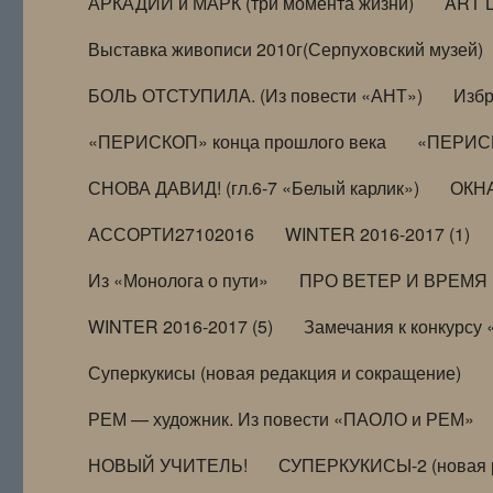
АРКАДИЙ и МАРК (три момента жизни)
ART 
Выставка живописи 2010г(Серпуховский музей)
БОЛЬ ОТСТУПИЛА. (Из повести «АНТ»)
Избр
«ПЕРИСКОП» конца прошлого века
«ПЕРИСК
СНОВА ДАВИД! (гл.6-7 «Белый карлик»)
ОКНА
АССОРТИ27102016
WINTER 2016-2017 (1)
Из «Монолога о пути»
ПРО ВЕТЕР И ВРЕМЯ (и
WINTER 2016-2017 (5)
Замечания к конкурсу
Суперкукисы (новая редакция и сокращение)
РЕМ — художник. Из повести «ПАОЛО и РЕМ»
НОВЫЙ УЧИТЕЛЬ!
СУПЕРКУКИСЫ-2 (новая 