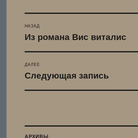
Навигация
НАЗАД
по
Из романа Вис виталис
Предыдущая
запись:
записям
ДАЛЕЕ
Следующая запись
Следующая
запись:
АРХИВЫ