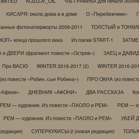
LIMITED
KOZLOV_OIL
Ч/Б ГРАФИКА для печати 300пи
ХИСАРЯ: около дома и в доме
О «Перебежчике»
анные фотонатюрморты 2009-2011
ТОЛСТЫЙ и ТОНКИЙ 
ОП» конца прошлого века
Из папки START-1
ЗАТМЕН
 и ДВЕРИ (фрагмент повести «Остров»)
ЗАЕЦ и ДАВИД 
Про ВАСЮ
WINTER 2016-2017 (2)
WINTER 2016-201
з повести «Робин, сын Робина»)
ПРО ОКНА (из повести
 «Афоня»
ДНЕВНИК «АФОНИ»
ДВА РАССКАЗА
Ко
РЕМ — художник. Из повести «ПАОЛО и РЕМ»
РЕМ — х
РЕМ — художник. Из повести «ПАОЛО и РЕМ»
УБЕЙ 
редакция)
СУПЕРКУКИСЫ-2 (новая редакция)
ТОЛЬ