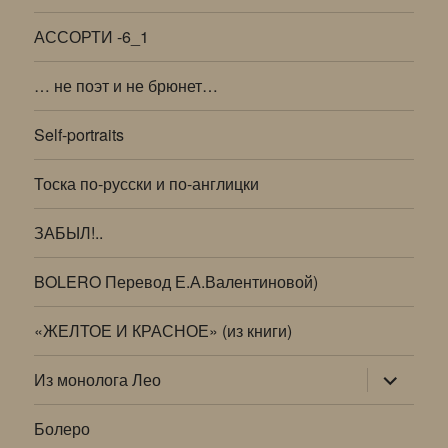
АССОРТИ -6_1
… не поэт и не брюнет…
Self-portraits
Тоска по-русски и по-англицки
ЗАБЫЛ!..
BOLERO Перевод Е.А.Валентиновой)
«ЖЕЛТОЕ И КРАСНОЕ» (из книги)
раскрыт
Из монолога Лео
дочернее
меню
Болеро