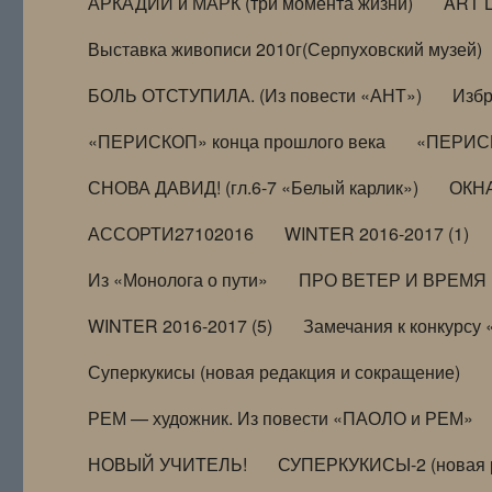
АРКАДИЙ и МАРК (три момента жизни)
ART 
Выставка живописи 2010г(Серпуховский музей)
БОЛЬ ОТСТУПИЛА. (Из повести «АНТ»)
Избр
«ПЕРИСКОП» конца прошлого века
«ПЕРИСК
СНОВА ДАВИД! (гл.6-7 «Белый карлик»)
ОКНА
АССОРТИ27102016
WINTER 2016-2017 (1)
Из «Монолога о пути»
ПРО ВЕТЕР И ВРЕМЯ (и
WINTER 2016-2017 (5)
Замечания к конкурсу
Суперкукисы (новая редакция и сокращение)
РЕМ — художник. Из повести «ПАОЛО и РЕМ»
НОВЫЙ УЧИТЕЛЬ!
СУПЕРКУКИСЫ-2 (новая 