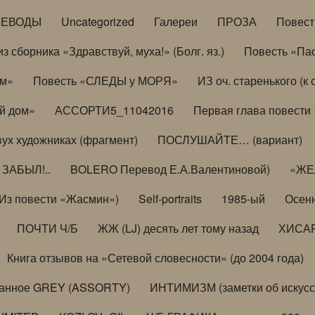
РЕВОДЫ
Uncategorized
Галереи
ПРОЗА
Повес
з сборника «Здравствуй, муха!» (Болг. яз.)
Повесть «Па
ом»
Повесть «СЛЕДЫ у МОРЯ»
ИЗ оч. старенького (
й дом»
АССОРТИ5_11042016
Первая глава повести
вух художниках (фрагмент)
ПОСЛУШАЙТЕ… (вариант)
ЗАБЫЛ!..
BOLERO Перевод Е.А.Валентиновой)
«ЖЕЛ
Из повести «Жасмин»)
Self-portraits
1985-ый
Осенн
ПОЧТИ Ч/Б
ЖЖ (LJ) десять лет тому назад
ХИСА
Книга отзывов на «Сетевой словесности» (до 2004 года)
анное GREY (ASSORTY)
ИНТИМИЗМ (заметки об искусс