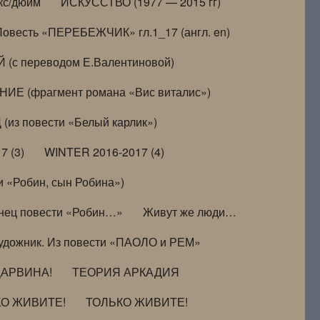
кс/дюйм
ИСКУССТВО (1977 — 2015 гг)
Повесть «ПЕРЕБЕЖЧИК» гл.1_17 (англ. en)
(с переводом Е.Валентиновой)
ИЕ (фрагмент романа «Вис виталис»)
(из повести «Белый карлик»)
7 (3)
WINTER 2016-2017 (4)
 «Робин, сын Робина»)
нец повести «Робин…»
Живут же люди…
удожник. Из повести «ПАОЛО и РЕМ»
ДАРВИНА!
ТЕОРИЯ АРКАДИЯ
КО ЖИВИТЕ!
ТОЛЬКО ЖИВИТЕ!