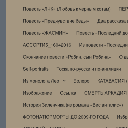
Повесть «ЛЧК» (Любовь к черным котам)
ПЕ
Повесть «Предчувствие беды»
Два рассказа и
Повесть «ЖАСМИН»
Повесть «Последний д
АССОРТИ5_16042016
Из повести «Последни
Окончание повести «Робин, сын Робина»
О д
Self-portraits
Тоска по-русски и по-англицки
Из монолога Лео
Болеро
КАТАВАСИЯ (
Изображение
Ссылка
СМЕРТЬ АРКАДИЯ
История Зиленчика (из романа «Вис виталис»)
ФОТОНАТЮРМОРТЫ ДО 2009-ГО ГОДА
Избр