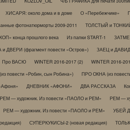
LIMITED
KOZLOV_OIL
Ч/Б ГРАФИКА для печати 300пи
ХИСАРЯ: около дома и в доме
О «Перебежчике»
анные фотонатюрморты 2009-2011
ТОЛСТЫЙ и ТОНКИЙ 
ОП» конца прошлого века
Из папки START-1
ЗАТМЕН
 и ДВЕРИ (фрагмент повести «Остров»)
ЗАЕЦ и ДАВИД 
Про ВАСЮ
WINTER 2016-2017 (2)
WINTER 2016-201
з повести «Робин, сын Робина»)
ПРО ОКНА (из повести
 «Афоня»
ДНЕВНИК «АФОНИ»
ДВА РАССКАЗА
Ко
РЕМ — художник. Из повести «ПАОЛО и РЕМ»
РЕМ — х
РЕМ — художник. Из повести «ПАОЛО и РЕМ»
УБЕЙ 
редакция)
СУПЕРКУКИСЫ-2 (новая редакция)
ТОЛЬ