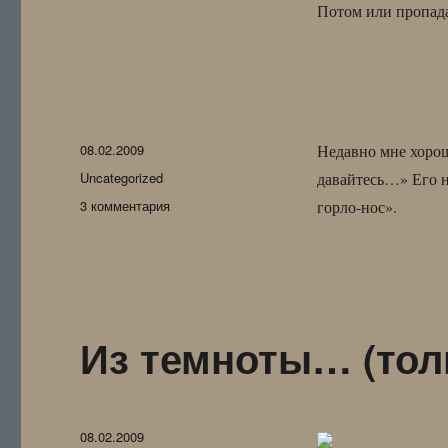
записи
Потом или пропада
спорное
замечание
Опубликовано
08.02.2009
Недавно мне хорош
Рубрики
Uncategorized
давайтесь…» Его н
к
3 комментария
горло-нос».
записи
Из темноты… (тол
Опубликовано
08.02.2009