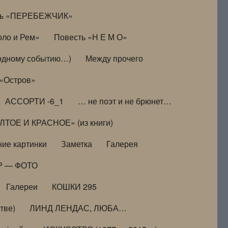
ть «ПЕРЕБЕЖЧИК»
оло и Рем»
Повесть «Н Е М О»
к одному событию…)
Между прочего
 «Остров»
АССОРТИ -6_1
… не поэт и не брюнет…
ТОЕ И КРАСНОЕ» (из книги)
ие картинки
Заметка
Галерея
Р — ФОТО
Галереи
КОШКИ 295
тве)
ЛИНД ЛЕНДАС, ЛЮБА…