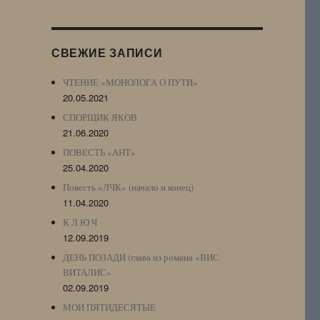
Журнала
(ЖЖ,
LJ
СВЕЖИЕ ЗАПИСИ
Archive)
ЧТЕНИЕ «МОНОЛОГА О ПУТИ»
20.05.2021
СПОРЩИК ЯКОВ
21.06.2020
ПОВЕСТЬ «АНТ»
25.04.2020
Повесть «ЛЧК» (начало и конец)
11.04.2020
К Л Ю Ч
12.09.2019
ДЕНЬ ПОЗАДИ (глава из романа «ВИС
ВИТАЛИС»
02.09.2019
МОИ ПЯТИДЕСЯТЫЕ