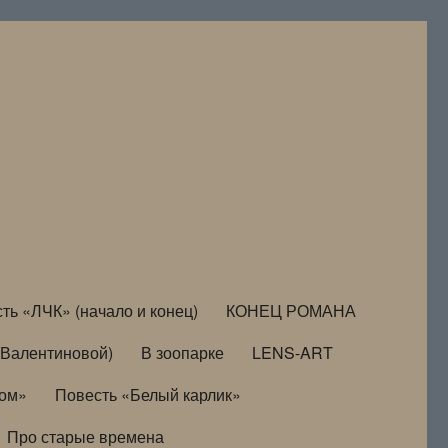
ть «ЛЧК» (начало и конец)
КОНЕЦ РОМАНА
Валентиновой)
В зоопарке
LENS-ART
дом»
Повесть «Белый карлик»
Про старые времена