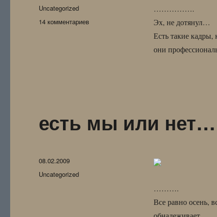
Рубрики
Uncategorized
…………….
к
14 комментариев
Эх, не дотянул…
записи
Есть такие кадры,
Из
они профессиональ
темноты…
(только
для
ЖЖ)
есть мы или нет…
Опубликовано
08.02.2009
Рубрики
Uncategorized
……….
Все равно осень, в
обнадеживает.