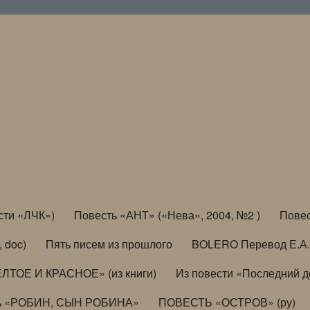
сти «ЛЧК»)
Повесть «АНТ» («Нева», 2004, №2 )
Повес
, doc)
Пять писем из прошлого
BOLERO Перевод Е.А.
ЛТОЕ И КРАСНОЕ» (из книги)
Из повести «Последний 
ь «РОБИН, СЫН РОБИНА»
ПОВЕСТЬ «ОСТРОВ» (ру)