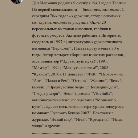
Дан Маркович родился 9 октября 1940 года в Таллине.
По первой специальности — биохимик, энзимолог. С
середины 70-х годов - художник, автор нескольких
сот картин, множества рисунков. Около 20
персональных выставок живописи, графики и
фотонатюрмортов. Активно работает в Интернете,
создатель (в 1997 г.) литературно-художественного
альманаха “Перископ” . Писать прозу начал в 80-е
годы. Автор четырех сборников коротких рассказов,
эссе, миниатюр (“Здравствуй, муха!”, 1991;
“Мамзер”, 1994; “Махнуть хвостом!”, 2008;
“Кукисы”, 2010), 11 повестей (“ЛЧК”, “Перебежчик”,
“Ант”, “Паоло и Рем”, “Остров”, “Жасмин”, “Белый
карлик”, “Предчувствие беды”, “Последний дом”,
“Следы у моря”, “Немо”), романа “Vis vitalis”,
автобиографического исследования “Монолог о
пути”. Лауреат нескольких литературных конкурсов,
номинант "Русского Букера 2007". Печатался в
журналах "Новый мир", “Нева”, “Крещатик”, “Наша
улица” и других.
......................................................................................