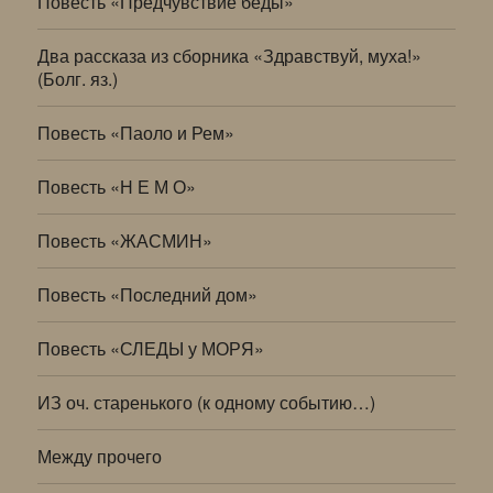
Повесть «Предчувствие беды»
Два рассказа из сборника «Здравствуй, муха!»
(Болг. яз.)
Повесть «Паоло и Рем»
Повесть «Н Е М О»
Повесть «ЖАСМИН»
Повесть «Последний дом»
Повесть «СЛЕДЫ у МОРЯ»
ИЗ оч. старенького (к одному событию…)
Между прочего