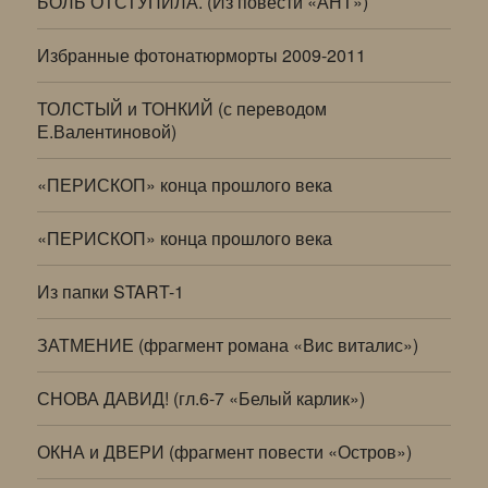
БОЛЬ ОТСТУПИЛА. (Из повести «АНТ»)
Избранные фотонатюрморты 2009-2011
ТОЛСТЫЙ и ТОНКИЙ (с переводом
Е.Валентиновой)
«ПЕРИСКОП» конца прошлого века
«ПЕРИСКОП» конца прошлого века
Из папки START-1
ЗАТМЕНИЕ (фрагмент романа «Вис виталис»)
СНОВА ДАВИД! (гл.6-7 «Белый карлик»)
ОКНА и ДВЕРИ (фрагмент повести «Остров»)