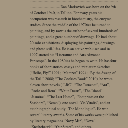
.......................................................................................................
................................... Dan Markovich was born on the 9th
of October 1940, in Tallinn. For many years his
occupation was research in biochemistry, the enzyme
studies. Since the middle of the 1970ies he turned to
painting, and by now is the author of several hundreds of
paintings, and a great number of drawings. He had about
20 solo exhibitions, displaying his paintings, drawings,
and photo still-lifes. He is an active web-user, and in
1997 started his “Literature and Arts Almanac
Periscope”. In the 1980ies he began to write. He has four
books of short stories, essays and miniature sketches
(“Hello, Fly!” 1991; “Mamzer” 1994; “By the Sweep of
the Tail!” 2008; “The Cookies Book” 2010), he wrote
eleven short novels (“LBC”, “The Turncoat”, “Ant”,
“Paolo and Rem”, “White Dwarf”, “The Island”,
“Jasmine”, “The Last Home”, “Footprints on the
Seashore”, “Nemo”), one novel “Vis Vitalis”, and an
autobiographical study “The Monologue”. He won
several literary awards. Some of his works were published
by literary magazines “Novy Mir”, “Neva”,
“Kreshchatyk”, “Our Street”, and others.