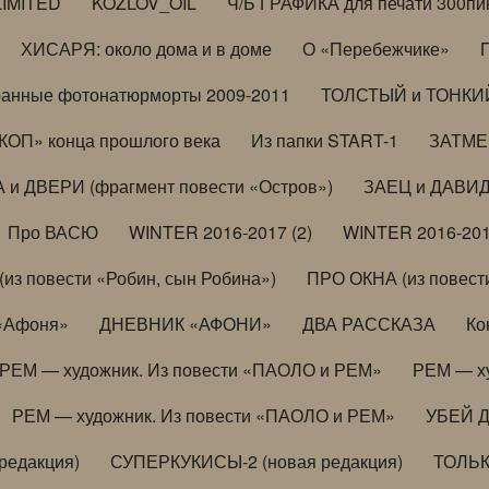
LIMITED
KOZLOV_OIL
Ч/Б ГРАФИКА для печати 300пи
ХИСАРЯ: около дома и в доме
О «Перебежчике»
анные фотонатюрморты 2009-2011
ТОЛСТЫЙ и ТОНКИЙ 
ОП» конца прошлого века
Из папки START-1
ЗАТМЕН
 и ДВЕРИ (фрагмент повести «Остров»)
ЗАЕЦ и ДАВИД 
Про ВАСЮ
WINTER 2016-2017 (2)
WINTER 2016-201
з повести «Робин, сын Робина»)
ПРО ОКНА (из повести
 «Афоня»
ДНЕВНИК «АФОНИ»
ДВА РАССКАЗА
Ко
РЕМ — художник. Из повести «ПАОЛО и РЕМ»
РЕМ — х
РЕМ — художник. Из повести «ПАОЛО и РЕМ»
УБЕЙ 
редакция)
СУПЕРКУКИСЫ-2 (новая редакция)
ТОЛЬ