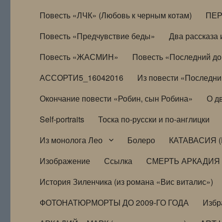
Повесть «ЛЧК» (Любовь к черным котам)
ПЕ
Повесть «Предчувствие беды»
Два рассказа и
Повесть «ЖАСМИН»
Повесть «Последний д
АССОРТИ5_16042016
Из повести «Последни
Окончание повести «Робин, сын Робина»
О д
Self-portraits
Тоска по-русски и по-англицки
Из монолога Лео
Болеро
КАТАВАСИЯ (
Изображение
Ссылка
СМЕРТЬ АРКАДИЯ
История Зиленчика (из романа «Вис виталис»)
ФОТОНАТЮРМОРТЫ ДО 2009-ГО ГОДА
Избр