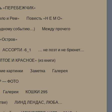
ть «ПЕРЕБЕЖЧИК»
оло и Рем»
Повесть «Н Е М О»
к одному событию…)
Между прочего
 «Остров»
АССОРТИ -6_1
… не поэт и не брюнет…
ТОЕ И КРАСНОЕ» (из книги)
ие картинки
Заметка
Галерея
Р — ФОТО
Галереи
КОШКИ 295
тве)
ЛИНД ЛЕНДАС, ЛЮБА…