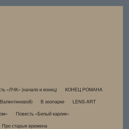
ть «ЛЧК» (начало и конец)
КОНЕЦ РОМАНА
Валентиновой)
В зоопарке
LENS-ART
дом»
Повесть «Белый карлик»
Про старые времена