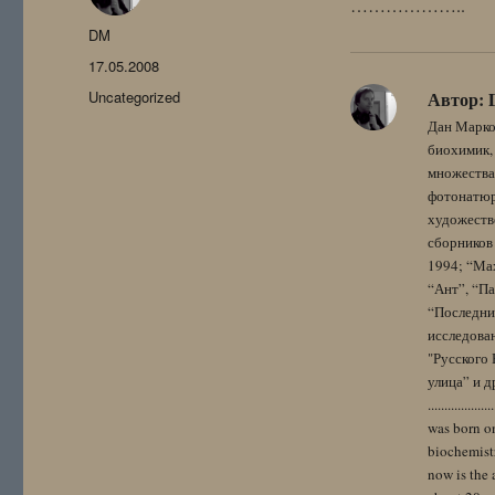
………………..
Автор
DM
Опубликовано
17.05.2008
Рубрики
Uncategorized
Автор:
Дан Марко
биохимик, 
множества
фотонатюрм
художестве
сборников 
1994; “Мах
“Ант”, “Па
“Последний
исследова
"Русского 
улица” и других. 
..................
was born on
biochemistr
now is the 