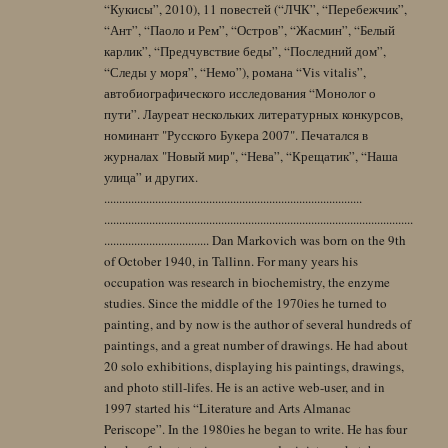
“Кукисы”, 2010), 11 повестей (“ЛЧК”, “Перебежчик”,
“Ант”, “Паоло и Рем”, “Остров”, “Жасмин”, “Белый
карлик”, “Предчувствие беды”, “Последний дом”,
“Следы у моря”, “Немо”), романа “Vis vitalis”,
автобиографического исследования “Монолог о
пути”. Лауреат нескольких литературных конкурсов,
номинант "Русского Букера 2007". Печатался в
журналах "Новый мир", “Нева”, “Крещатик”, “Наша
улица” и других.
......................................................................................
.......................................................................................................
................................... Dan Markovich was born on the 9th
of October 1940, in Tallinn. For many years his
occupation was research in biochemistry, the enzyme
studies. Since the middle of the 1970ies he turned to
painting, and by now is the author of several hundreds of
paintings, and a great number of drawings. He had about
20 solo exhibitions, displaying his paintings, drawings,
and photo still-lifes. He is an active web-user, and in
1997 started his “Literature and Arts Almanac
Periscope”. In the 1980ies he began to write. He has four