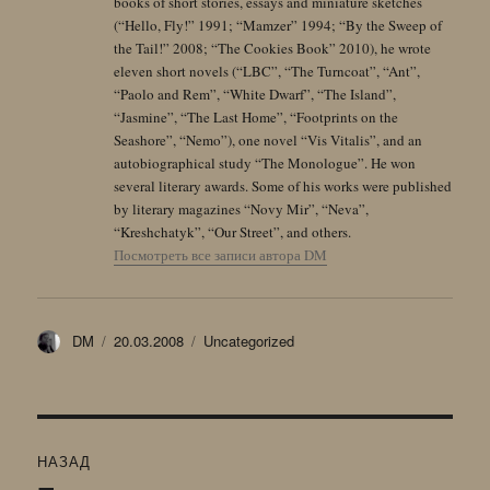
books of short stories, essays and miniature sketches
(“Hello, Fly!” 1991; “Mamzer” 1994; “By the Sweep of
the Tail!” 2008; “The Cookies Book” 2010), he wrote
eleven short novels (“LBC”, “The Turncoat”, “Ant”,
“Paolo and Rem”, “White Dwarf”, “The Island”,
“Jasmine”, “The Last Home”, “Footprints on the
Seashore”, “Nemo”), one novel “Vis Vitalis”, and an
autobiographical study “The Monologue”. He won
several literary awards. Some of his works were published
by literary magazines “Novy Mir”, “Neva”,
“Kreshchatyk”, “Our Street”, and others.
Посмотреть все записи автора DM
Автор
Опубликовано
Рубрики
DM
20.03.2008
Uncategorized
Навигация
НАЗАД
по