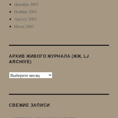
Декабрь 2003
Ноябрь 2003
Август 2003
Июль 2003
АРХИВ ЖИВОГО ЖУРНАЛА (ЖЖ, LJ
ARCHIVE)
Архив
Живого
Журнала
(ЖЖ,
LJ
СВЕЖИЕ ЗАПИСИ
Archive)