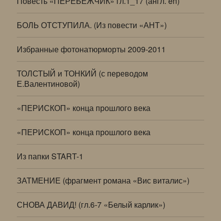
Повесть «ПЕРЕБЕЖЧИК» гл.1_17 (англ. en)
БОЛЬ ОТСТУПИЛА. (Из повести «АНТ»)
Избранные фотонатюрморты 2009-2011
ТОЛСТЫЙ и ТОНКИЙ (с переводом
Е.Валентиновой)
«ПЕРИСКОП» конца прошлого века
«ПЕРИСКОП» конца прошлого века
Из папки START-1
ЗАТМЕНИЕ (фрагмент романа «Вис виталис»)
СНОВА ДАВИД! (гл.6-7 «Белый карлик»)