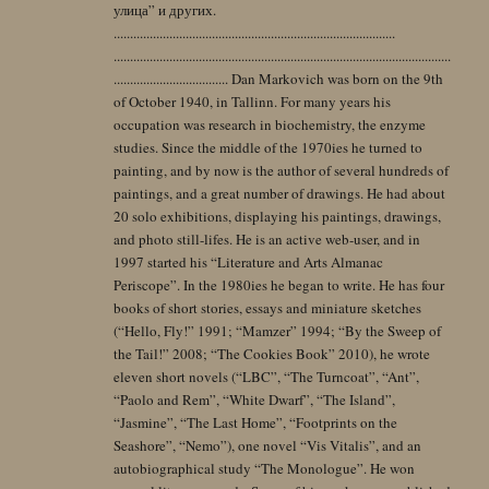
улица” и других.
......................................................................................
.......................................................................................................
................................... Dan Markovich was born on the 9th
of October 1940, in Tallinn. For many years his
occupation was research in biochemistry, the enzyme
studies. Since the middle of the 1970ies he turned to
painting, and by now is the author of several hundreds of
paintings, and a great number of drawings. He had about
20 solo exhibitions, displaying his paintings, drawings,
and photo still-lifes. He is an active web-user, and in
1997 started his “Literature and Arts Almanac
Periscope”. In the 1980ies he began to write. He has four
books of short stories, essays and miniature sketches
(“Hello, Fly!” 1991; “Mamzer” 1994; “By the Sweep of
the Tail!” 2008; “The Cookies Book” 2010), he wrote
eleven short novels (“LBC”, “The Turncoat”, “Ant”,
“Paolo and Rem”, “White Dwarf”, “The Island”,
“Jasmine”, “The Last Home”, “Footprints on the
Seashore”, “Nemo”), one novel “Vis Vitalis”, and an
autobiographical study “The Monologue”. He won