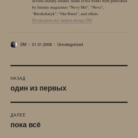
several literary awards. Some of his works were published
by literary magazines “Novy Mir”, “Neva”,
“Kreshchatyk”, “Our Street”, and others.
Посмотреть все записи автора DM
Автор
Опубликовано
Рубрики
DM
21.01.2008
Uncategorized
Навигация
НАЗАД
по
один из первых
Предыдущая
запись:
записям
ДАЛЕЕ
пока всё
Следующая
запись: