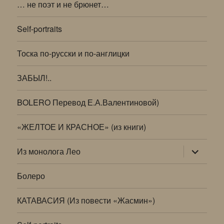
… не поэт и не брюнет…
Self-portraits
Тоска по-русски и по-англицки
ЗАБЫЛ!..
BOLERO Перевод Е.А.Валентиновой)
«ЖЕЛТОЕ И КРАСНОЕ» (из книги)
раскрыт
Из монолога Лео
дочернее
меню
Болеро
КАТАВАСИЯ (Из повести «Жасмин»)