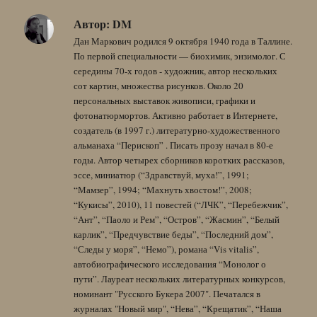
Автор:
DM
Дан Маркович родился 9 октября 1940 года в Таллине.
По первой специальности — биохимик, энзимолог. С
середины 70-х годов - художник, автор нескольких
сот картин, множества рисунков. Около 20
персональных выставок живописи, графики и
фотонатюрмортов. Активно работает в Интернете,
создатель (в 1997 г.) литературно-художественного
альманаха “Перископ” . Писать прозу начал в 80-е
годы. Автор четырех сборников коротких рассказов,
эссе, миниатюр (“Здравствуй, муха!”, 1991;
“Мамзер”, 1994; “Махнуть хвостом!”, 2008;
“Кукисы”, 2010), 11 повестей (“ЛЧК”, “Перебежчик”,
“Ант”, “Паоло и Рем”, “Остров”, “Жасмин”, “Белый
карлик”, “Предчувствие беды”, “Последний дом”,
“Следы у моря”, “Немо”), романа “Vis vitalis”,
автобиографического исследования “Монолог о
пути”. Лауреат нескольких литературных конкурсов,
номинант "Русского Букера 2007". Печатался в
журналах "Новый мир", “Нева”, “Крещатик”, “Наша