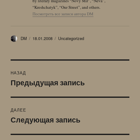
by literary magazines “Novy Mir”, “Neva”,
“Kreshchatyk”, “Our Street”, and others.
Посмотреть все записи автора DM
Автор
Опубликовано
Рубрики
DM
18.01.2008
Uncategorized
Навигация
НАЗАД
по
Предыдущая запись
Предыдущая
запись:
записям
ДАЛЕЕ
Следующая запись
Следующая
запись: