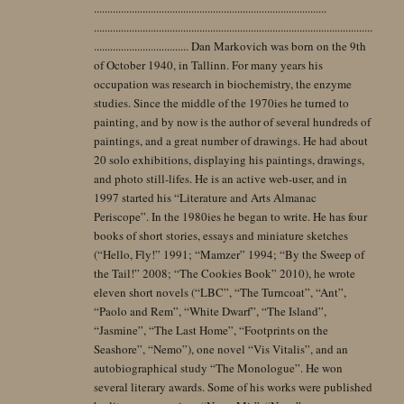
......................................................................................
.......................................................................................................
................................... Dan Markovich was born on the 9th
of October 1940, in Tallinn. For many years his
occupation was research in biochemistry, the enzyme
studies. Since the middle of the 1970ies he turned to
painting, and by now is the author of several hundreds of
paintings, and a great number of drawings. He had about
20 solo exhibitions, displaying his paintings, drawings,
and photo still-lifes. He is an active web-user, and in
1997 started his “Literature and Arts Almanac
Periscope”. In the 1980ies he began to write. He has four
books of short stories, essays and miniature sketches
(“Hello, Fly!” 1991; “Mamzer” 1994; “By the Sweep of
the Tail!” 2008; “The Cookies Book” 2010), he wrote
eleven short novels (“LBC”, “The Turncoat”, “Ant”,
“Paolo and Rem”, “White Dwarf”, “The Island”,
“Jasmine”, “The Last Home”, “Footprints on the
Seashore”, “Nemo”), one novel “Vis Vitalis”, and an
autobiographical study “The Monologue”. He won
several literary awards. Some of his works were published