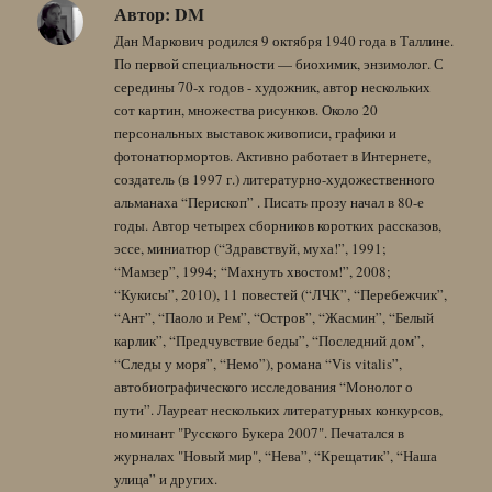
Автор:
DM
Дан Маркович родился 9 октября 1940 года в Таллине.
По первой специальности — биохимик, энзимолог. С
середины 70-х годов - художник, автор нескольких
сот картин, множества рисунков. Около 20
персональных выставок живописи, графики и
фотонатюрмортов. Активно работает в Интернете,
создатель (в 1997 г.) литературно-художественного
альманаха “Перископ” . Писать прозу начал в 80-е
годы. Автор четырех сборников коротких рассказов,
эссе, миниатюр (“Здравствуй, муха!”, 1991;
“Мамзер”, 1994; “Махнуть хвостом!”, 2008;
“Кукисы”, 2010), 11 повестей (“ЛЧК”, “Перебежчик”,
“Ант”, “Паоло и Рем”, “Остров”, “Жасмин”, “Белый
карлик”, “Предчувствие беды”, “Последний дом”,
“Следы у моря”, “Немо”), романа “Vis vitalis”,
автобиографического исследования “Монолог о
пути”. Лауреат нескольких литературных конкурсов,
номинант "Русского Букера 2007". Печатался в
журналах "Новый мир", “Нева”, “Крещатик”, “Наша
улица” и других.