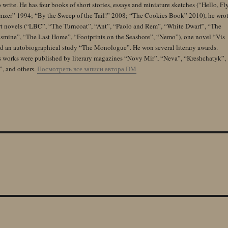
 write. He has four books of short stories, essays and miniature sketches (“Hello, Fl
zer” 1994; “By the Sweep of the Tail!” 2008; “The Cookies Book” 2010), he wro
rt novels (“LBC”, “The Turncoat”, “Ant”, “Paolo and Rem”, “White Dwarf”, “The
Jasmine”, “The Last Home”, “Footprints on the Seashore”, “Nemo”), one novel “Vis
and an autobiographical study “The Monologue”. He won several literary awards.
s works were published by literary magazines “Novy Mir”, “Neva”, “Kreshchatyk”,
”, and others.
Посмотреть все записи автора DM