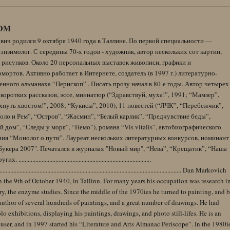
DM
вич родился 9 октября 1940 года в Таллине. По первой специальности —
энзимолог. С середины 70-х годов - художник, автор нескольких сот картин,
 рисунков. Около 20 персональных выставок живописи, графики и
ортов. Активно работает в Интернете, создатель (в 1997 г.) литературно-
нного альманаха “Перископ” . Писать прозу начал в 80-е годы. Автор четырех
коротких рассказов, эссе, миниатюр (“Здравствуй, муха!”, 1991; “Мамзер”,
нуть хвостом!”, 2008; “Кукисы”, 2010), 11 повестей (“ЛЧК”, “Перебежчик”,
оло и Рем”, “Остров”, “Жасмин”, “Белый карлик”, “Предчувствие беды”,
 дом”, “Следы у моря”, “Немо”), романа “Vis vitalis”, автобиографического
ния “Монолог о пути”. Лауреат нескольких литературных конкурсов, номинант
Букера 2007". Печатался в журналах "Новый мир", “Нева”, “Крещатик”, “Наша
......................................................................................
........................................................................................................................ Dan Markovich
 the 9th of October 1940, in Tallinn. For many years his occupation was research i
y, the enzyme studies. Since the middle of the 1970ies he turned to painting, and 
author of several hundreds of paintings, and a great number of drawings. He had
lo exhibitions, displaying his paintings, drawings, and photo still-lifes. He is an
user, and in 1997 started his “Literature and Arts Almanac Periscope”. In the 1980i