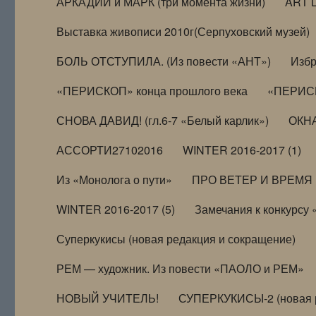
АРКАДИЙ и МАРК (три момента жизни)
ART 
Выставка живописи 2010г(Серпуховский музей)
БОЛЬ ОТСТУПИЛА. (Из повести «АНТ»)
Избр
«ПЕРИСКОП» конца прошлого века
«ПЕРИСК
СНОВА ДАВИД! (гл.6-7 «Белый карлик»)
ОКНА
АССОРТИ27102016
WINTER 2016-2017 (1)
Из «Монолога о пути»
ПРО ВЕТЕР И ВРЕМЯ (и
WINTER 2016-2017 (5)
Замечания к конкурсу
Суперкукисы (новая редакция и сокращение)
РЕМ — художник. Из повести «ПАОЛО и РЕМ»
НОВЫЙ УЧИТЕЛЬ!
СУПЕРКУКИСЫ-2 (новая 