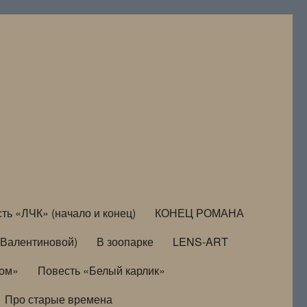
ть «ЛЧК» (начало и конец)
КОНЕЦ РОМАНА
Валентиновой)
В зоопарке
LENS-ART
дом»
Повесть «Белый карлик»
Про старые времена