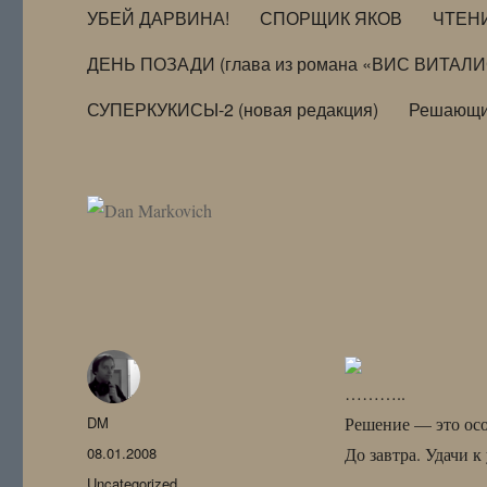
УБЕЙ ДАРВИНА!
СПОРЩИК ЯКОВ
ЧТЕН
ДЕНЬ ПОЗАДИ (глава из романа «ВИС ВИТАЛ
СУПЕРКУКИСЫ-2 (новая редакция)
Решающи
………..
Автор
DM
Решение — это ос
Опубликовано
08.01.2008
До завтра. Удачи к
Рубрики
Uncategorized