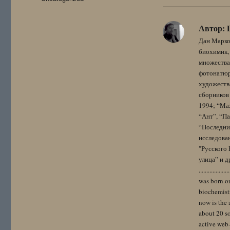
Автор:
Дан Марко
биохимик, 
множества
фотонатюрм
художестве
сборников 
1994; “Мах
“Ант”, “Па
“Последний
исследова
"Русского 
улица” и других. 
..................
was born on
biochemistr
now is the 
about 20 so
active web-