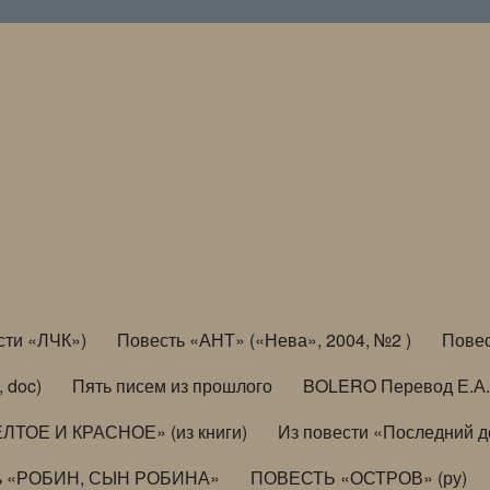
сти «ЛЧК»)
Повесть «АНТ» («Нева», 2004, №2 )
Повес
, doc)
Пять писем из прошлого
BOLERO Перевод Е.А.
ЛТОЕ И КРАСНОЕ» (из книги)
Из повести «Последний 
ь «РОБИН, СЫН РОБИНА»
ПОВЕСТЬ «ОСТРОВ» (ру)