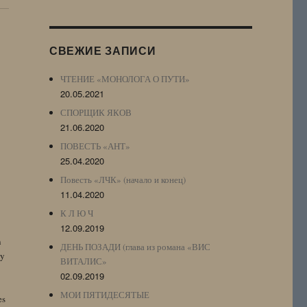
Журнала
(ЖЖ,
LJ
СВЕЖИЕ ЗАПИСИ
Archive)
ЧТЕНИЕ «МОНОЛОГА О ПУТИ»
20.05.2021
СПОРЩИК ЯКОВ
21.06.2020
ПОВЕСТЬ «АНТ»
25.04.2020
Повесть «ЛЧК» (начало и конец)
11.04.2020
К Л Ю Ч
12.09.2019
n
ДЕНЬ ПОЗАДИ (глава из романа «ВИС
by
ВИТАЛИС»
02.09.2019
МОИ ПЯТИДЕСЯТЫЕ
es