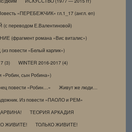
кс/дюйм
ИСКУССТВО (1977 — 2015 гг)
Повесть «ПЕРЕБЕЖЧИК» гл.1_17 (англ. en)
(с переводом Е.Валентиновой)
ИЕ (фрагмент романа «Вис виталис»)
(из повести «Белый карлик»)
7 (3)
WINTER 2016-2017 (4)
 «Робин, сын Робина»)
нец повести «Робин…»
Живут же люди…
удожник. Из повести «ПАОЛО и РЕМ»
ДАРВИНА!
ТЕОРИЯ АРКАДИЯ
КО ЖИВИТЕ!
ТОЛЬКО ЖИВИТЕ!