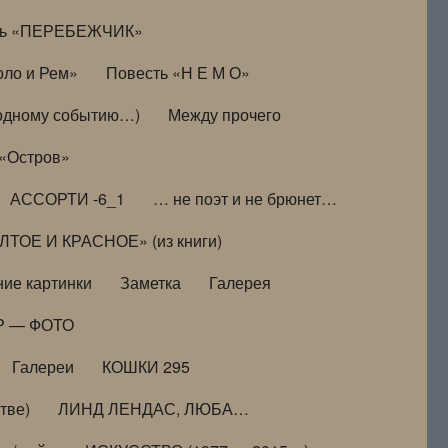
ть «ПЕРЕБЕЖЧИК»
оло и Рем»
Повесть «Н Е М О»
к одному событию…)
Между прочего
 «Остров»
АССОРТИ -6_1
… не поэт и не брюнет…
ТОЕ И КРАСНОЕ» (из книги)
ие картинки
Заметка
Галерея
Р — ФОТО
Галереи
КОШКИ 295
тве)
ЛИНД ЛЕНДАС, ЛЮБА…