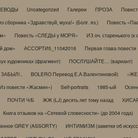
РЕВОДЫ
Uncategorized
Галереи
ПРОЗА
Повес
з сборника «Здравствуй, муха!» (Болг. яз.)
Повесть «Па
ом»
Повесть «СЛЕДЫ у МОРЯ»
ИЗ оч. старенького (
й дом»
АССОРТИ5_11042016
Первая глава повести
вух художниках (фрагмент)
ПОСЛУШАЙТЕ… (вариант)
ЗАБЫЛ!..
BOLERO Перевод Е.А.Валентиновой)
«ЖЕЛ
Из повести «Жасмин»)
Self-portraits
1985-ый
Осенн
ПОЧТИ Ч/Б
ЖЖ (LJ) десять лет тому назад
ХИСА
Книга отзывов на «Сетевой словесности» (до 2004 года)
анное GREY (ASSORTY)
ИНТИМИЗМ (заметки об искусс