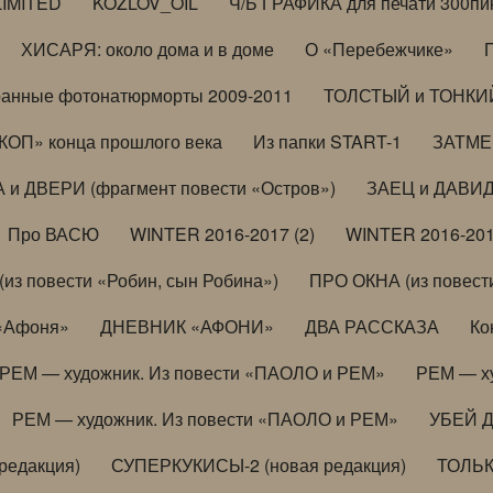
LIMITED
KOZLOV_OIL
Ч/Б ГРАФИКА для печати 300пи
ХИСАРЯ: около дома и в доме
О «Перебежчике»
анные фотонатюрморты 2009-2011
ТОЛСТЫЙ и ТОНКИЙ 
ОП» конца прошлого века
Из папки START-1
ЗАТМЕН
 и ДВЕРИ (фрагмент повести «Остров»)
ЗАЕЦ и ДАВИД 
Про ВАСЮ
WINTER 2016-2017 (2)
WINTER 2016-201
з повести «Робин, сын Робина»)
ПРО ОКНА (из повести
 «Афоня»
ДНЕВНИК «АФОНИ»
ДВА РАССКАЗА
Ко
РЕМ — художник. Из повести «ПАОЛО и РЕМ»
РЕМ — х
РЕМ — художник. Из повести «ПАОЛО и РЕМ»
УБЕЙ 
редакция)
СУПЕРКУКИСЫ-2 (новая редакция)
ТОЛЬ