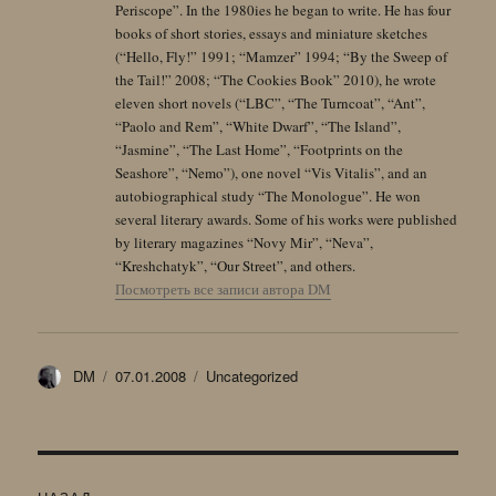
Periscope”. In the 1980ies he began to write. He has four
books of short stories, essays and miniature sketches
(“Hello, Fly!” 1991; “Mamzer” 1994; “By the Sweep of
the Tail!” 2008; “The Cookies Book” 2010), he wrote
eleven short novels (“LBC”, “The Turncoat”, “Ant”,
“Paolo and Rem”, “White Dwarf”, “The Island”,
“Jasmine”, “The Last Home”, “Footprints on the
Seashore”, “Nemo”), one novel “Vis Vitalis”, and an
autobiographical study “The Monologue”. He won
several literary awards. Some of his works were published
by literary magazines “Novy Mir”, “Neva”,
“Kreshchatyk”, “Our Street”, and others.
Посмотреть все записи автора DM
Автор
Опубликовано
Рубрики
DM
07.01.2008
Uncategorized
Навигация