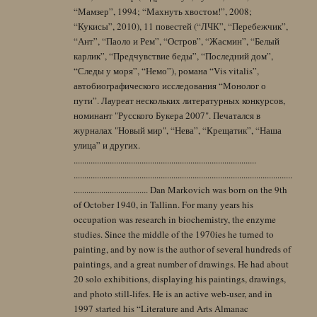
“Мамзер”, 1994; “Махнуть хвостом!”, 2008;
“Кукисы”, 2010), 11 повестей (“ЛЧК”, “Перебежчик”,
“Ант”, “Паоло и Рем”, “Остров”, “Жасмин”, “Белый
карлик”, “Предчувствие беды”, “Последний дом”,
“Следы у моря”, “Немо”), романа “Vis vitalis”,
автобиографического исследования “Монолог о
пути”. Лауреат нескольких литературных конкурсов,
номинант "Русского Букера 2007". Печатался в
журналах "Новый мир", “Нева”, “Крещатик”, “Наша
улица” и других.
......................................................................................
.......................................................................................................
................................... Dan Markovich was born on the 9th
of October 1940, in Tallinn. For many years his
occupation was research in biochemistry, the enzyme
studies. Since the middle of the 1970ies he turned to
painting, and by now is the author of several hundreds of
paintings, and a great number of drawings. He had about
20 solo exhibitions, displaying his paintings, drawings,
and photo still-lifes. He is an active web-user, and in
1997 started his “Literature and Arts Almanac