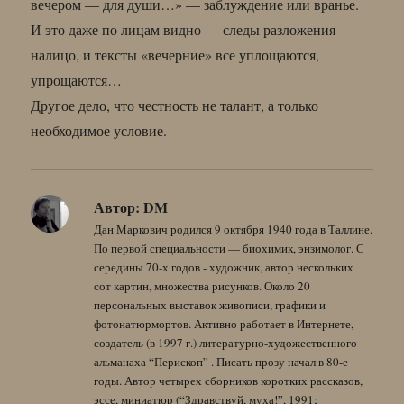
вечером — для души…» — заблуждение или вранье.
И это даже по лицам видно — следы разложения
налицо, и тексты «вечерние» все уплощаются,
упрощаются…
Другое дело, что честность не талант, а только
необходимое условие.
Автор:
DM
Дан Маркович родился 9 октября 1940 года в Таллине.
По первой специальности — биохимик, энзимолог. С
середины 70-х годов - художник, автор нескольких
сот картин, множества рисунков. Около 20
персональных выставок живописи, графики и
фотонатюрмортов. Активно работает в Интернете,
создатель (в 1997 г.) литературно-художественного
альманаха “Перископ” . Писать прозу начал в 80-е
годы. Автор четырех сборников коротких рассказов,
эссе, миниатюр (“Здравствуй, муха!”, 1991;