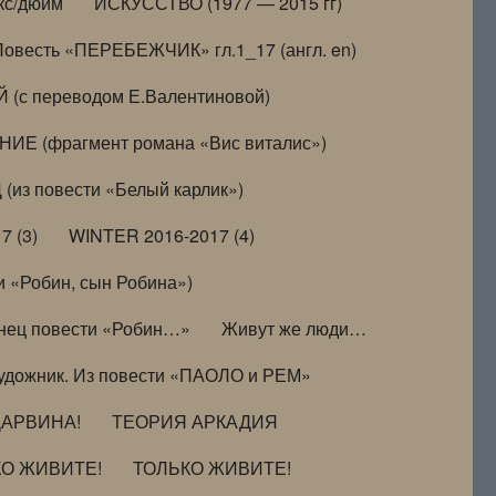
кс/дюйм
ИСКУССТВО (1977 — 2015 гг)
Повесть «ПЕРЕБЕЖЧИК» гл.1_17 (англ. en)
(с переводом Е.Валентиновой)
ИЕ (фрагмент романа «Вис виталис»)
(из повести «Белый карлик»)
7 (3)
WINTER 2016-2017 (4)
 «Робин, сын Робина»)
нец повести «Робин…»
Живут же люди…
удожник. Из повести «ПАОЛО и РЕМ»
ДАРВИНА!
ТЕОРИЯ АРКАДИЯ
КО ЖИВИТЕ!
ТОЛЬКО ЖИВИТЕ!