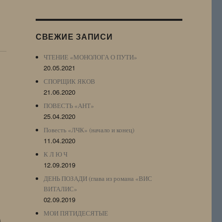
Журнала
(ЖЖ,
LJ
СВЕЖИЕ ЗАПИСИ
Archive)
ЧТЕНИЕ «МОНОЛОГА О ПУТИ»
20.05.2021
СПОРЩИК ЯКОВ
21.06.2020
ПОВЕСТЬ «АНТ»
25.04.2020
Повесть «ЛЧК» (начало и конец)
11.04.2020
К Л Ю Ч
12.09.2019
ДЕНЬ ПОЗАДИ (глава из романа «ВИС
ВИТАЛИС»
02.09.2019
МОИ ПЯТИДЕСЯТЫЕ
n