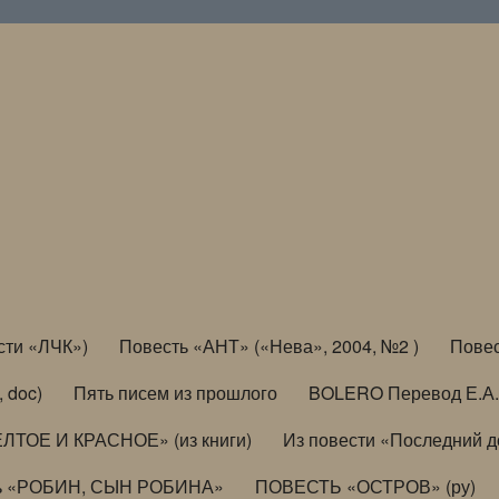
сти «ЛЧК»)
Повесть «АНТ» («Нева», 2004, №2 )
Повес
, doc)
Пять писем из прошлого
BOLERO Перевод Е.А.
ЛТОЕ И КРАСНОЕ» (из книги)
Из повести «Последний 
ь «РОБИН, СЫН РОБИНА»
ПОВЕСТЬ «ОСТРОВ» (ру)