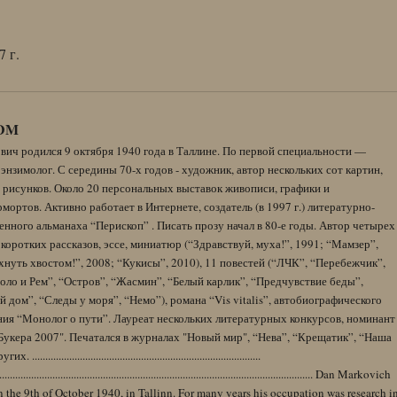
7 г.
DM
вич родился 9 октября 1940 года в Таллине. По первой специальности —
энзимолог. С середины 70-х годов - художник, автор нескольких сот картин,
 рисунков. Около 20 персональных выставок живописи, графики и
ортов. Активно работает в Интернете, создатель (в 1997 г.) литературно-
нного альманаха “Перископ” . Писать прозу начал в 80-е годы. Автор четырех
коротких рассказов, эссе, миниатюр (“Здравствуй, муха!”, 1991; “Мамзер”,
нуть хвостом!”, 2008; “Кукисы”, 2010), 11 повестей (“ЛЧК”, “Перебежчик”,
оло и Рем”, “Остров”, “Жасмин”, “Белый карлик”, “Предчувствие беды”,
 дом”, “Следы у моря”, “Немо”), романа “Vis vitalis”, автобиографического
ния “Монолог о пути”. Лауреат нескольких литературных конкурсов, номинант
Букера 2007". Печатался в журналах "Новый мир", “Нева”, “Крещатик”, “Наша
......................................................................................
........................................................................................................................ Dan Markovich
 the 9th of October 1940, in Tallinn. For many years his occupation was research i