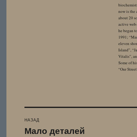
biochemistr
now is the 
about 20 so
active web-
he began to
1991; “Mam
eleven sho
Island”, “
Vitalis”, 
Some of hi
“Our Street
Навигация
НАЗАД
по
Мало деталей
Предыдущая