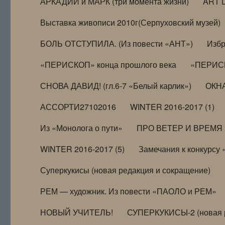
АРКАДИЙ и МАРК (три момента жизни)
ART 
Выставка живописи 2010г(Серпуховский музей)
БОЛЬ ОТСТУПИЛА. (Из повести «АНТ»)
Избр
«ПЕРИСКОП» конца прошлого века
«ПЕРИСК
СНОВА ДАВИД! (гл.6-7 «Белый карлик»)
ОКНА
АССОРТИ27102016
WINTER 2016-2017 (1)
Из «Монолога о пути»
ПРО ВЕТЕР И ВРЕМЯ (и
WINTER 2016-2017 (5)
Замечания к конкурсу
Суперкукисы (новая редакция и сокращение)
РЕМ — художник. Из повести «ПАОЛО и РЕМ»
НОВЫЙ УЧИТЕЛЬ!
СУПЕРКУКИСЫ-2 (новая 