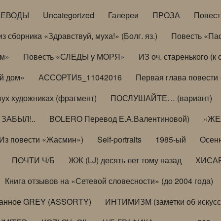
РЕВОДЫ
Uncategorized
Галереи
ПРОЗА
Повес
з сборника «Здравствуй, муха!» (Болг. яз.)
Повесть «Па
ом»
Повесть «СЛЕДЫ у МОРЯ»
ИЗ оч. старенького (
й дом»
АССОРТИ5_11042016
Первая глава повести
вух художниках (фрагмент)
ПОСЛУШАЙТЕ… (вариант)
ЗАБЫЛ!..
BOLERO Перевод Е.А.Валентиновой)
«ЖЕЛ
Из повести «Жасмин»)
Self-portraits
1985-ый
Осенн
ПОЧТИ Ч/Б
ЖЖ (LJ) десять лет тому назад
ХИСА
Книга отзывов на «Сетевой словесности» (до 2004 года)
анное GREY (ASSORTY)
ИНТИМИЗМ (заметки об искусс