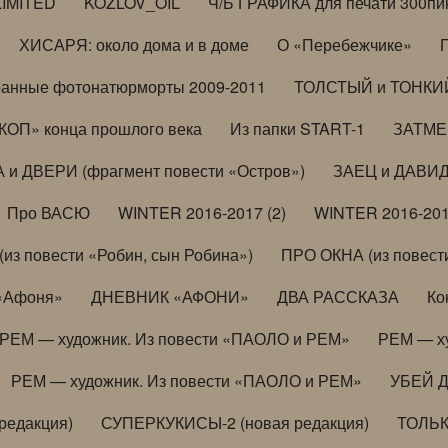
LIMITED
KOZLOV_OIL
Ч/Б ГРАФИКА для печати 300пи
ХИСАРЯ: около дома и в доме
О «Перебежчике»
анные фотонатюрморты 2009-2011
ТОЛСТЫЙ и ТОНКИЙ 
ОП» конца прошлого века
Из папки START-1
ЗАТМЕН
 и ДВЕРИ (фрагмент повести «Остров»)
ЗАЕЦ и ДАВИД 
Про ВАСЮ
WINTER 2016-2017 (2)
WINTER 2016-201
з повести «Робин, сын Робина»)
ПРО ОКНА (из повести
 «Афоня»
ДНЕВНИК «АФОНИ»
ДВА РАССКАЗА
Ко
РЕМ — художник. Из повести «ПАОЛО и РЕМ»
РЕМ — х
РЕМ — художник. Из повести «ПАОЛО и РЕМ»
УБЕЙ 
редакция)
СУПЕРКУКИСЫ-2 (новая редакция)
ТОЛЬ