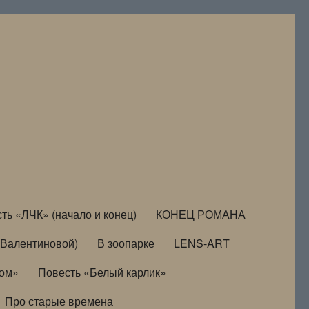
ть «ЛЧК» (начало и конец)
КОНЕЦ РОМАНА
Валентиновой)
В зоопарке
LENS-ART
дом»
Повесть «Белый карлик»
Про старые времена