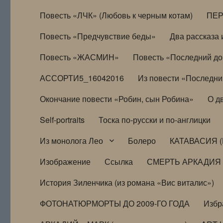
Повесть «ЛЧК» (Любовь к черным котам)
ПЕ
Повесть «Предчувствие беды»
Два рассказа и
Повесть «ЖАСМИН»
Повесть «Последний д
АССОРТИ5_16042016
Из повести «Последни
Окончание повести «Робин, сын Робина»
О д
Self-portraits
Тоска по-русски и по-англицки
Из монолога Лео
Болеро
КАТАВАСИЯ (
Изображение
Ссылка
СМЕРТЬ АРКАДИЯ
История Зиленчика (из романа «Вис виталис»)
ФОТОНАТЮРМОРТЫ ДО 2009-ГО ГОДА
Избр