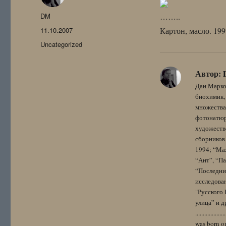
Автор
DM
……..
Опубликовано
11.10.2007
Картон, масло. 199
Рубрики
Uncategorized
Автор:
Дан Марко
биохимик, 
множества
фотонатюрм
художестве
сборников 
1994; “Мах
“Ант”, “Па
“Последний
исследова
"Русского 
улица” и других. 
..................
was born on