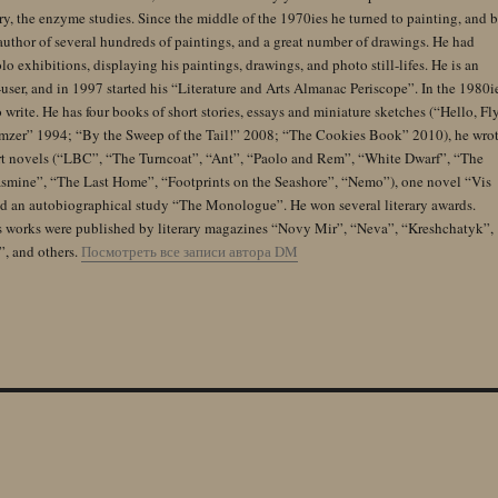
y, the enzyme studies. Since the middle of the 1970ies he turned to painting, and 
author of several hundreds of paintings, and a great number of drawings. He had
lo exhibitions, displaying his paintings, drawings, and photo still-lifes. He is an
user, and in 1997 started his “Literature and Arts Almanac Periscope”. In the 1980i
 write. He has four books of short stories, essays and miniature sketches (“Hello, Fl
zer” 1994; “By the Sweep of the Tail!” 2008; “The Cookies Book” 2010), he wro
rt novels (“LBC”, “The Turncoat”, “Ant”, “Paolo and Rem”, “White Dwarf”, “The
Jasmine”, “The Last Home”, “Footprints on the Seashore”, “Nemo”), one novel “Vis
and an autobiographical study “The Monologue”. He won several literary awards.
s works were published by literary magazines “Novy Mir”, “Neva”, “Kreshchatyk”,
”, and others.
Посмотреть все записи автора DM