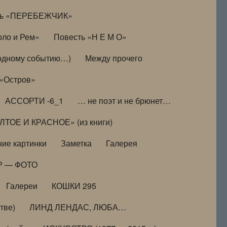
ть «ПЕРЕБЕЖЧИК»
оло и Рем»
Повесть «Н Е М О»
к одному событию…)
Между прочего
 «Остров»
АССОРТИ -6_1
… не поэт и не брюнет…
ТОЕ И КРАСНОЕ» (из книги)
ие картинки
Заметка
Галерея
Р — ФОТО
Галереи
КОШКИ 295
тве)
ЛИНД ЛЕНДАС, ЛЮБА…