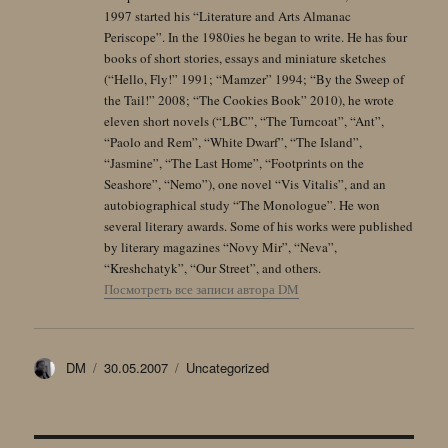
1997 started his “Literature and Arts Almanac
Periscope”. In the 1980ies he began to write. He has four
books of short stories, essays and miniature sketches
(“Hello, Fly!” 1991; “Mamzer” 1994; “By the Sweep of
the Tail!” 2008; “The Cookies Book” 2010), he wrote
eleven short novels (“LBC”, “The Turncoat”, “Ant”,
“Paolo and Rem”, “White Dwarf”, “The Island”,
“Jasmine”, “The Last Home”, “Footprints on the
Seashore”, “Nemo”), one novel “Vis Vitalis”, and an
autobiographical study “The Monologue”. He won
several literary awards. Some of his works were published
by literary magazines “Novy Mir”, “Neva”,
“Kreshchatyk”, “Our Street”, and others.
Посмотреть все записи автора DM
Автор
Опубликовано
Рубрики
DM
30.05.2007
Uncategorized