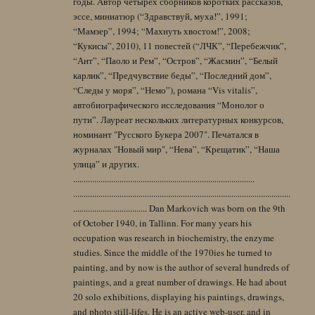
годы. Автор четырех сборников коротких рассказов,
эссе, миниатюр (“Здравствуй, муха!”, 1991;
“Мамзер”, 1994; “Махнуть хвостом!”, 2008;
“Кукисы”, 2010), 11 повестей (“ЛЧК”, “Перебежчик”,
“Ант”, “Паоло и Рем”, “Остров”, “Жасмин”, “Белый
карлик”, “Предчувствие беды”, “Последний дом”,
“Следы у моря”, “Немо”), романа “Vis vitalis”,
автобиографического исследования “Монолог о
пути”. Лауреат нескольких литературных конкурсов,
номинант "Русского Букера 2007". Печатался в
журналах "Новый мир", “Нева”, “Крещатик”, “Наша
улица” и других.
......................................................................................
.......................................................................................................
................................... Dan Markovich was born on the 9th
of October 1940, in Tallinn. For many years his
occupation was research in biochemistry, the enzyme
studies. Since the middle of the 1970ies he turned to
painting, and by now is the author of several hundreds of
paintings, and a great number of drawings. He had about
20 solo exhibitions, displaying his paintings, drawings,
and photo still-lifes. He is an active web-user, and in