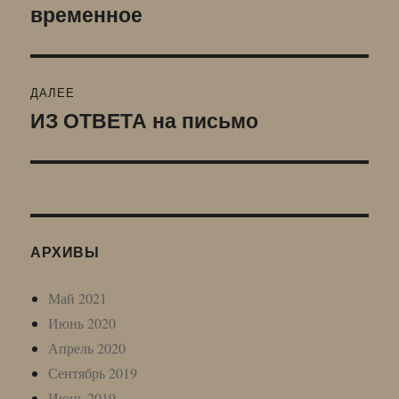
по
временное
Предыдущая
запись:
записям
ДАЛЕЕ
ИЗ ОТВЕТА на письмо
Следующая
запись:
АРХИВЫ
Май 2021
Июнь 2020
Апрель 2020
Сентябрь 2019
Июнь 2019