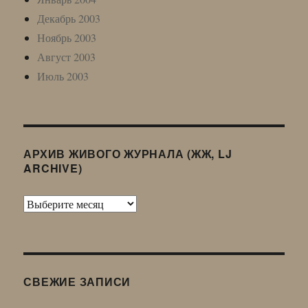
Декабрь 2003
Ноябрь 2003
Август 2003
Июль 2003
АРХИВ ЖИВОГО ЖУРНАЛА (ЖЖ, LJ
ARCHIVE)
Архив
Живого
Журнала
(ЖЖ,
LJ
СВЕЖИЕ ЗАПИСИ
Archive)