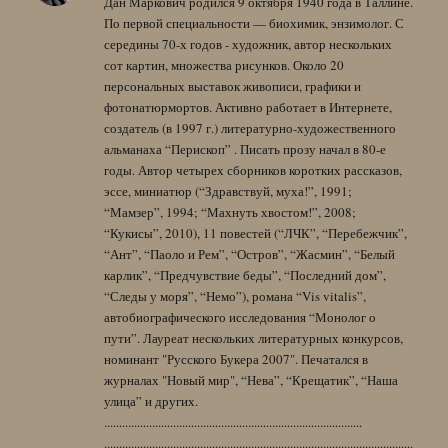
Дан Маркович родился 9 октября 1940 года в Таллине.
По первой специальности — биохимик, энзимолог. С
середины 70-х годов - художник, автор нескольких
сот картин, множества рисунков. Около 20
персональных выставок живописи, графики и
фотонатюрмортов. Активно работает в Интернете,
создатель (в 1997 г.) литературно-художественного
альманаха “Перископ” . Писать прозу начал в 80-е
годы. Автор четырех сборников коротких рассказов,
эссе, миниатюр (“Здравствуй, муха!”, 1991;
“Мамзер”, 1994; “Махнуть хвостом!”, 2008;
“Кукисы”, 2010), 11 повестей (“ЛЧК”, “Перебежчик”,
“Ант”, “Паоло и Рем”, “Остров”, “Жасмин”, “Белый
карлик”, “Предчувствие беды”, “Последний дом”,
“Следы у моря”, “Немо”), романа “Vis vitalis”,
автобиографического исследования “Монолог о
пути”. Лауреат нескольких литературных конкурсов,
номинант "Русского Букера 2007". Печатался в
журналах "Новый мир", “Нева”, “Крещатик”, “Наша
улица” и других.
......................................................................................
.......................................................................................................