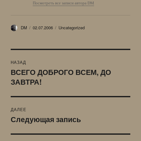
Посмотреть все записи автора DM
Автор
Опубликовано
Рубрики
DM
02.07.2006
Uncategorized
Навигация
НАЗАД
по
ВСЕГО ДОБРОГО ВСЕМ, ДО
Предыдущая
ЗАВТРА!
запись:
записям
ДАЛЕЕ
Следующая запись
Следующая
запись: