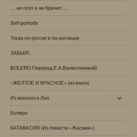
… не поэт и не брюнет…
Self-portraits
Тоска по-русски и по-англицки
ЗАБЫЛ!..
BOLERO Перевод Е.А.Валентиновой)
«ЖЕЛТОЕ И КРАСНОЕ» (из книги)
раскрыт
Из монолога Лео
дочернее
меню
Болеро
КАТАВАСИЯ (Из повести «Жасмин»)