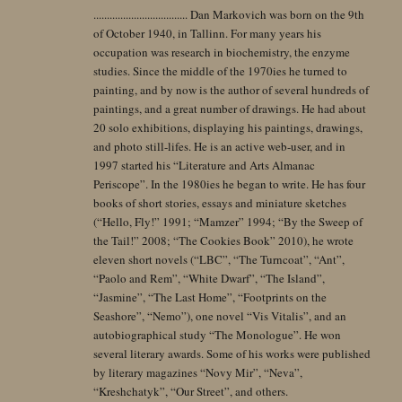
................................... Dan Markovich was born on the 9th
of October 1940, in Tallinn. For many years his
occupation was research in biochemistry, the enzyme
studies. Since the middle of the 1970ies he turned to
painting, and by now is the author of several hundreds of
paintings, and a great number of drawings. He had about
20 solo exhibitions, displaying his paintings, drawings,
and photo still-lifes. He is an active web-user, and in
1997 started his “Literature and Arts Almanac
Periscope”. In the 1980ies he began to write. He has four
books of short stories, essays and miniature sketches
(“Hello, Fly!” 1991; “Mamzer” 1994; “By the Sweep of
the Tail!” 2008; “The Cookies Book” 2010), he wrote
eleven short novels (“LBC”, “The Turncoat”, “Ant”,
“Paolo and Rem”, “White Dwarf”, “The Island”,
“Jasmine”, “The Last Home”, “Footprints on the
Seashore”, “Nemo”), one novel “Vis Vitalis”, and an
autobiographical study “The Monologue”. He won
several literary awards. Some of his works were published
by literary magazines “Novy Mir”, “Neva”,
“Kreshchatyk”, “Our Street”, and others.