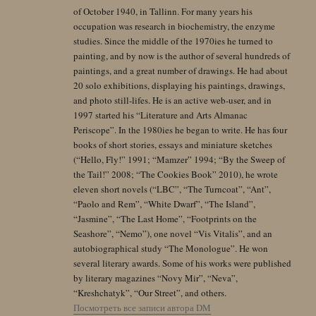
of October 1940, in Tallinn. For many years his
occupation was research in biochemistry, the enzyme
studies. Since the middle of the 1970ies he turned to
painting, and by now is the author of several hundreds of
paintings, and a great number of drawings. He had about
20 solo exhibitions, displaying his paintings, drawings,
and photo still-lifes. He is an active web-user, and in
1997 started his “Literature and Arts Almanac
Periscope”. In the 1980ies he began to write. He has four
books of short stories, essays and miniature sketches
(“Hello, Fly!” 1991; “Mamzer” 1994; “By the Sweep of
the Tail!” 2008; “The Cookies Book” 2010), he wrote
eleven short novels (“LBC”, “The Turncoat”, “Ant”,
“Paolo and Rem”, “White Dwarf”, “The Island”,
“Jasmine”, “The Last Home”, “Footprints on the
Seashore”, “Nemo”), one novel “Vis Vitalis”, and an
autobiographical study “The Monologue”. He won
several literary awards. Some of his works were published
by literary magazines “Novy Mir”, “Neva”,
“Kreshchatyk”, “Our Street”, and others.
Посмотреть все записи автора DM