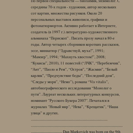
По первой специальности — биохимик, энзимолог. С
середины 70-х годов - художник, автор нескольких
сот картин, множества рисунков. Около 20
персональных выставок живописи, графики и
фотонатюрмортов. Активно работает в Интернете,
создатель (в 1997 г.) литературно-художественного
альманаха “Перископ” . Писать прозу начал в 80-е
годы. Автор четырех сборников коротких рассказов,
эссе, миниатюр (“Здравствуй, муха!”, 1991;
“Мамзер”, 1994; “Махнуть хвостом!”, 2008;
“Кукисы”, 2010), 11 повестей (“ЛЧК”, “Перебежчик”,
“Ант”, “Паоло и Рем”, “Остров”, “Жасмин”, “Белый
карлик”, “Предчувствие беды”, “Последний дом”,
“Следы у моря”, “Немо”), романа “Vis vitalis”,
автобиографического исследования “Монолог о
пути”. Лауреат нескольких литературных конкурсов,
номинант "Русского Букера 2007". Печатался в
журналах "Новый мир", “Нева”, “Крещатик”, “Наша
улица” и других.
......................................................................................
.......................................................................................................
................................... Dan Markovich was born on the 9th