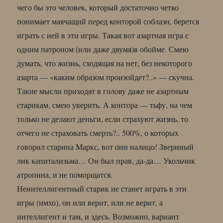
чего бы это человек, который достаточно четко
понимает маячащий перед конторой соблазн, берется
играть с ней в эти игры. Такая вот азартная игра с
одним патроном (или даже двумя)в обойме. Смею
думать, что жизнь, сходящая на нет, без некоторого
азарта — «каким образом произойдет?..» — скучна.
Такие мысли приходят в голову даже не азартным
старикам, смею уверить. А контора — тьфу, на чем
только не делают деньги, если страхуют жизнь, то
отчего не страховать смерть?.. 500%, о которых
говорил старина Маркс, вот они налицо! Звериный
лик капитализьма… Он был прав, да-да… Укольчик
атропина, и не поморщатся.
Неинтеллигентный старик не станет играть в эти
игры (имхо), он или верит, или не верит, а
интеллигент и там, и здесь. Возможно, вариант