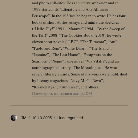
and photo still-lifes. He is an active web-user, and in
1997 started his “Literature and Arts Almanac
Periscope”. In the 1980ies he began to write. He has four
books of short stories, essays and miniature sketches
(“Hello, Fly!” 1991; “Mamzer” 1994; “By the Sweep of
the Tail!” 2008; “The Cookies Book” 2010), he wrote
eleven short novels (“LBC”, “The Turncoat”, “Ant”,
“Paolo and Rem”, “White Dwarf”, “The Island”,
“Jasmine”, “The Last Home”, “Footprints on the
Seashore”, “Nemo”), one novel “Vis Vitalis”, and an
autobiographical study “The Monologue”. He won
several literary awards. Some of his works were published
by literary magazines “Novy Mir”, “Neva”,
“Kreshchatyk”, “Our Street”, and others.
Посмотреть все записи автора DM
Автор
Опубликовано
Рубрики
DM
10.10.2005
Uncategorized