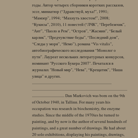
годы. Автор четырех сборников коротких рассказов,
эссе, миниатюр (“Здравствуй, муха!”, 1991;
“Мамзер”, 1994; “Махнуть хвостом!”, 2008;
“Кукисы”, 2010), 11 повестей (“ЛЧК”, “Перебежчик”,
“Ант”, “Паоло и Рем”, “Остров”, “Жасмин”, “Белый
карлик”, “Предчувствие беды”, “Последний дом”,
“Следы у моря”, “Немо”), романа “Vis vitalis”,
автобиографического исследования “Монолог о
пути”. Лауреат нескольких литературных конкурсов,
номинант "Русского Букера 2007". Печатался в
журналах "Новый мир", “Нева”, “Крещатик”, “Наша
улица” и других.
......................................................................................
.......................................................................................................
................................... Dan Markovich was born on the 9th
of October 1940, in Tallinn. For many years his
occupation was research in biochemistry, the enzyme
studies. Since the middle of the 1970ies he turned to
painting, and by now is the author of several hundreds of
paintings, and a great number of drawings. He had about
20 solo exhibitions, displaying his paintings, drawings,