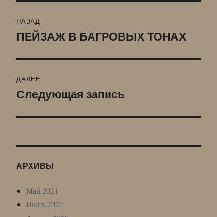
Навигация
НАЗАД
по
ПЕЙЗАЖ В БАГРОВЫХ ТОНАХ
Предыдущая
запись:
записям
ДАЛЕЕ
Следующая запись
Следующая
запись:
АРХИВЫ
Май 2021
Июнь 2020