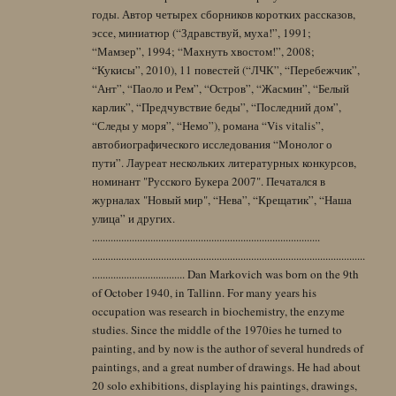
годы. Автор четырех сборников коротких рассказов,
эссе, миниатюр (“Здравствуй, муха!”, 1991;
“Мамзер”, 1994; “Махнуть хвостом!”, 2008;
“Кукисы”, 2010), 11 повестей (“ЛЧК”, “Перебежчик”,
“Ант”, “Паоло и Рем”, “Остров”, “Жасмин”, “Белый
карлик”, “Предчувствие беды”, “Последний дом”,
“Следы у моря”, “Немо”), романа “Vis vitalis”,
автобиографического исследования “Монолог о
пути”. Лауреат нескольких литературных конкурсов,
номинант "Русского Букера 2007". Печатался в
журналах "Новый мир", “Нева”, “Крещатик”, “Наша
улица” и других.
......................................................................................
.......................................................................................................
................................... Dan Markovich was born on the 9th
of October 1940, in Tallinn. For many years his
occupation was research in biochemistry, the enzyme
studies. Since the middle of the 1970ies he turned to
painting, and by now is the author of several hundreds of
paintings, and a great number of drawings. He had about
20 solo exhibitions, displaying his paintings, drawings,