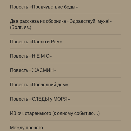
Повесть «Предчувствие беды»
Два рассказа из сборника «Здравствуй, муха!»
(Болг. яз.)
Повесть «Паоло и Рем»
Повесть «Н Е М О»
Повесть «ЖАСМИН»
Повесть «Последний дом»
Повесть «СЛЕДЫ у МОРЯ»
ИЗ оч. старенького (к одному событию…)
Между прочего