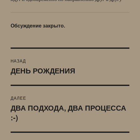
Обсуждение закрыто.
Навигация
НАЗАД
по
ДЕНЬ РОЖДЕНИЯ
Предыдущая
запись:
записям
ДАЛЕЕ
ДВА ПОДХОДА, ДВА ПРОЦЕССА
Следующая
:-)
запись: