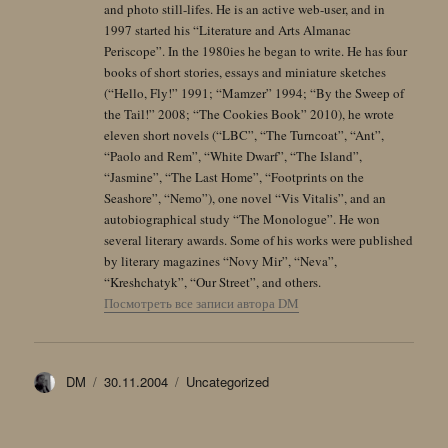
and photo still-lifes. He is an active web-user, and in
1997 started his “Literature and Arts Almanac
Periscope”. In the 1980ies he began to write. He has four
books of short stories, essays and miniature sketches
(“Hello, Fly!” 1991; “Mamzer” 1994; “By the Sweep of
the Tail!” 2008; “The Cookies Book” 2010), he wrote
eleven short novels (“LBC”, “The Turncoat”, “Ant”,
“Paolo and Rem”, “White Dwarf”, “The Island”,
“Jasmine”, “The Last Home”, “Footprints on the
Seashore”, “Nemo”), one novel “Vis Vitalis”, and an
autobiographical study “The Monologue”. He won
several literary awards. Some of his works were published
by literary magazines “Novy Mir”, “Neva”,
“Kreshchatyk”, “Our Street”, and others.
Посмотреть все записи автора DM
Автор
Опубликовано
Рубрики
DM
30.11.2004
Uncategorized