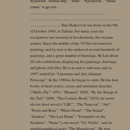
журналах "Новый мир", “Нева”, “Крещатик”, “Наша
улица” и других.
......................................................................................
.......................................................................................................
................................... Dan Markovich was born on the 9th
of October 1940, in Tallinn. For many years his
occupation was research in biochemistry, the enzyme
studies. Since the middle of the 1970ies he turned to
painting, and by now is the author of several hundreds of
paintings, and a great number of drawings. He had about
20 solo exhibitions, displaying his paintings, drawings,
and photo still-lifes. He is an active web-user, and in
1997 started his “Literature and Arts Almanac
Periscope”. In the 1980ies he began to write. He has four
books of short stories, essays and miniature sketches
(“Hello, Fly!” 1991; “Mamzer” 1994; “By the Sweep of
the Tail!” 2008; “The Cookies Book” 2010), he wrote
eleven short novels (“LBC”, “The Turncoat”, “Ant”,
“Paolo and Rem”, “White Dwarf”, “The Island”,
“Jasmine”, “The Last Home”, “Footprints on the
Seashore”, “Nemo”), one novel “Vis Vitalis”, and an
autobiographical study “The Monologue”. He won