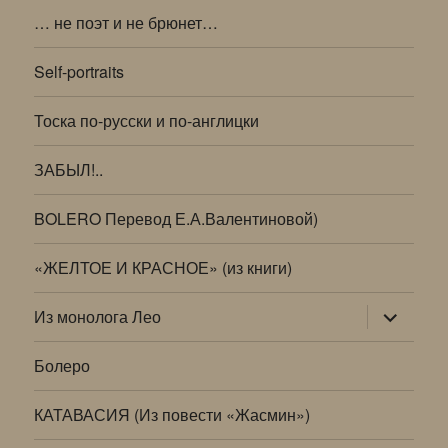
… не поэт и не брюнет…
Self-portraits
Тоска по-русски и по-англицки
ЗАБЫЛ!..
BOLERO Перевод Е.А.Валентиновой)
«ЖЕЛТОЕ И КРАСНОЕ» (из книги)
раскрыт
Из монолога Лео
дочернее
меню
Болеро
КАТАВАСИЯ (Из повести «Жасмин»)