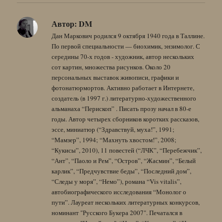
Автор:
DM
Дан Маркович родился 9 октября 1940 года в Таллине.
По первой специальности — биохимик, энзимолог. С
середины 70-х годов - художник, автор нескольких
сот картин, множества рисунков. Около 20
персональных выставок живописи, графики и
фотонатюрмортов. Активно работает в Интернете,
создатель (в 1997 г.) литературно-художественного
альманаха “Перископ” . Писать прозу начал в 80-е
годы. Автор четырех сборников коротких рассказов,
эссе, миниатюр (“Здравствуй, муха!”, 1991;
“Мамзер”, 1994; “Махнуть хвостом!”, 2008;
“Кукисы”, 2010), 11 повестей (“ЛЧК”, “Перебежчик”,
“Ант”, “Паоло и Рем”, “Остров”, “Жасмин”, “Белый
карлик”, “Предчувствие беды”, “Последний дом”,
“Следы у моря”, “Немо”), романа “Vis vitalis”,
автобиографического исследования “Монолог о
пути”. Лауреат нескольких литературных конкурсов,
номинант "Русского Букера 2007". Печатался в