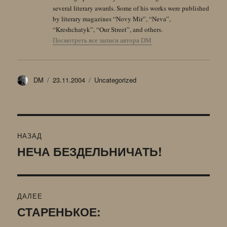
several literary awards. Some of his works were published
by literary magazines “Novy Mir”, “Neva”,
“Kreshchatyk”, “Our Street”, and others.
Посмотреть все записи автора DM
Автор
Опубликовано
Рубрики
DM
23.11.2004
Uncategorized
Навигация
НАЗАД
по
НЕЧА БЕЗДЕЛЬНИЧАТЬ!
Предыдущая
запись:
записям
ДАЛЕЕ
СТАРЕНЬКОЕ:
Следующая
запись: