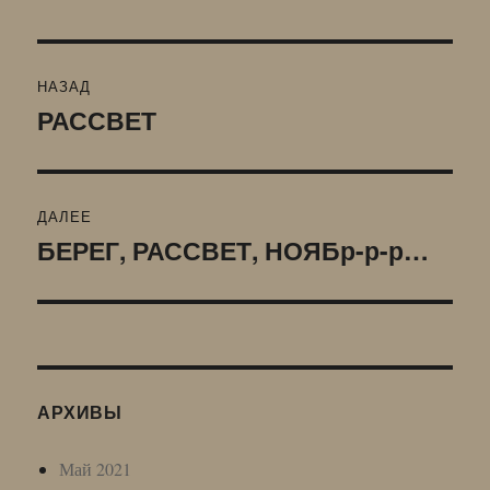
Навигация
НАЗАД
по
РАССВЕТ
Предыдущая
запись:
записям
ДАЛЕЕ
БЕРЕГ, РАССВЕТ, НОЯБр-р-р…
Следующая
запись:
АРХИВЫ
Май 2021