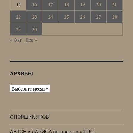
16
17
18
19
20
21
15
22
23
24
25
26
27
28
29
30
« Окт
Дек »
АРХИВЫ
Архивы
СПОРЩИК ЯКОВ
АНТОН и ЛАРИСА (из повести «ЛЧК»)