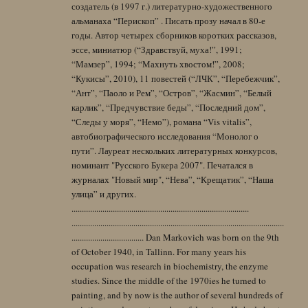
создатель (в 1997 г.) литературно-художественного
альманаха “Перископ” . Писать прозу начал в 80-е
годы. Автор четырех сборников коротких рассказов,
эссе, миниатюр (“Здравствуй, муха!”, 1991;
“Мамзер”, 1994; “Махнуть хвостом!”, 2008;
“Кукисы”, 2010), 11 повестей (“ЛЧК”, “Перебежчик”,
“Ант”, “Паоло и Рем”, “Остров”, “Жасмин”, “Белый
карлик”, “Предчувствие беды”, “Последний дом”,
“Следы у моря”, “Немо”), романа “Vis vitalis”,
автобиографического исследования “Монолог о
пути”. Лауреат нескольких литературных конкурсов,
номинант "Русского Букера 2007". Печатался в
журналах "Новый мир", “Нева”, “Крещатик”, “Наша
улица” и других.
......................................................................................
.......................................................................................................
................................... Dan Markovich was born on the 9th
of October 1940, in Tallinn. For many years his
occupation was research in biochemistry, the enzyme
studies. Since the middle of the 1970ies he turned to
painting, and by now is the author of several hundreds of