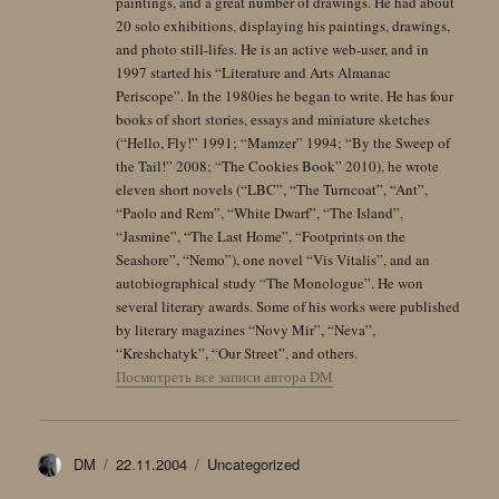
paintings, and a great number of drawings. He had about
20 solo exhibitions, displaying his paintings, drawings,
and photo still-lifes. He is an active web-user, and in
1997 started his “Literature and Arts Almanac
Periscope”. In the 1980ies he began to write. He has four
books of short stories, essays and miniature sketches
(“Hello, Fly!” 1991; “Mamzer” 1994; “By the Sweep of
the Tail!” 2008; “The Cookies Book” 2010), he wrote
eleven short novels (“LBC”, “The Turncoat”, “Ant”,
“Paolo and Rem”, “White Dwarf”, “The Island”,
“Jasmine”, “The Last Home”, “Footprints on the
Seashore”, “Nemo”), one novel “Vis Vitalis”, and an
autobiographical study “The Monologue”. He won
several literary awards. Some of his works were published
by literary magazines “Novy Mir”, “Neva”,
“Kreshchatyk”, “Our Street”, and others.
Посмотреть все записи автора DM
Автор
Опубликовано
Рубрики
DM
22.11.2004
Uncategorized