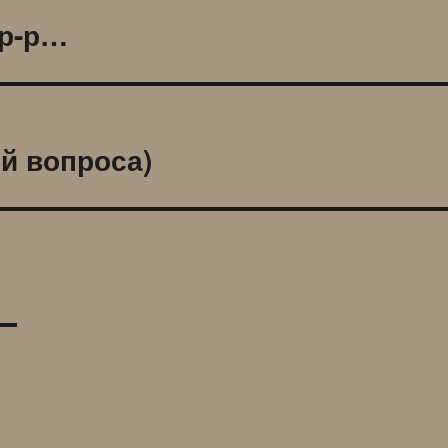
-р-р…
й вопроса)