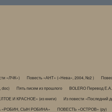
сти «ЛЧК»)
Повесть «АНТ» («Нева», 2004, №2 )
Повес
, doc)
Пять писем из прошлого
BOLERO Перевод Е.А.
ЛТОЕ И КРАСНОЕ» (из книги)
Из повести «Последний 
ь «РОБИН, СЫН РОБИНА»
ПОВЕСТЬ «ОСТРОВ» (ру)