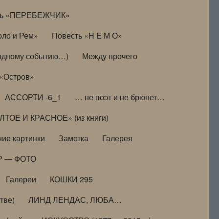
ть «ПЕРЕБЕЖЧИК»
оло и Рем»
Повесть «Н Е М О»
к одному событию…)
Между прочего
 «Остров»
АССОРТИ -6_1
… не поэт и не брюнет…
ТОЕ И КРАСНОЕ» (из книги)
ие картинки
Заметка
Галерея
Р — ФОТО
Галереи
КОШКИ 295
тве)
ЛИНД ЛЕНДАС, ЛЮБА…