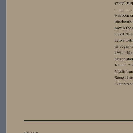
улица” и других. 
..................
was born on
biochemistr
now is the 
about 20 so
active web-
he began to
1991; “Mam
eleven sho
Island”, “
Vitalis”, 
Some of hi
“Our Street
Навигация
НАЗАД