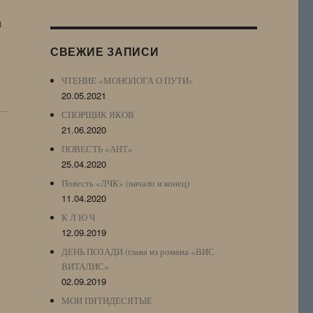
Журнала
м
(ЖЖ,
LJ
СВЕЖИЕ ЗАПИСИ
Archive)
ЧТЕНИЕ «МОНОЛОГА О ПУТИ»
20.05.2021
СПОРЩИК ЯКОВ
21.06.2020
ПОВЕСТЬ «АНТ»
25.04.2020
Повесть «ЛЧК» (начало и конец)
11.04.2020
К Л Ю Ч
12.09.2019
ДЕНЬ ПОЗАДИ (глава из романа «ВИС
ВИТАЛИС»
02.09.2019
МОИ ПЯТИДЕСЯТЫЕ