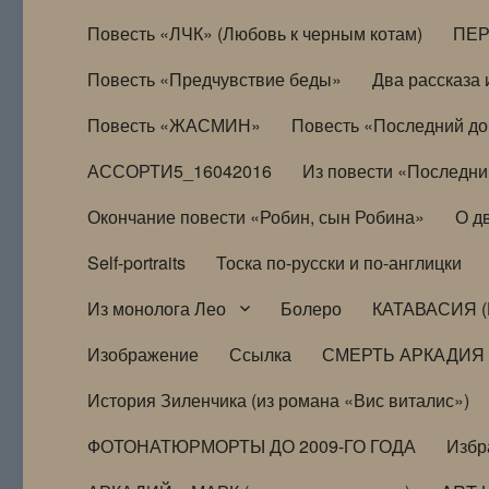
Повесть «ЛЧК» (Любовь к черным котам)
ПЕ
Повесть «Предчувствие беды»
Два рассказа и
Повесть «ЖАСМИН»
Повесть «Последний д
АССОРТИ5_16042016
Из повести «Последни
Окончание повести «Робин, сын Робина»
О д
Self-portraits
Тоска по-русски и по-англицки
Из монолога Лео
Болеро
КАТАВАСИЯ (
Изображение
Ссылка
СМЕРТЬ АРКАДИЯ
История Зиленчика (из романа «Вис виталис»)
ФОТОНАТЮРМОРТЫ ДО 2009-ГО ГОДА
Избр