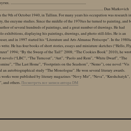
......................................................................................
........................................................................................................................ Dan Markovich
 the 9th of October 1940, in Tallinn. For many years his occupation was research i
y, the enzyme studies. Since the middle of the 1970ies he turned to painting, and 
author of several hundreds of paintings, and a great number of drawings. He had
lo exhibitions, displaying his paintings, drawings, and photo still-lifes. He is an
user, and in 1997 started his “Literature and Arts Almanac Periscope”. In the 1980i
 write. He has four books of short stories, essays and miniature sketches (“Hello, Fl
zer” 1994; “By the Sweep of the Tail!” 2008; “The Cookies Book” 2010), he wro
rt novels (“LBC”, “The Turncoat”, “Ant”, “Paolo and Rem”, “White Dwarf”, “The
Jasmine”, “The Last Home”, “Footprints on the Seashore”, “Nemo”), one novel “Vis
and an autobiographical study “The Monologue”. He won several literary awards.
s works were published by literary magazines “Novy Mir”, “Neva”, “Kreshchatyk”,
”, and others.
Посмотреть все записи автора DM