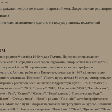
…….
ая рыхлая, жировые мелки и простой мел. Закрепление растворо
нным)
личение, исполнение одного из полушутливых пожеланий
DM
вич родился 9 октября 1940 года в Таллине. По первой специальности —
энзимолог. С середины 70-х годов - художник, автор нескольких сот картин,
 рисунков. Около 20 персональных выставок живописи, графики и
ортов. Активно работает в Интернете, создатель (в 1997 г.) литературно-
нного альманаха “Перископ” . Писать прозу начал в 80-е годы. Автор четырех
коротких рассказов, эссе, миниатюр (“Здравствуй, муха!”, 1991; “Мамзер”,
нуть хвостом!”, 2008; “Кукисы”, 2010), 11 повестей (“ЛЧК”, “Перебежчик”,
оло и Рем”, “Остров”, “Жасмин”, “Белый карлик”, “Предчувствие беды”,
 дом”, “Следы у моря”, “Немо”), романа “Vis vitalis”, автобиографического
ния “Монолог о пути”. Лауреат нескольких литературных конкурсов, номинант
Букера 2007". Печатался в журналах "Новый мир", “Нева”, “Крещатик”, “Наша