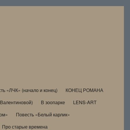
ть «ЛЧК» (начало и конец)
КОНЕЦ РОМАНА
Валентиновой)
В зоопарке
LENS-ART
дом»
Повесть «Белый карлик»
Про старые времена