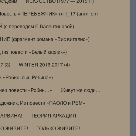
кс/дюйм
ИСКУССТВО (1977 — 2015 гг)
Повесть «ПЕРЕБЕЖЧИК» гл.1_17 (англ. en)
(с переводом Е.Валентиновой)
ИЕ (фрагмент романа «Вис виталис»)
(из повести «Белый карлик»)
7 (3)
WINTER 2016-2017 (4)
 «Робин, сын Робина»)
нец повести «Робин…»
Живут же люди…
удожник. Из повести «ПАОЛО и РЕМ»
ДАРВИНА!
ТЕОРИЯ АРКАДИЯ
КО ЖИВИТЕ!
ТОЛЬКО ЖИВИТЕ!