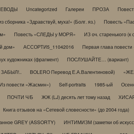
РЕВОДЫ
Uncategorized
Галереи
ПРОЗА
Повес
з сборника «Здравствуй, муха!» (Болг. яз.)
Повесть «Па
ом»
Повесть «СЛЕДЫ у МОРЯ»
ИЗ оч. старенького (
й дом»
АССОРТИ5_11042016
Первая глава повести
вух художниках (фрагмент)
ПОСЛУШАЙТЕ… (вариант)
ЗАБЫЛ!..
BOLERO Перевод Е.А.Валентиновой)
«ЖЕЛ
Из повести «Жасмин»)
Self-portraits
1985-ый
Осенн
ПОЧТИ Ч/Б
ЖЖ (LJ) десять лет тому назад
ХИСА
Книга отзывов на «Сетевой словесности» (до 2004 года)
анное GREY (ASSORTY)
ИНТИМИЗМ (заметки об искусс