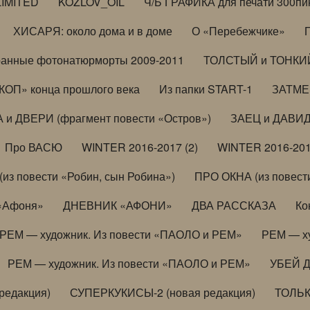
LIMITED
KOZLOV_OIL
Ч/Б ГРАФИКА для печати 300пи
ХИСАРЯ: около дома и в доме
О «Перебежчике»
анные фотонатюрморты 2009-2011
ТОЛСТЫЙ и ТОНКИЙ 
ОП» конца прошлого века
Из папки START-1
ЗАТМЕН
 и ДВЕРИ (фрагмент повести «Остров»)
ЗАЕЦ и ДАВИД 
Про ВАСЮ
WINTER 2016-2017 (2)
WINTER 2016-201
з повести «Робин, сын Робина»)
ПРО ОКНА (из повести
 «Афоня»
ДНЕВНИК «АФОНИ»
ДВА РАССКАЗА
Ко
РЕМ — художник. Из повести «ПАОЛО и РЕМ»
РЕМ — х
РЕМ — художник. Из повести «ПАОЛО и РЕМ»
УБЕЙ 
редакция)
СУПЕРКУКИСЫ-2 (новая редакция)
ТОЛЬ