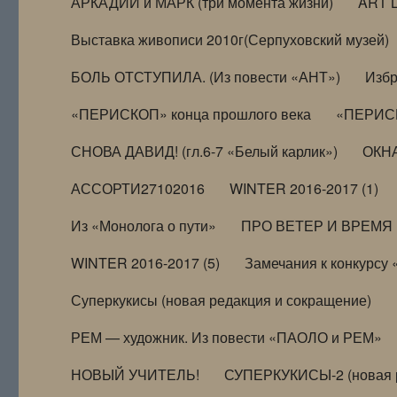
АРКАДИЙ и МАРК (три момента жизни)
ART 
Выставка живописи 2010г(Серпуховский музей)
БОЛЬ ОТСТУПИЛА. (Из повести «АНТ»)
Избр
«ПЕРИСКОП» конца прошлого века
«ПЕРИСК
СНОВА ДАВИД! (гл.6-7 «Белый карлик»)
ОКНА
АССОРТИ27102016
WINTER 2016-2017 (1)
Из «Монолога о пути»
ПРО ВЕТЕР И ВРЕМЯ (и
WINTER 2016-2017 (5)
Замечания к конкурсу
Суперкукисы (новая редакция и сокращение)
РЕМ — художник. Из повести «ПАОЛО и РЕМ»
НОВЫЙ УЧИТЕЛЬ!
СУПЕРКУКИСЫ-2 (новая 