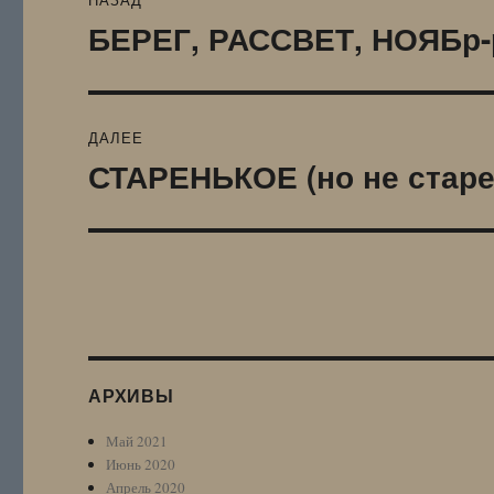
по
БЕРЕГ, РАССВЕТ, НОЯБр
Предыдущая
запись:
записям
ДАЛЕЕ
СТАРЕНЬКОЕ (но не старе
Следующая
запись:
АРХИВЫ
Май 2021
Июнь 2020
Апрель 2020