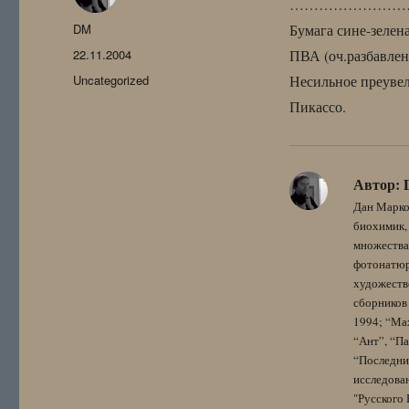
……………………
Автор
DM
Бумага сине-зелен
Опубликовано
22.11.2004
ПВА (оч.разбавле
Рубрики
Uncategorized
Несильное преуве
Пикассо.
Автор:
Дан Марко
биохимик, 
множества
фотонатюрм
художестве
сборников 
1994; “Мах
“Ант”, “Па
“Последний
исследова
"Русского 