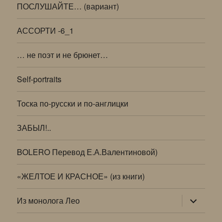
ПОСЛУШАЙТЕ… (вариант)
АССОРТИ -6_1
… не поэт и не брюнет…
Self-portraits
Тоска по-русски и по-англицки
ЗАБЫЛ!..
BOLERO Перевод Е.А.Валентиновой)
«ЖЕЛТОЕ И КРАСНОЕ» (из книги)
раскрыт
Из монолога Лео
дочернее
меню