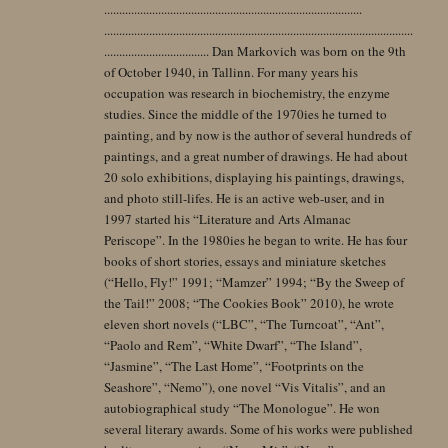
......................................................................................
.......................................................................................................
................................... Dan Markovich was born on the 9th
of October 1940, in Tallinn. For many years his
occupation was research in biochemistry, the enzyme
studies. Since the middle of the 1970ies he turned to
painting, and by now is the author of several hundreds of
paintings, and a great number of drawings. He had about
20 solo exhibitions, displaying his paintings, drawings,
and photo still-lifes. He is an active web-user, and in
1997 started his “Literature and Arts Almanac
Periscope”. In the 1980ies he began to write. He has four
books of short stories, essays and miniature sketches
(“Hello, Fly!” 1991; “Mamzer” 1994; “By the Sweep of
the Tail!” 2008; “The Cookies Book” 2010), he wrote
eleven short novels (“LBC”, “The Turncoat”, “Ant”,
“Paolo and Rem”, “White Dwarf”, “The Island”,
“Jasmine”, “The Last Home”, “Footprints on the
Seashore”, “Nemo”), one novel “Vis Vitalis”, and an
autobiographical study “The Monologue”. He won
several literary awards. Some of his works were published