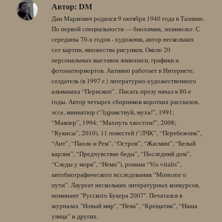
Автор:
DM
Дан Маркович родился 9 октября 1940 года в Таллине.
По первой специальности — биохимик, энзимолог. С
середины 70-х годов - художник, автор нескольких
сот картин, множества рисунков. Около 20
персональных выставок живописи, графики и
фотонатюрмортов. Активно работает в Интернете,
создатель (в 1997 г.) литературно-художественного
альманаха “Перископ” . Писать прозу начал в 80-е
годы. Автор четырех сборников коротких рассказов,
эссе, миниатюр (“Здравствуй, муха!”, 1991;
“Мамзер”, 1994; “Махнуть хвостом!”, 2008;
“Кукисы”, 2010), 11 повестей (“ЛЧК”, “Перебежчик”,
“Ант”, “Паоло и Рем”, “Остров”, “Жасмин”, “Белый
карлик”, “Предчувствие беды”, “Последний дом”,
“Следы у моря”, “Немо”), романа “Vis vitalis”,
автобиографического исследования “Монолог о
пути”. Лауреат нескольких литературных конкурсов,
номинант "Русского Букера 2007". Печатался в
журналах "Новый мир", “Нева”, “Крещатик”, “Наша
улица” и других.