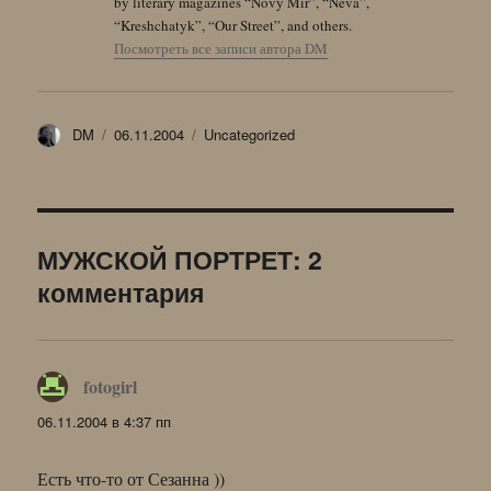
by literary magazines “Novy Mir”, “Neva”,
“Kreshchatyk”, “Our Street”, and others.
Посмотреть все записи автора DM
Автор
Опубликовано
Рубрики
DM
06.11.2004
Uncategorized
МУЖСКОЙ ПОРТРЕТ: 2
комментария
fotogirl
:
06.11.2004 в 4:37 пп
Есть что-то от Сезанна ))