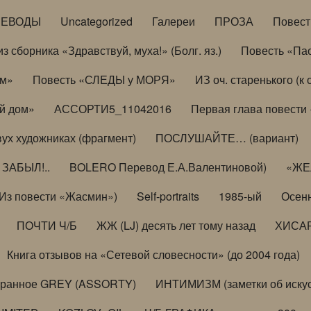
РЕВОДЫ
Uncategorized
Галереи
ПРОЗА
Повес
з сборника «Здравствуй, муха!» (Болг. яз.)
Повесть «Па
ом»
Повесть «СЛЕДЫ у МОРЯ»
ИЗ оч. старенького (
й дом»
АССОРТИ5_11042016
Первая глава повести
вух художниках (фрагмент)
ПОСЛУШАЙТЕ… (вариант)
ЗАБЫЛ!..
BOLERO Перевод Е.А.Валентиновой)
«ЖЕЛ
Из повести «Жасмин»)
Self-portraits
1985-ый
Осенн
ПОЧТИ Ч/Б
ЖЖ (LJ) десять лет тому назад
ХИСА
Книга отзывов на «Сетевой словесности» (до 2004 года)
бранное GREY (ASSORTY)
ИНТИМИЗМ (заметки об искус