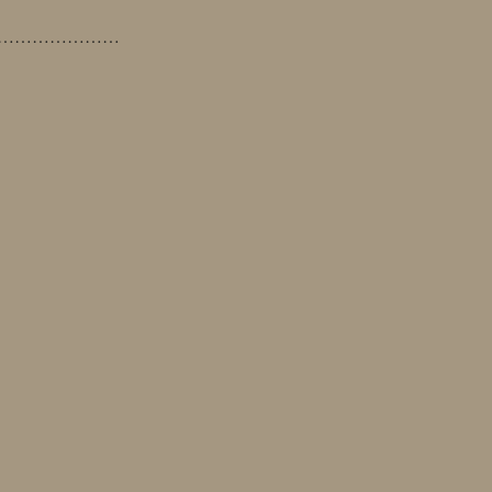
…………………