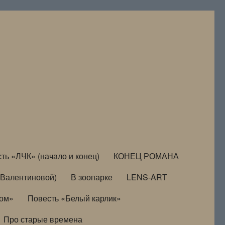
ть «ЛЧК» (начало и конец)
КОНЕЦ РОМАНА
Валентиновой)
В зоопарке
LENS-ART
дом»
Повесть «Белый карлик»
Про старые времена