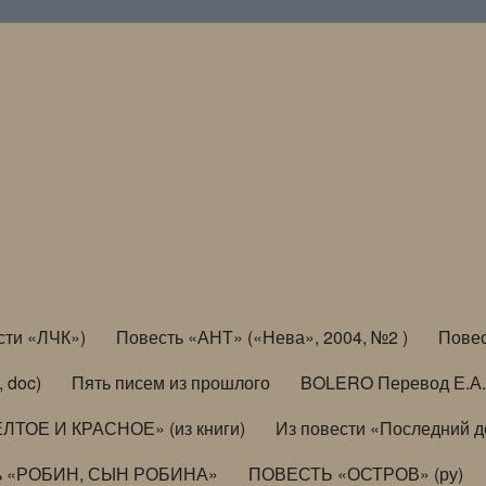
сти «ЛЧК»)
Повесть «АНТ» («Нева», 2004, №2 )
Повес
, doc)
Пять писем из прошлого
BOLERO Перевод Е.А.
ЛТОЕ И КРАСНОЕ» (из книги)
Из повести «Последний 
ь «РОБИН, СЫН РОБИНА»
ПОВЕСТЬ «ОСТРОВ» (ру)