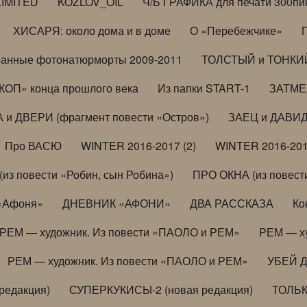
LIMITED
KOZLOV_OIL
Ч/Б ГРАФИКА для печати 300пи
ХИСАРЯ: около дома и в доме
О «Перебежчике»
анные фотонатюрморты 2009-2011
ТОЛСТЫЙ и ТОНКИЙ 
ОП» конца прошлого века
Из папки START-1
ЗАТМЕН
 и ДВЕРИ (фрагмент повести «Остров»)
ЗАЕЦ и ДАВИД 
Про ВАСЮ
WINTER 2016-2017 (2)
WINTER 2016-201
з повести «Робин, сын Робина»)
ПРО ОКНА (из повести
 «Афоня»
ДНЕВНИК «АФОНИ»
ДВА РАССКАЗА
Ко
РЕМ — художник. Из повести «ПАОЛО и РЕМ»
РЕМ — х
РЕМ — художник. Из повести «ПАОЛО и РЕМ»
УБЕЙ 
редакция)
СУПЕРКУКИСЫ-2 (новая редакция)
ТОЛЬ