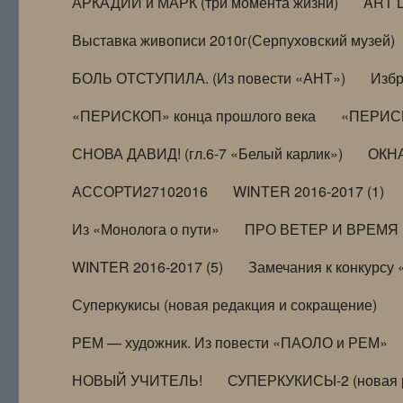
АРКАДИЙ и МАРК (три момента жизни)
ART 
Выставка живописи 2010г(Серпуховский музей)
БОЛЬ ОТСТУПИЛА. (Из повести «АНТ»)
Избр
«ПЕРИСКОП» конца прошлого века
«ПЕРИСК
СНОВА ДАВИД! (гл.6-7 «Белый карлик»)
ОКНА
АССОРТИ27102016
WINTER 2016-2017 (1)
Из «Монолога о пути»
ПРО ВЕТЕР И ВРЕМЯ (и
WINTER 2016-2017 (5)
Замечания к конкурсу
Суперкукисы (новая редакция и сокращение)
РЕМ — художник. Из повести «ПАОЛО и РЕМ»
НОВЫЙ УЧИТЕЛЬ!
СУПЕРКУКИСЫ-2 (новая 