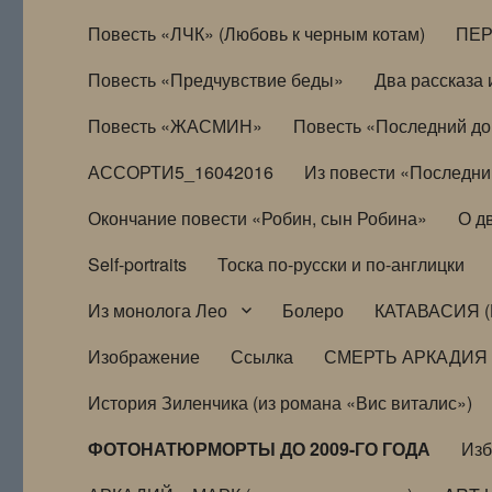
Повесть «ЛЧК» (Любовь к черным котам)
ПЕ
Повесть «Предчувствие беды»
Два рассказа и
Повесть «ЖАСМИН»
Повесть «Последний д
АССОРТИ5_16042016
Из повести «Последни
Окончание повести «Робин, сын Робина»
О д
Self-portraits
Тоска по-русски и по-англицки
Из монолога Лео
Болеро
КАТАВАСИЯ (
Изображение
Ссылка
СМЕРТЬ АРКАДИЯ
История Зиленчика (из романа «Вис виталис»)
ФОТОНАТЮРМОРТЫ ДО 2009-ГО ГОДА
Из