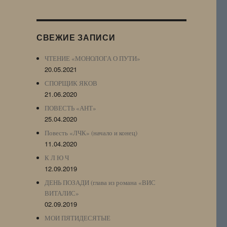
Журнала
(ЖЖ,
LJ
СВЕЖИЕ ЗАПИСИ
Archive)
ЧТЕНИЕ «МОНОЛОГА О ПУТИ»
20.05.2021
СПОРЩИК ЯКОВ
21.06.2020
ПОВЕСТЬ «АНТ»
25.04.2020
Повесть «ЛЧК» (начало и конец)
11.04.2020
К Л Ю Ч
12.09.2019
ДЕНЬ ПОЗАДИ (глава из романа «ВИС
ВИТАЛИС»
02.09.2019
МОИ ПЯТИДЕСЯТЫЕ