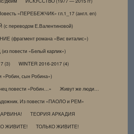
кс/дюйм
ИСКУССТВО (1977 — 2015 гг)
Повесть «ПЕРЕБЕЖЧИК» гл.1_17 (англ. en)
(с переводом Е.Валентиновой)
ИЕ (фрагмент романа «Вис виталис»)
(из повести «Белый карлик»)
7 (3)
WINTER 2016-2017 (4)
 «Робин, сын Робина»)
нец повести «Робин…»
Живут же люди…
удожник. Из повести «ПАОЛО и РЕМ»
ДАРВИНА!
ТЕОРИЯ АРКАДИЯ
КО ЖИВИТЕ!
ТОЛЬКО ЖИВИТЕ!