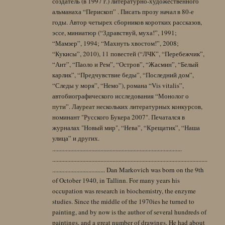
создатель (в 1997 г.) литературно-художественного
альманаха “Перископ” . Писать прозу начал в 80-е
годы. Автор четырех сборников коротких рассказов,
эссе, миниатюр (“Здравствуй, муха!”, 1991;
“Мамзер”, 1994; “Махнуть хвостом!”, 2008;
“Кукисы”, 2010), 11 повестей (“ЛЧК”, “Перебежчик”,
“Ант”, “Паоло и Рем”, “Остров”, “Жасмин”, “Белый
карлик”, “Предчувствие беды”, “Последний дом”,
“Следы у моря”, “Немо”), романа “Vis vitalis”,
автобиографического исследования “Монолог о
пути”. Лауреат нескольких литературных конкурсов,
номинант "Русского Букера 2007". Печатался в
журналах "Новый мир", “Нева”, “Крещатик”, “Наша
улица” и других.
......................................................................................
.......................................................................................................
................................... Dan Markovich was born on the 9th
of October 1940, in Tallinn. For many years his
occupation was research in biochemistry, the enzyme
studies. Since the middle of the 1970ies he turned to
painting, and by now is the author of several hundreds of
paintings, and a great number of drawings. He had about