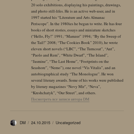
20 solo exhibitions, displaying his paintings, drawings,
and photo still-lifes. He is an active web-user, and in
1997 started his “Literature and Arts Almanac
Periscope”. In the 1980ies he began to write. He has four
books of short stories, essays and miniature sketches
(“Hello, Fly!” 1991; “Mamzer” 1994; “By the Sweep of
the Tail!” 2008; “The Cookies Book” 2010), he wrote
eleven short novels (“LBC”, “The Turncoat”, “Ant”,
“Paolo and Rem”, “White Dwarf”, “The Island”,
“Jasmine”, “The Last Home”, “Footprints on the
Seashore”, “Nemo”), one novel “Vis Vitalis”, and an
autobiographical study “The Monologue”. He won
several literary awards. Some of his works were published
by literary magazines “Novy Mir”, “Neva”,
“Kreshchatyk”, “Our Street”, and others.
Посмотреть все записи автора DM
Автор
Опубликовано
Рубрики
DM
24.10.2015
Uncategorized