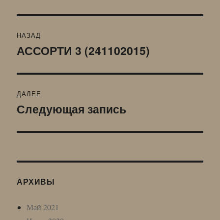
Навигация
НАЗАД
по
АССОРТИ 3 (241102015)
Предыдущая
запись:
записям
ДАЛЕЕ
Следующая запись
Следующая
запись:
АРХИВЫ
Май 2021