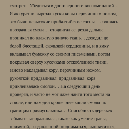
смотреть. Убедиться в достоверности воспоминаний…
Я аккуратно вырезал куски коры перочинным ножом,
это были невысокие прибалтийские сосны… сочилась
прозрачная смола… отодвигал ее, резал дальше,
проникал во влажную живую ткань… доходил до
белой блестящей, скользкой сердцевины, и в ямку
вкладывал бумажку со своими письменами, потом
покрывал сверху кусочками отскобленной ткани,
заново накладывал кору, перочинным ножом,
рукояткой придавливал, придавливал, кора
приклеивалась смолой… На следующий день
проверял, и часто не мог даже найти того места на
стволе, или находил крошечные капли смолы по
границам прямоугольника… Способность деревьев
забывать завораживала, также как умение травы,
примятой, раздавленной, подниматься, выпрямиться,