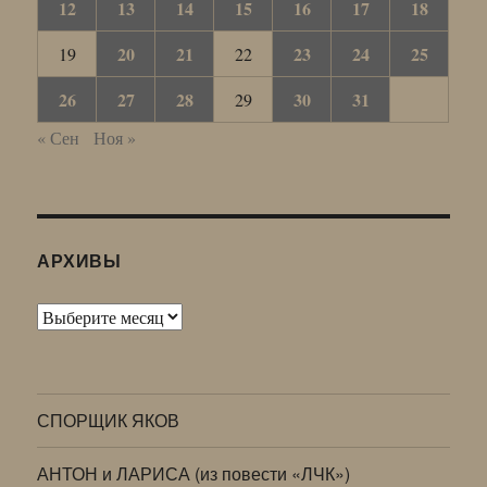
12
13
14
15
16
17
18
20
21
23
24
25
19
22
26
27
28
30
31
29
« Сен
Ноя »
АРХИВЫ
Архивы
СПОРЩИК ЯКОВ
АНТОН и ЛАРИСА (из повести «ЛЧК»)