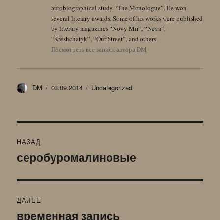
autobiographical study “The Monologue”. He won
several literary awards. Some of his works were published
by literary magazines “Novy Mir”, “Neva”,
“Kreshchatyk”, “Our Street”, and others.
Посмотреть все записи автора DM
Автор
Опубликовано
Рубрики
DM
03.09.2014
Uncategorized
Навигация
НАЗАД
по
серобуромалиновые
Предыдущая
запись:
записям
ДАЛЕЕ
временная запись
Следующая