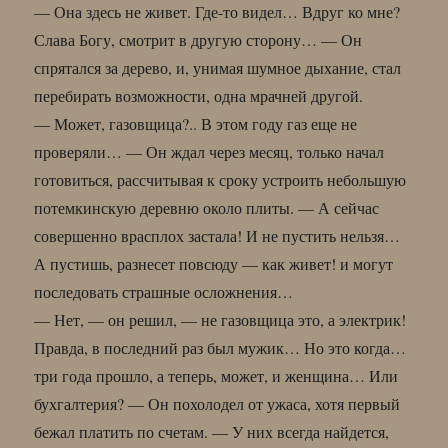
— Она здесь не живет. Где-то видел… Вдруг ко мне?
Слава Богу, смотрит в другую сторону… — Он
спрятался за дерево, и, унимая шумное дыхание, стал
перебирать возможности, одна мрачней другой.
— Может, газовщица?.. В этом году газ еще не
проверяли… — Он ждал через месяц, только начал
готовиться, рассчитывая к сроку устроить небольшую
потемкинскую деревню около плиты. — А сейчас
совершенно врасплох застала! И не пустить нельзя…
А пустишь, разнесет повсюду — как живет! и могут
последовать страшные осложнения…
— Нет, — он решил, — не газовщица это, а электрик!
Правда, в последний раз был мужик… Но это когда…
три года прошло, а теперь, может, и женщина… Или
бухгалтерия? — Он похолодел от ужаса, хотя первый
бежал платить по счетам. — У них всегда найдется,