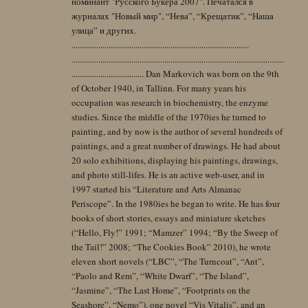
номинант "Русского Букера 2007". Печатался в
журналах "Новый мир", “Нева”, “Крещатик”, “Наша
улица” и других.
......................................................................................
.......................................................................................................
................................... Dan Markovich was born on the 9th
of October 1940, in Tallinn. For many years his
occupation was research in biochemistry, the enzyme
studies. Since the middle of the 1970ies he turned to
painting, and by now is the author of several hundreds of
paintings, and a great number of drawings. He had about
20 solo exhibitions, displaying his paintings, drawings,
and photo still-lifes. He is an active web-user, and in
1997 started his “Literature and Arts Almanac
Periscope”. In the 1980ies he began to write. He has four
books of short stories, essays and miniature sketches
(“Hello, Fly!” 1991; “Mamzer” 1994; “By the Sweep of
the Tail!” 2008; “The Cookies Book” 2010), he wrote
eleven short novels (“LBC”, “The Turncoat”, “Ant”,
“Paolo and Rem”, “White Dwarf”, “The Island”,
“Jasmine”, “The Last Home”, “Footprints on the
Seashore”, “Nemo”), one novel “Vis Vitalis”, and an