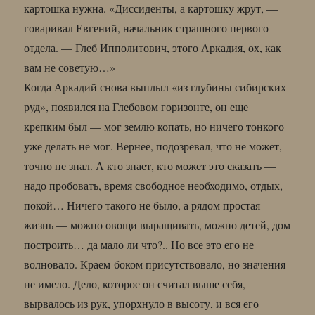
картошка нужна. «Диссиденты, а картошку жрут, —
говаривал Евгений, начальник страшного первого
отдела. — Глеб Ипполитович, этого Аркадия, ох, как
вам не советую…»
Когда Аркадий снова выплыл «из глубины сибирских
руд», появился на Глебовом горизонте, он еще
крепким был — мог землю копать, но ничего тонкого
уже делать не мог. Вернее, подозревал, что не может,
точно не знал. А кто знает, кто может это сказать —
надо пробовать, время свободное необходимо, отдых,
покой… Ничего такого не было, а рядом простая
жизнь — можно овощи выращивать, можно детей, дом
построить… да мало ли что?.. Но все это его не
волновало. Краем-боком присутствовало, но значения
не имело. Дело, которое он считал выше себя,
вырвалось из рук, упорхнуло в высоту, и вся его