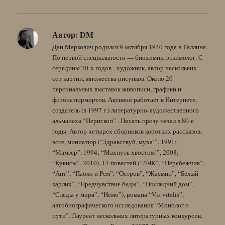
Автор:
DM
Дан Маркович родился 9 октября 1940 года в Таллине.
По первой специальности — биохимик, энзимолог. С
середины 70-х годов - художник, автор нескольких
сот картин, множества рисунков. Около 20
персональных выставок живописи, графики и
фотонатюрмортов. Активно работает в Интернете,
создатель (в 1997 г.) литературно-художественного
альманаха “Перископ” . Писать прозу начал в 80-е
годы. Автор четырех сборников коротких рассказов,
эссе, миниатюр (“Здравствуй, муха!”, 1991;
“Мамзер”, 1994; “Махнуть хвостом!”, 2008;
“Кукисы”, 2010), 11 повестей (“ЛЧК”, “Перебежчик”,
“Ант”, “Паоло и Рем”, “Остров”, “Жасмин”, “Белый
карлик”, “Предчувствие беды”, “Последний дом”,
“Следы у моря”, “Немо”), романа “Vis vitalis”,
автобиографического исследования “Монолог о
пути”. Лауреат нескольких литературных конкурсов,