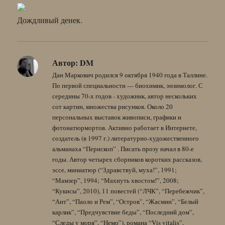
Дождливый денек.
Автор:
DM
Дан Маркович родился 9 октября 1940 года в Таллине.
По первой специальности — биохимик, энзимолог. С
середины 70-х годов - художник, автор нескольких
сот картин, множества рисунков. Около 20
персональных выставок живописи, графики и
фотонатюрмортов. Активно работает в Интернете,
создатель (в 1997 г.) литературно-художественного
альманаха “Перископ” . Писать прозу начал в 80-е
годы. Автор четырех сборников коротких рассказов,
эссе, миниатюр (“Здравствуй, муха!”, 1991;
“Мамзер”, 1994; “Махнуть хвостом!”, 2008;
“Кукисы”, 2010), 11 повестей (“ЛЧК”, “Перебежчик”,
“Ант”, “Паоло и Рем”, “Остров”, “Жасмин”, “Белый
карлик”, “Предчувствие беды”, “Последний дом”,
“Следы у моря”, “Немо”), романа “Vis vitalis”,