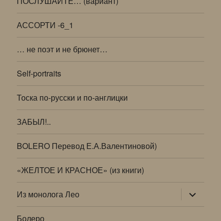
ПОСЛУШАЙТЕ… (вариант)
АССОРТИ -6_1
… не поэт и не брюнет…
Self-portraits
Тоска по-русски и по-англицки
ЗАБЫЛ!..
BOLERO Перевод Е.А.Валентиновой)
«ЖЕЛТОЕ И КРАСНОЕ» (из книги)
раскрыт
Из монолога Лео
дочернее
меню
Болеро