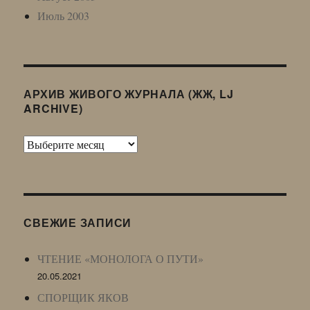
Июль 2003
АРХИВ ЖИВОГО ЖУРНАЛА (ЖЖ, LJ
ARCHIVE)
Архив
Живого
Журнала
(ЖЖ,
LJ
СВЕЖИЕ ЗАПИСИ
Archive)
ЧТЕНИЕ «МОНОЛОГА О ПУТИ»
20.05.2021
СПОРЩИК ЯКОВ