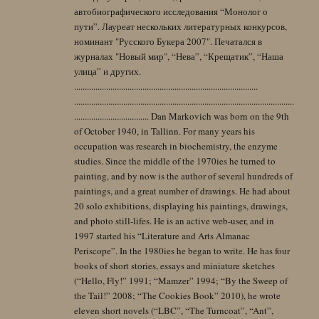
автобиографического исследования “Монолог о
пути”. Лауреат нескольких литературных конкурсов,
номинант "Русского Букера 2007". Печатался в
журналах "Новый мир", “Нева”, “Крещатик”, “Наша
улица” и других.
......................................................................................
.......................................................................................................
................................... Dan Markovich was born on the 9th
of October 1940, in Tallinn. For many years his
occupation was research in biochemistry, the enzyme
studies. Since the middle of the 1970ies he turned to
painting, and by now is the author of several hundreds of
paintings, and a great number of drawings. He had about
20 solo exhibitions, displaying his paintings, drawings,
and photo still-lifes. He is an active web-user, and in
1997 started his “Literature and Arts Almanac
Periscope”. In the 1980ies he began to write. He has four
books of short stories, essays and miniature sketches
(“Hello, Fly!” 1991; “Mamzer” 1994; “By the Sweep of
the Tail!” 2008; “The Cookies Book” 2010), he wrote
eleven short novels (“LBC”, “The Turncoat”, “Ant”,