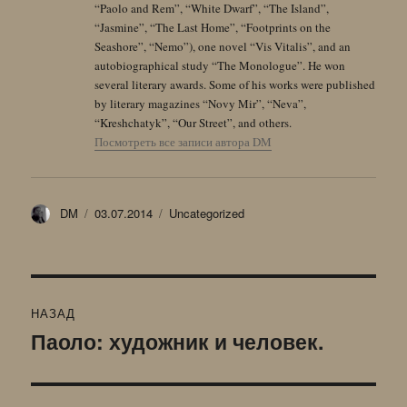
“Paolo and Rem”, “White Dwarf”, “The Island”,
“Jasmine”, “The Last Home”, “Footprints on the
Seashore”, “Nemo”), one novel “Vis Vitalis”, and an
autobiographical study “The Monologue”. He won
several literary awards. Some of his works were published
by literary magazines “Novy Mir”, “Neva”,
“Kreshchatyk”, “Our Street”, and others.
Посмотреть все записи автора DM
Автор
Опубликовано
Рубрики
DM
03.07.2014
Uncategorized
Навигация
НАЗАД
по
Паоло: художник и человек.
Предыдущая
запись:
записям